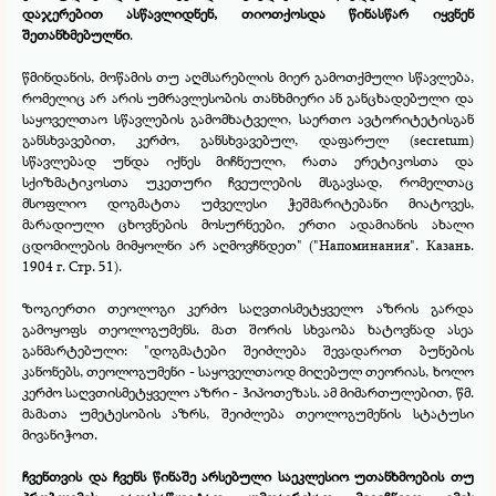
დაჯერებით ასწავლიდნენ, თიოთქოსდა წინასწარ იყვნენ
შეთანხმებულნი
.
წმინდანის, მოწამის თუ აღმსარებლის მიერ გამოთქმული სწავლება,
რომელიც არ არის უმრავლესობის თანხმიერი ან განცხადებული და
საყოველთაო სწავლების გამომხატველი, საერთო ავტორიტეტისგან
განსხვავებით, კერძო, განსხვავებულ, დაფარულ (secretum)
სწავლებად უნდა იქნეს მიჩნეული, რათა ერეტიკოსთა და
სქიზმატიკოსთა უკეთური ჩვეულების მსგავსად, რომელთაც
მსოფლიო დოგმატთა უძველესი ჭეშმარიტებანი მიატოვეს,
მარადიული ცხოვნების მოსურნეები, ერთი ადამიანის ახალი
ცდომილების მიმყოლნი არ აღმოვჩნდეთ" ("Напоминания". Казань.
1904 г. Стр. 51).
ზოგიერთი თეოლოგი კერძო საღვთისმეტყველო აზრის გარდა
გამოყოფს თეოლოგუმენს. მათ შორის სხვაობა ხატოვნად ასეა
განმარტებული: "დოგმატები შეიძლება შევადაროთ ბუნების
კანონებს, თეოლოგუმენი -
საყოველთაოდ მიღებულ თეორიას, ხოლო
კერძო საღვთისმეტყველო აზრი -
ჰიპოთეზას. ამ მიმართულებით, წმ.
მამათა უმეტესობის აზრს, შეიძლება თეოლოგუმენის სტატუსი
მივანიჭოთ.
ჩვენთვის და ჩვენს წინაშე არსებული საეკლესიო უთანხმოების თუ