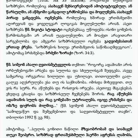
წარმოადგენენ" (Толк. На 33 псалом). არსებობენ ბუნდოვან
სიზმრები, რომლებიც
ასახავენ მეხსიერებიდან ამოტივტივებულ, ან
წარსულში, ან აწმყოში განცდილ გრძნობებსა და მოვლენებს, ასახავენ
პირად განცდებს, ოცნებებს
, რომლებიც ხშირად ერთმანეთში
აღირევიან და ყოველგვარ ლოგიკას მოკლებულნი არიან. ასეთ
სიზმრებს
წმ. ნიკიტა სტიფატი
ოცნებებსაც უწოდებს; ისინი გონების
წარმოსახვაში არ არიან უცვალებელნი, არ მოაქვთ არავითარი
სარგებლობა და ამგვარი სიზმრისეული ოცნება
გაღვიძებასთან
ერთად ქრება
. "სიზმრების ხილვა ერთმანეთის საწინააღმდეგოაო",
ამიტომაც ბრძანებდა
ბრძენი ზირაქი
(ზირ. 34:3).
წმ. სიმეონ ახალი ღვთისმეტყველის
თქმით: "როგორც ადამიანი არის
ორბუნებოვანი არსება და სულისა და სხეულისგან შედგება, ასევე
სამყაროც ორგვარია: ხილული და უხილავი. თითოეულში ცალ-
ცალკე აღესრულება ესა თუ ის საქმიანობა, იმისდა მიხედვით, თუ
ვის რა სურს, რა აწუხებს და რისთვის ირჯება. ასეთივე მსგავსებას
ვხედავ ცხადსა და სიზმრისეულ ჩვენებებს შორის.
რაც აწუხებს
ადამიანის სულს და რაც გონებაში უტრიალებს, იგივე ეზმანება და
იმაზე ფიქრობს ძილშიც
..." (წმ. სვიმეონ ახალი ღვთისმეტყველი.
"სამოღვაწეო და შემეცნებითი და საღვთისმეტყველო თავნი".
თბილისი 1992 წ. გვ. 98).
ამიტომაც, "...სულის გონითი ნაწილი
მზვაობრობამ და სიამაყემ
თუკი შეიპყრო, სიზმრად ფრთაშესხმული ჰაერში აფრენას ლამობს,