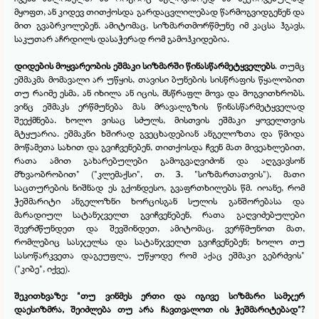
მყოფთ, ან კიდევ თითქოსდა გარდაცვლილებად წარმოგვიდგენენ და
მით გვაბრკოლებენ. ამიტომაც, სიზმართმორწმუნე იმ კაცსა ჰგავს,
საკუთარ აჩრდილს დასაჭერად რომ გამოჰკიდებია.
დიდების მოყვარეობის ეშმაკი სიზმარში წინასწარმეტყველებს
. თუმც
ეშმაკმა მომავალი არ უწყის, თავისი ბუნების სისწრაფის წყალობით
თუ რაიმე ესმა, ან იხილა ან იცის, მსწრაფლ მოვა და მოგვითხრობს.
ვინც ეშმაკს ერწმუნება მას მრავალგზის წინასწარმეტყველად
შეექმნება. ხოლო ვისაც სძულს, მისთვის ეშმაკი ყოველთვის
მტყუარია. ეშმაკნი ხშირად გვეცხადებიან ანგელოზთა და წმიდა
მოწამეთა სახით და გვიჩვენებენ, თითქოსდა ჩვენ მათ მივეახლებით,
რათა ამით გახარებულები გამოგვაღვიძონ და აღგვავსონ
მზვაობრობით" ("კლემაქსი", თ. 3. "სიზმართათვის"). მათი
საცთურების ნიშნად ეს გქონდესო, გვაფრთხილებს წმ. იოანე, რომ
ჭეშმარიტი ანგელოზნი ხორცისგან სულის განშორებასა და
მარადიულ სატანჯველთ გვიჩვენებენ, რათა გაღვიძებულები
შევრძწუნდეთ და შევშინდეთ, ამიტომაც, ვერწმუნოთ მათ,
რომლებიც სასჯელსა და სატანჯველთ გვიჩვენებენ; ხოლო თუ
სასოწარკვეთა დაგეუფლა, უწყოდე რომ აქაც ეშმაკი გებრძვის"
("კიბე", იქვე).
შეკითხვაზე: "თუ ვინმეს ერთი და იგივე სიზმარი სამჯერ
დაესიზმრა, შეიძლება თუ არა ჩავთვალოთ ის ჭეშმარიტებად"?