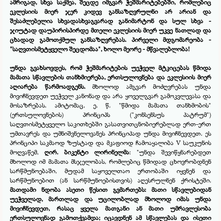
ამრიგად, სხვა საქმეა, შეცდე იმგვარ ჭეშმარიტებებში, რომლებიც
ეკლესიის მიერ ჯერ კიდევ განსაზღვრულნი არ არიან და
შესაძლებელია სხვადასხვაგვარად განიმარტონ და სულ სხვა -
ჯიუტად დაუპირისპირდე მთელი ეკლესიის მიერ უკვე ნათლად და
ცხადად გამოთქმულ განსაზღვრებას. პირველი მდგომარეობა -
"საღვთისმეტყველო შეცდომაა", ხოლო მეორე -
მწვალებლობა!
უნდა გვახსოვდეს, რომ ჭეშმარიტების უეჭველ მტკიცებას წმიდა
მამათა სწავლების თანხმიერება, ერთსულოვნება და ეკლესიის მიერ
აღიარება წარმოადგენს.
მხოლოდ ამგვარ მოძღვრებას უნდა
მივიჩნევდეთ უეჭველ კანონად და არა ყოველგვარ გამოკვლევასა და
მოსაზრებას. ამიტომაც, ე. წ. "წმიდა მამათა თანხმობის"
(ერთსულოვნების) პრინციპს ("კონსენსუს პატრუმ")
საღვთისმეტყველო საკითხებში გასათვითცნობიერებლად ერთ-
ერთ
უმთავრეს და უმნიშვნელოვანეს პრინციპად უნდა მივიჩნევდეთ. ეს
პრინციპი საკმაოდ ზუსტად და მკაფიოდ ჩამოაყალიბა V საუკუნის
მოღვაწემ,
ღირ. ბიკენტი ლირინელმა
: "უნდა შევიწყნარებდეთ
მხოლოდ იმ მამათა მსჯელობას, რომლებიც წმიდად ცხოვრობდნენ
სარწმუნოებაში, მუდამ საყოველთაო ერთობაში იყვნენ და
სარწმუნოებით (ან სარწმუნოებისთვის) აღესრულნენ ქრისტეში.
მათდამი ნდობა ასეთი წესით გვმართებს: მათი სწავლებიდან
უეჭველად, მართლად და უცილობლად მხოლოდ იმას უნდა
მივიჩნევდეთ, რასაც ყველა მათგანი ან მათი უმრავლესობა
ერთსულოვნად გამოთქვამდა; იცავდნენ ამ სწავლებას და ისეთი