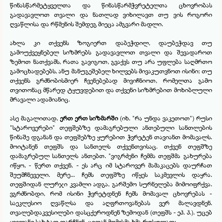
წინასწარმეტყველთა და წინასწარმჭვრეტელთა ცხოვრობას
გადავავლოთ თვალი და ნათლად ვიხილავთ თუ ვის როგორი
ღვაწლისა და რწმენის შემდეგ მიეცა ამგვარი მადლი.
ახლა კი თქვენს ზოგიერთ დაბეჭდილ, დაუბეჭდავ თუ
გამოუქვეყნებელ სიზმრებს გადავავლოთ თვალი და შევადაროთ
ზემოთ ნათქვამს, რათა გავიგოთ, გვაქვს თუ არა უფლება საღმრთო
გამოცხადებებს, ანუ მანუგეშებელ ხილვებს მივაკუთვნოთ ისინი; თუ
თქვენს გრძნობისმიერ ჩვენებებად მივიჩნიოთ, რომელთა გამო
თვითონაც მწარედ ტყუვდებით და თქვენი სიზმრებით მოხიბლული
მრავალი ადამიანიც.
ასე მაგალითად,
ერთ ერთ სიზმარში
(იხ. "რა უნდა ვაკეთოთ") რუსი
"სტაროვერები" თეფშებზე დამაგრებული ანთებული სანთლების
წინაშე დგანან და თეფშებზე ყურებით ჭვრეტენ თავიანთ მომავალს.
მოიტანენ თეფშს და სანთელს თქვენთვისაც. თქვენ თეფშზე
დამაგრებულ სანთელს ანთებთ. "ვიგრძენი ჩემმა თეფშმა გახურება
იწყო, -
წერთ თქვენ, -
ეს არც იმ სტაროვერ მამაკაცებს დაურჩათ
შეუმჩნეველი. მერე... ჩემს თეფშზე იწყეს საკმევლის დაყრა.
თეფშიდან ლურჯი კვამლი ადგა, გარშემო სურნელება მიმოიფრქვა.
ვგრძნობდი, რომ ისინი ჭვრეტდნენ ჩემს მომავალ ცხოვრებას -
საეკლესიო ღვაწლსა და აღფრთოვანებას ვერ მალავდნენ.
თვალებდაკვესილები დასცქეროდნენ ზემოდან (თეფშს -
ეპ. პ.). უცებ
ყველანი სახტად დარჩნენ. ციდან მომესმა ხმა რუსულად: