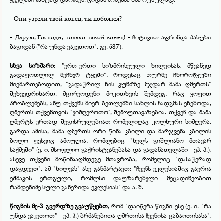
-
Они узрели твой конец, ты побоялся?
-
Дарую, Господи, только такой конец! -
ჩიტივით აფრინდა პასუხი
ბაგიდან ("რა უნდა ვაკეთოთ". გვ. 687).
სხვა სიზმარი
: "ერთ-
ერთი სიზმრისეული ხილვისას, მწვანედ
გადაფოთლილ მეჩხერ ტყეში", როდესაც თურმე ჩხოროწყუში
მიემართებოდით, "გადაჭრილ ხის კუნძზე მჯდარ მამა ღმერთს"
შეხვედრიხართ. მცირეოდენი მოკითხვის შემდეგ, რაც ყოფით
პრობლემებს, ანუ თქვენს მიერ ბეთლემში სახლის ჩადგმას ეხებოდა,
ღმერთს თქვენთვის "ვიმღეროთო", შემოუთავაზებია. თქვენ და მამა
ღმერტს ერთად შეგისრულებიათ რომელიღაც კოლხური სიმღერა.
გარდა ამისა, მამა ღმერთს ორი წინა კბილი და მარჯვენა კბილის
ბოლო ფესვიც ამოუღია, რომლებიც "ხელს გიშლიანო მთავარ
საქმეში" (ე. ი. მსოფლიო გაქრისტეანებასა და გადანათვლაში -
ეპ. პ.),
ასევე თქვენი მოწინააღმდეგე მთავრობა, რომელიც "დასაჭერად
დაგდევთ". ამ "ხილვას" ასე განმარტავთ: "ჩვენს ეკლესიაშიც გაერია
ეშმაკის ერთგული, რომლსი დაუზარებელი მეცადინეობით
რამდენიმე სული განერიდა ეკლესიას" და ა. შ.
წიგნის მე-
3 გვერდზე გვაუწყებთ
, რომ "დაიწერა წიგნი ესე (ე. ი. "რა
უნდა ვაკეთოთ" -
ეპ. პ.) ბრძანებითა ღმრთისა ჩვენისა ცაბაოთისასა",