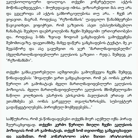
ეკლესიოლოგიური დიალოგი. თქვენი კონკრეტული აქტის
მოწინააღმდეგეები, -
მიუხედავად იმისა, ვიზიარებდით მას თუ არა
და გვჯეროდა ამ აქტის განხორციელებისა თუ არა, -
ჩვენ არ
ვიყავით, მაგრამ, როდესაც "რეზონანსის" უადგილო წანამძღვრები
წავიკითხეთ, ვიფიქრეთ, რომ გაზეთის ასეთ უპასუხისმგებლო
ჩანამატს შეეძლო დაებრკოლებინა ჩვენი შემდგომი ურთიერთობები
და, როდესაც ბ-
ნმა ზვიად ნოდიამ განცხადების გამოქვეყნება
შემომთავაზე, დავეთანხმე. მანვე დაწერა განცხადების ტექსტი, მე კი
შევასწორე და ასე გავუშვით ის ჯერ "მართლმადიდებელში"
(ძველმართლმადიდებლური ეკლესიის გაზეთი -
რედ.), შემდეგ კი
"რეზონანსში".
თქვენი განსაკუთრებული აღშფოთება გამოუწვევია ჩვენს შემდეგ
წინადადებას: "მოვალენი ვართ განვაცხადოთ, რომ ეპ. იონას კერძო
წერილი არ გამოხატავს ძველი მართლმადიდებლური ეკლესიის
პოზიციას. ძველი მართლმადიდებლური ეკლესიის მნიშვნელოვანი
ნაწილი კოლხეთის ეპარქიის ეპისკოპოს პავლესთან ერთად არ
ეთანხმება ეპ. იონას გარკვეულ თვალსაზრისებს, სუბიექტურ
გადაწყვეტილებებს, პიროვნულ მოქმედებებს..."
სამწუხაროა, რომ ეს წინადადებები თქვენს მიერ აღქმულ იქნა პირად
შეურაცხყოფად.
თქვენი კერძო წერილი მთელი ჩვენი ეკლესიის
პოზიციას რომ არ გამოხატავს, თქვენ ხომ თვითონვე განგვიცხადეთ
და გვამცნეთ, რომ კონკრეტული აქტი შვიდი ერეტიკოსის