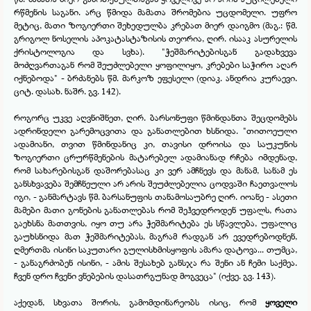
რწმენის საგანი. არც წმიდა მამათა შრომებია უცდომელი. უფრო
მეტიც, მათი ზოგიერთი შეხედულბა კრებათ მიერ დაიგმო (მაგ.: წმ.
გრიგოლ ნოსელის აპოკატასტაზისის თეორია, ღირ. ისააკ ასურელის
ქრისტოლოგია და სვხა). "ჭეშმარიტებისგან გადახვევა
მოძღვართაგან რომ შეუძლებელი ყოფილიყო, კრებები საჭირო აღარ
იქნებოდა" -
ბრძანებს წმ. მარკოზ ეფესელი (დიაკ. ანდრია კურაევი.
ციტ. დასახ. ნაშრ. გვ. 142).
როგორც უკვე აღვნიშნეთ, ღირ. ბარსონუფი წმინდანთა შეცდომებს
ადრინდელი გარემოცვითა და განათლებით ხსნიდა. "თითოეული
ადამიანი, თვით წმინდანიც კი, თავისი დროისა და საუკუნის
ზოგიერთი ცრურწმენების მატარებელ ადამიანად რჩება იმდენად,
რომ სახარებისგან დაშორებასაც კი ვერ ამჩნევს და მანამ, სანამ ეს
განსხვავება შემჩნეული არ არის შეუძლებელია ცოდვაში ჩაეთვალოს
იგი, -
განმარტავს წმ. ბარსანუფის თანამოსაუბრე ღირ. იოანე -
ასეთი
მამები მათი გონების განათლებას რომ შეჰვედროდენ უფალს, რათა
გაეხსნა მათთვის, იყო თუ არა ჭეშმარიტება ეს სწავლება, უფალიც
გაუხსნიდა მათ ჭეშმარიტებას, მაგრამ რადგან არ ევედრებოდნენ,
ღმერთმა ისინი საკუთარი გულისხმისყოფის ამარა დატოვა... თუმცა,
-
განაგრძობენ ისინი, -
ამის შესახებ განსჯა რა შენი ან ჩემი საქმეა.
ჩვენ დრო ჩვენი ვნებების დასათრგუნად მოგვეცა" (იქვე. გვ. 143).
აქედან, სხვათა შორის, გამომდინარეობს ისიც, რომ
ყოველი