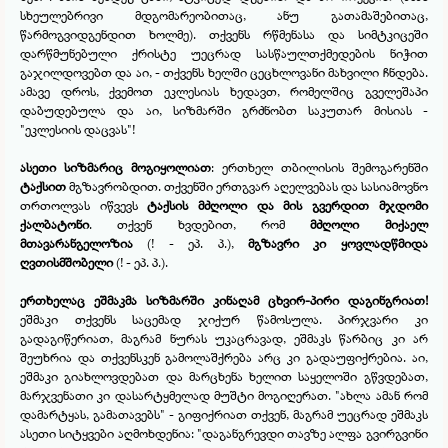
სხეულებრივი მდგომარეობითაც, ანუ გათამაშებითაც,
წარმოგვიდგენდით ხოლმე). თქვენს რწმენასა და სიმტკიცეში
დარწმუნებული ქრისტე უეცრად სასწაულთქმედების ნიჭით
გაჯილდოვებთ და აი, -
თქვენს ხელში ცეცხლოვანი მახვილი ჩნდება.
ამავე დროს, ქვემოთ ეკლესიას ხედავთ, რომელშიც გველეშაპი
დაბუდებულა და აი, სიზმარში გრძნობთ საკუთარ მისიას -
"ეკლესიის დაცვას"!
ასეთი სიზმარიც მოგიყოლიათ
: ერთხელ თბილისის შემოგარენში
ტაქსით
მგზავრობდით. თქვენში ერთგვარ აღელვებას და სასიამოვნო
თრთოლვას იწვევს
ტაქსის მძღოლი და მის გვერდით მჯდომი
ქალბატონი
. თქვენ ხვდებით, რომ
მძღოლი მიქაელ
მთავარანგელოზია
(! -
ეპ. პ.),
მგზავრი კი ყოვლადწმიდა
ღვთისმშობელი
(! -
ეპ. პ.).
ერთხელაც ეშმაკმა სიზმარში კინაღამ ცხვირ-
პირი დაგინგრიათ!
ეშმაკი თქვენს საცემად ჯიქურ წამოსულა. პირჯვარი კი
გადაგიწერიათ, მაგრამ ნურას უკაცრავად, ეშმაკს წარბიც კი არ
შეუხრია და თქვენსკენ გამოლაშქრება არც კი გადაუფიქრებია. აი,
ეშმაკი გიახლოვდებათ და მარცხენა ხელით საყელოში გწვდებათ,
მარჯვენათი კი დასარტყმელად მუშტი მოგიღერათ. "ახლა ამან რომ
დამარტყას, გამათავებს" -
გიფიქრიათ თქვენ, მაგრამ უეცრად ეშმაკს
ასეთი სიტყვები აღმოხდენია: "დაგანგრევდი თავზე ალფა გვირგვინი