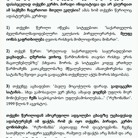
დასასჯელად თქვენი კერძო, პირადი ინიციატივაა და არ გსურდათ
ამ საქმეში ჩაგერთოთ მთელი ეკლესია?
ამას ხომ თქვენი წერილიც
ადასტურებს, კერძოდ:
1)
თქვენი წერილი იწყება სიტყვებით: "საქართველოს
ძველმართლმადიდებლური ეკლესიის პირველიერარქის,
მეუფე
იონას გაფრთხილება
ღვთის რისხვის მომლოდინეთა მიმართ".
2)
თქვენ წერთ: "სრულიად საქართველოს საყურადღებოთ
ვაცხადებ... ღმერთსა ვთხოვ
, წარმოაჩინოს თავისი რისხვა ერის
მაცთუნებლებზე" (სხვათა შორის, ეს სიტყვები კიდევ ერთხელ
წარმოაჩენს კათაკმევლობაზე მწვალებელთა ანათემირებისა და
სატანაზე შვიდი კაცის გადაცემის თქვენეულ აქტს შორის სხვაობას).
3)
თქვენვე აცხადებთ: "პავლე მოციქულის დარად,
გადაგცემთ
სატანას
... სხვა გამოსავალი ვერ ვნახე. ამაყად
ვიყენებ
უფლის მიერ
მონიჭებულ
ჩემს
საეპისკოპოსო უფლებამოსილებას..." ("რეზონანსი".
1999 წლის 9 აგვისტო).
თქვენი წერილიდან ამოკრეფილი ადგილები ცხადზე უცხადესად
ადასტურებენ იმ ფაქტს, რომ ეს იყო თქვენი, პირადი, კერძო
ღონისძიება
. "რეზონანსს" ასეთადვე რომ დაეტოვებინა, ჩვენც
სათქმელი არაფერი გვექნებოდა, რამეთუ ამ ფაქტს არც მანამ და არც