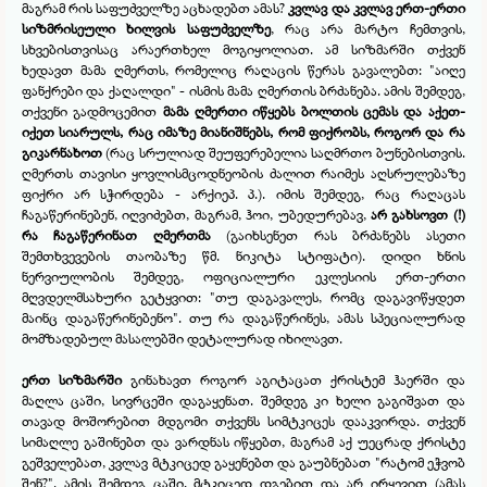
მაგრამ რის საფუძველზე აცხადებთ ამას?
კვლავ და კვლავ ერთ-
ერთი
სიზმრისეული ხილვის საფუძველზე
, რაც არა მარტო ჩემთვის,
სხვებისთვისაც არაერთხელ მოგიყოლიათ. ამ სიზმარში თქვენ
ხედავთ მამა ღმერთს, რომელიც რაღაცის წერას გავალებთ: "აიღე
ფანქრები და ქაღალდი" -
ისმის მამა ღმერთის ბრძანება. ამის შემდეგ,
თქვენი გადმოცემით
მამა ღმერთი იწყებს ბოლთის ცემას და აქეთ-
იქეთ სიარულს, რაც იმაზე მიანიშნებს, რომ ფიქრობს, როგორ და რა
გიკარნახოთ
(რაც სრულიად შეუფერებელია საღმრთო ბუნებისთვის.
ღმერთს თავისი ყოვლისმცოდნეობის ძალით რაიმეს აღსრულებაზე
ფიქრი არ სჭირდება -
არქიეპ. პ.). იმის შემდეგ, რაც რაღაცას
ჩაგაწერინებენ, იღვიძებთ, მაგრამ, ჰოი, უბედურებავ,
არ გახსოვთ (!)
რა ჩაგაწერინათ ღმერთმა
(გაიხსენეთ რას ბრძანებს ასეთი
შემთხვევების თაობაზე წმ. ნიკიტა სტიფატი). დიდი ხნის
ნერვიულობის შემდეგ, ოფიციალური ეკლესიის ერთ-
ერთი
მღვდელმსახური გეტყვით: "თუ დაგავალეს, რომც დაგავიწყდეთ
მაინც დაგაწერინებენო". თუ რა დაგაწერინეს, ამას სპეციალურად
მომზადებულ მასალებში დეტალურად იხილავთ.
ერთ სიზმარში
გინახავთ როგორ აგიტაცათ ქრისტემ ჰაერში და
მაღლა ცაში, სივრცეში დაგაყენათ. შემდეგ კი ხელი გაგიშვათ და
თავად მოშორებით მდგომი თქვენს სიმტკიცეს დააკვირდა. თქვენ
სიმაღლე გაშინებთ და ვარდნას იწყებთ, მაგრამ აქ უეცრად ქრისტე
გეშველებათ, კვლავ მტკიცედ გაყენებთ და გაუბნებათ "რატომ ეჭვობ
შენ?". ამის შემდეგ ცაში, მტკიცედ დგებით და არ ირყევით (ამას