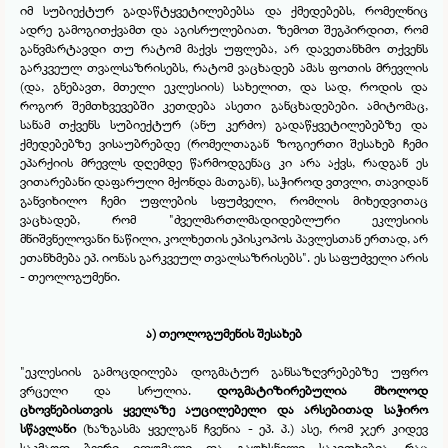
იმ სუბიექტურ გადაწტყვეტილებებსა და ქმედებებს, რომელნიც
ადრე გამოგითქვამთ და აგისრულებიათ. ზემოთ შეგპირდით, რომ
განვმარტავდი თუ რატომ მაქვს უფლება, არ დავეთანხმო თქვენს
გარკვეულ თვალსაზრისებს, რატომ ვაცხადებ ამას ფოთის მრევლის
(და, გნებავთ, მთელი ეკლესიის) სახელით, და სად, როდის და
როგორ შემთხვევებში კეთდება ასეთი განცხადებები. ამიტომაც,
სანამ თქვენს სუბიექტურ (ანუ კერძო) გადაწყვეტილებებზე და
ქმედებებზე ვისაუბრებდე (რომელთაგან ზოგიერთი შესახებ ჩემი
ეპარქიის მრევლს დღემდე წარმოდგენაც კი არა აქვს, რადგან ეს
ვითარებანი დაფარული მქონდა მათგან), საჭიროდ ვთვლი, თავიდან
განვიხილო ჩემი უფლების სფუძველი, რომლის მიხედვითაც
ვაცხადებ, რომ "ძველმართლმადიდებლური ეკლესიის
მნიშვნელოვანი ნაწილი, კოლხეთის ეპისკოპოს პავლესთან ერთად, არ
ეთანხმება ეპ. იონას გარკვეულ თვალსაზრისებს". ეს საფუძველი არის
-
თეოლოგუმენი.
ა) თეოლოგუმენის შესახებ
"ეკლესიის გამოცდილება დოგმატურ განსაზღვრებებზე უფრო
ვრცელი და სრულია.
დოგმატიზირებულია მხოლოდ
ცხოვნებისთვის ყველაზე აუცილებელი და არსებითად საჭირო
სწავლანი
(ხაზგასმა ყველგან ჩვენია -
ეპ. პ.) ასე, რომ ჯერ კიდევ
საკმაოდ ბევრი იდუმალი და გაუხსნელი საკითხებია, რაც