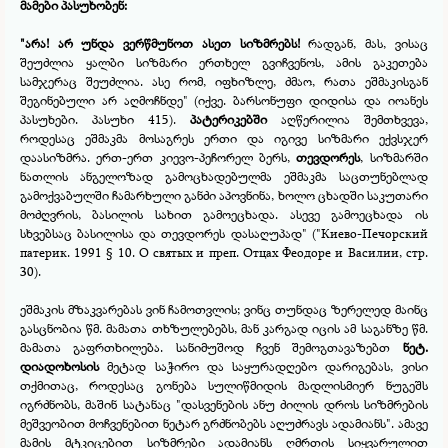
მამები პასუხობენ:
"არა! არ უნდა ვერწმუნოთ ასეთ სიზმრებს!
რადგან, მას, ვისაც
შეუძლია ყალბი სიზმარი ერთხელ გვიჩვენოს, ამის გაკეთება
სამჯერაც შეუძლია. ასე რომ, იფხიზლე, ძმაო, რათა ეშმაკისგან
შეგინებული არ აღმოჩნდე" (იქვე. ბარსონუფი დიდისა და იოანეს
პასუხები. პასუხი 415).
პატერიკებში
აღწერილია შემთხვევა,
როდესაც ეშმაკმა მოსაგრეს ერთი და იგივე სიზმარი ექვსჯერ
დაასიზმრა. ერთ-
ერთ კიევო-
პეჩორელ ბერს,
თევდორეს
, სიზმარში
ნათლის ანგელოზად გამოცხადებულმა ეშმაკმა საცთუნებლად
გამოქვაბულში ჩამარხული განძი აპოვნინა, ხოლო ცხადში საკუთარი
მოძღვრის, ბასილის სახით გამოეცხადა. ასევე გამოეცხადა ის
სხვებსაც ბასილისა და თევდორეს დასაღუპად" ("Киево-
Печорский
патерик. 1991 § 10. О святых и преп. Отцах Феодоре и Василии, стр.
30).
ეშმაკის მზაკვარებას ვინ ჩამოთვლის; ვინც თუნდაც ზერელედ მაინც
გასცნობია წმ. მამათა თხზულებებს, მან კარგად იცის ამ საგანზე წმ.
მამათა გაფრთხილება. სანიმუშოდ ჩვენ შემოგთავაზებთ
ნეტ.
დიადოხოსის
მეტად საჭირო და საყურადღებო დარიგებას, ვისი
თქმითაც, როდესაც გონება სულიწმიდის მადლისმიერ ნუგეშს
იგრძნობს, მაშინ სატანაც "დასვენების ანუ ძილის დროს სიზმრების
მეშვეობით მოჩვენებით ნეტარ გრძნობებს აღუძრავს ადამიანს". ამავე
მამის მტკიცებით სიზმრები ადამიანს ღმრთის სიყვარულით