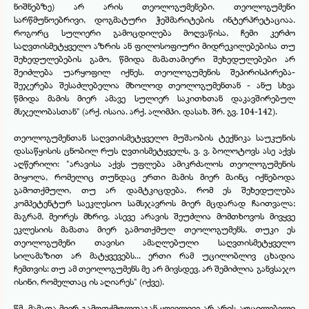
ნიშნებზე) არ არის თეოლოგუმენები. თეოლოგუმენი
სარწმუნოებრივი, დოგმატური ჭეშმარიტების ინტერპრეტაციაა.
როგორც სულიერი გამოცდილება მოღვაწისა, ჩემი კერძო
საღვთისმეტყველო აზრის ან ფილოსოფიური მიდრეკილებებისა თუ
შეხედულებების გამო, წმიდა მამათამიერი შეხედულებები არ
შეიძლება უარყოფილ იქნეს. თეოლოგუმენის შეპირისპირება-
შეჯერება შესაძლებელია მხოლოდ თეოლოგუმენთან -
ანუ სხვა
წმიდა მამის მიერ ამავე სულიერ საკითხთან დაკავშირებულ
მსჯელობასთან" (არქ. ისაია. არქ. ალიმპი. დასახ. შრ. გვ. 104-
142).
თეოლოგუმენთან საღვთისმეტყველო მუშაობის ტექნიკა საუკუნის
დასაწყისის ცნობილ რუს ღვთისმეტყველს, ვ. ვ. ბოლოტოვს ასე აქვს
აღწერილი: "არავისა აქვს უფლება ამიკრძალოს თეოლოგუმენის
მიყოლა, რომელიც თუნდაც ერთი მამის მიერ მაინც იქნებოდა
გამოთქმული, თუ არ დამტკიცდება, რომ ეს შეხედულება
კომპეტენტურ საეკლესიო სამსჯავროს მიერ მცდარად ჩაითვალა;
მაგრამ, მეორეს მხრივ, ასევე არავის შეუძლია მომთხოვოს მივყვე
ეკლესიის მამათა მიერ გამოთქმულ თეოლოგუმენს, თუკი ეს
თეოლოგუმენი თავისი ამაღლებული საღვთისმეტყველო
სილამაზით არ მატყვევებს... ერთი რამ უცილობლივ ცხადია
ჩემთვის: თუ ამ თეოლოგუმენს მე არ მივსდევ, არ შემიძლია განვსაჯო
ისინი, რომელთაც ის აღიარეს" (იქვე).
წმ. მამათა მიერ გამოთქმულთაგან ყოველივე არ არის აუცილებელი