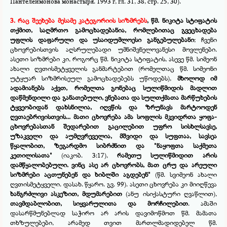
Пантелеимонова монастыря. 1993 г, гл. 31, 38, стр. 25, 30).
3. რაც შეეხება მესამე კატეგორიის სიზმრებს
, წმ. ნიკიტა სტიფატის
თქმით, საღმრთო გამოცხადებანია, რომლებითაც გვეცხადება
უფლის დაფარული და უსაიდუმლოესი განგებულებანი
; ჩვენი
ცხოვრებისთვის აღსრულებადი უმნიშვნელოვანესი მოვლენები.
ასეთი სიზმრები კი, როგორც წმ. ნიკიტა სტიფატის, ასევე წმ. სიმეონ
ახალი ღვთისმეტყველის განმარტებით (რომელთაც წმ. სიმეონი
უტყუარ სიზმრისეულ გამოცხადებებს უწოდებს),
მხოლოდ იმ
ადამიანებს აქვთ, რომელთა გონებაც სულიწმიდის მადლით
დაწმენდილი და განათებული, ვნებათა და სულთქმათა მარწუხების
ტყვეობიდან დახსნილია, იღვწის და ზრუნავს მარტოოდენ
ღვთაებრივისთვის... მათი ცხოვრება ამა სოფლის მკვიდრთა ყოფა-
ცხოვრებასთან შედარებით გაცილებით უფრო სისხლსავსე,
უზაკველი და აუმღვრეველია, მშვიდი და სუფთაა, სავსეა
წყალობით, ზეგარდმო სიბრძნით და "ნაყოფთა საქმეთა
კეთილისათა"
(იაკობ. 3:17),
რამეთუ სულიწმიდით არის
დამწყალობებული. ვინც ასე არ ცხოვრობს, მათ ცრუ და არეული
სიზმრები აცთუნებენ და ხიბლში აგდებენ"
(წმ. სვიმეონ ახალი
ღვთისმეტყველი. დასახ. წყარო. გვ. 99). ასეთი ცხოვრება კი მიიღწევა
ხანგრძლივი ასკეზით, მდუმარებით
(ანუ ისიქასტური ღვაწლით),
თავმდაბლობით, სიყვარულითა და მორჩილებით
. ამაში
დასარწმუნებლად საჭირო არ არის დავიმოწმოთ წმ. მამათა
თხზულებები, არამედ თვით მართლმადიდებელ წმ.