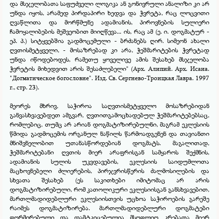
და მსჯელობათა საფუძველი ლოგიკა ან გონივრული ანალიზი კი არ
უნდა იყოს, არამედ პირდაპირი ხედვა და ჭვრეტა, რაც ლოცვითი
ღვაწლითა და მორწმუნე ადამიანის, პიროვნების სულიერი
ჩამოყალიბების მეშვეობით მიიღწევა... ის, რაც ამ (ე. ი. დოგმატურ -
ეპ. პ.) სიტყვებშია გადმოცემული -
ბრძანებს ღირ. სიმეონ ახალი
ღვთისმეტყველი, -
მოსაზრებად კი არა, ჭეშმარიტების ჭვრეტად
უნდა იწოდებოდეს, რამეთუ ყოველივე ამის შესახებ მსჯელობა
ჭვრეტის მიხედვით არის შესაძლებელი" (Арх. Алипий. Арх. Исаиа.
"Догматическое богословие". Изд. Св. Сергиево-
Троицкая Лавра. 1997
г., стр. 23).
მეორეს მხრივ, საჭიროა საღვთისმეტყველო მოსაზრებიდან
განვასხვავებდეთ ამგვარ, ღვთითგამოცხადებულ ჭეშმარიტებებსაც,
რომლებიც, თუმც არ არიან დოგმატიზირებულნი, მაგრამ ეკლესიის
წმიდა გადმოცემის ორგანულ ნაწილს წარმოადგენენ და თავიანთი
მნიშვნელობით უთანასწორდებიან დოგმატს. მაგალითად,
ჭეშმარიტებანი ღვთის მიერ არაფრისგან სამყაროს შექმნის,
ადამიანის სულის უკვდავების, ეკლესიის საიდუმლოთა
მაცხოვნებელი ძლიერების, პირჯვრისწერის ძალმოსილების და
სხვათა შესახებ (ეს საკითხები იმიტომაც არ არის
დოგმატიზირებული, რომ კათოლიკური ეკლესიისგან განსხვავებით,
მართლმადიდებლური ეკლესიისთვის უცხოა საჭიროების გარეშე
რაიმეს დოგმატიზირება. მართლმადიდებლური დოგმატები
ფორმირებული და დამტკიცებულია მსოფლიო კრებათა მიერ