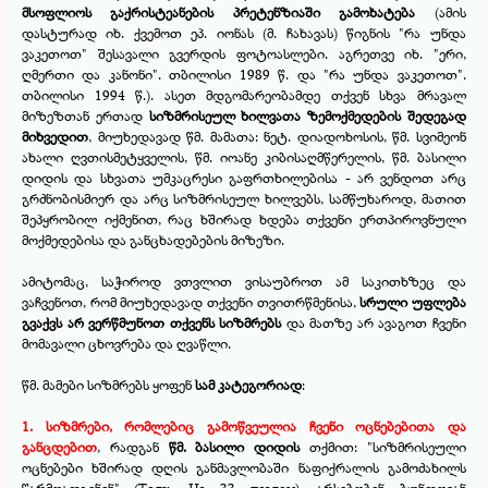
მსოფლიოს გაქრისტეანების პრეტენზიაში გამოხატება
(ამის
დასტურად იხ. ქვემოთ ეპ. იონას (მ. ჩახავას) წიგნის "რა უნდა
ვაკეთოთ" შესავალი გვერდის ფოტოასლები. აგრეთვე იხ. "ერი,
ღმერთი და კანონი". თბილისი 1989 წ. და "რა უნდა ვაკეთოთ".
თბილისი 1994 წ.). ასეთ მდგომარეობამდე თქვენ სხვა მრავალ
მიზეზთან ერთად
სიზმრისეულ ხილვათა ზემოქმედების შედეგად
მიხვედით
, მიუხედავად წმ. მამათა: ნეტ. დიადოხოსის, წმ. სვიმეონ
ახალი ღვთისმეტყველის, წმ. იოანე კიბისაღმწერელის, წმ. ბასილი
დიდის და სხვათა უმკაცრესი გაფრთხილებისა -
არ ვენდოთ არც
გრძნობისმიერ და არც სიზმრისეულ ხილვებს, სამწუხაროდ, მათით
შეპყრობილ იქმენით, რაც ხშირად ხდება თქვენი ერთპიროვნული
მოქმედებისა და განცხადებების მიზეზი.
ამიტომაც, საჭიროდ ვთვლით ვისაუბროთ ამ საკითხზეც და
ვაჩვენოთ, რომ მიუხედავად თქვენი თვითრწმენისა,
სრული უფლება
გვაქვს არ ვერწმუნოთ თქვენს სიზმრებს
და მათზე არ ავაგოთ ჩვენი
მომავალი ცხოვრება და ღვაწლი.
წმ. მამები სიზმრებს ყოფენ
სამ კატეგორიად
:
1. სიზმრები, რომლებიც გამოწვეულია ჩვენი ოცნებებითა და
განცდებით
, რადგან
წმ. ბასილი დიდის
თქმით: "სიზმრისეული
ოცნებები ხშირად დღის განმავლობაში ნაფიქრალის გამოძახილს