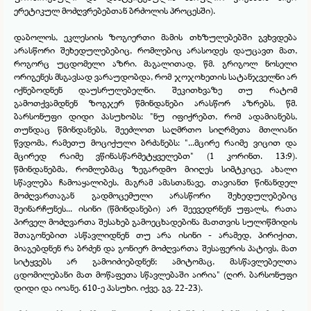
ერეტიკულ მოძღვრებებთან ბრძოლის პროცესში).
დაბოლოს, ეკლესიის ზოგიერთი მამის თხზულებებში გვხვდება
არასწორი შეხედულებებიც, რომლებიც არასოდეს დაუცავთ მათ,
როგორც უცდომელი აზრი. მაგალითად, წმ. გრიგოლ ნოსელი
ორიგენეს მსგავსად ვარაუდობდა, რომ ჯოჯოხეთის სატანჯველნი არ
იქნებოდნენ დაუსრულებელნი. შეკითხვაზე თუ რატომ
გამოთქვამდნენ ზოგჯერ წმინდანები არასწორ აზრებს, წმ.
ბარსონუფი დიდი პასუხობს: "ნუ იფიქრებთ, რომ ადამიანებს,
თუნდაც წმინდანებს, შეეძლოთ საღმრთო სიღრმეთა მთლიანი
წვდომა, რამეთუ მოციქული ბრძანებს: "...მცირე რაიმე ვიცით და
მცირედ რაიმე ვწინასწარმეტყველებთ" (1 კორინთ. 13:9).
წმინდანებმა, რომლებმაც ზეგარდმო მიიღეს სიმტკიცე, ახალი
სწავლება ჩამოაყალიბეს, მაგრამ ამასთანავე, თავიანთ წინანდელ
მოძღვართაგან გადმოცემული არასწორი შეხედულებებიც
შეინარჩუნეს... ისინი (წმინდანები) არ შეევედრნენ უფალს, რათა
პირველ მოძღვართა შესახებ გამოეცხადებინა მათთვის სულიწმიდის
შთაგონებით ასწავლიდნენ თუ არა ისინი -
არამედ, პირიქით,
მიაგებდნენ რა ბრძენ და გონიერ მოძღვართა შესაფერის პატივს, მათ
სიტყვებს არ გამოიძიებდნენ; ამიტომაც, მასწავლებელთა
ცდომილებანი მათ მოწაფეთა სწავლებაში აირია" (ღირ. ბარსონუფი
დიდი და იოანე. 610-
ე პასუხი. იქვე. გვ. 22-
23).