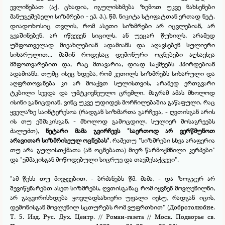
ევლინებათ (აქ, ცხადია, იგულისხმება ზემოთ უკვე ნახსენები
მანუგეშებელი სიზმრები -
ეპ. პ.). წმ. ნიკიტა სტიფატთან ერთად ნეტ.
დიადოხოსიც თვლის, რომ ასეთი სიზმრები არ იცვლებიან, არ
გვაშინებენ, არ იწვევენ სიცილს, ან უეცარ წუხილს, არამედ
უშფოთველად მიეახლებიან ადამიანს და აღავსებენ სულიერი
სიხარულით... მაშინ როდესაც დემონური ოცნებები აღსავსეა
მშფოთვარებით და, რაც მთავარია, დიად საქმეებს ჰპირდებიან
ადამიანს. თუმც ისეც ხდება, რომ კეთილს სიზმრებს სიხარული და
აღფრთოვანება კი არ მოაქვთ სულისთვის, არამედ ერთგვარი
ტკბილი სევდა და უმტკივნეულო ცრემლი. მაგრამ ამას მხოლოდ
ისინი განიცდიან, ვინც უკვე უდიდეს მორჩილებაშია გაწაფული. რაც
ყველაზე საინტერესოა (რადგან სიზმართა გარჩევა, -
ღვთისგან არის
ის თუ ეშმაკისგან, -
მხოლოდ გამოცდილ, სულიერ მოსაგრეებს
ძალუძთ),
ნეტარი მამა გვირჩევს
"საერთოდ არ ვერწმუნოთ
არავითარ სიზმრისეულ ოცნებას"
, რამეთუ "სიზმრები სხვა არაფერია
თუ არა გულისთქმათა (ან ოცნებათა) მიერ წარმოქმნილი კერპები"
და "ეშმაკისგან მოწოდებული სიცრუე და თავშესაქცევი".
"ამ წესს თუ მივყვებით, -
ბრძანებს წმ. მამა, -
და ზოგჯერ არ
შევიწყნარებთ ასეთ სიზმრებს, ღვთისგანაც რომ იყვნენ მოვლენილნი,
არ გაგვირისხდება ყოვლადსახიერი უფალი იესუ, რადგან იცის,
დემონისგან მოვლენილ სცთურებს რომ ვუფრთხით" (Добротолюбие.
Т. 5. Изд. Рус. Дух. Центр. // Роман-
газета // Моск. Подворье св.