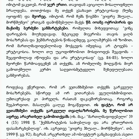
იმიტომ ვაკეთებ, რომ
ჯერ ერთი
, თავიდან ავიცილო მოსალოდნელი
ბრალდება, თითქოსდა მე თქვენ გსახავთ ერეტიკოსად (ნუმც
იყოფინ!) და
მეორეც
, იმიტომ, რომ ჩემს წიგნში
"ვიდრე ჰხუალ...
მორწმუნეო"
ერთგან დამოწმებული მაქვს
წმ. იოანე ოქროპირის და
მაქსიმე ბერძენი განმარტებები
, რომელთა მიხედვითაც: "ვინც
დარიგების მიუხედავად, მტკიცედ მიეკრობა თავის ყალბ
მოსაზრებას და ჭეშმარიტების წინააღმდეგ გაილაშქრებს იმ ზომით,
რომ მართლმადიდებლობად მოქცევის იმედსაც არ ტოვებს -
ერეტიკოსია. ხოლო თუ უცოდინრობით მოსდიოდეს შეცდომა -
შეცდომილად იწოდება და არა ერეტიკოსად" (გვ. 84-
85). ხოლო
მეორენი წარმოადგენენ ან თქვენს, ან რომელიმე მოღვაწის მიერ
გამოთქმული კერძო საღვთისმეტყველო შეხედულებათა
განმეორებას.
როდესაც ვწერდით, რომ არ ვეთანხმებით თქვენს გარკვეულ
მოსაზრებებს, სწორედ ამ ორ ვითარებას ვგულისხმობდით.
უმთავრესად კი პირველს, რასთან დაკავშირებითაც, როგორც
შეგპირდით, მასალებს ცალკე მოგაწვდით.
ის ფაქტი, რომ არ
ვეთანხმები თქვენს გარკვეულ თვალსაზრისებს, მე წერილობით
ადრეც არაერთხელ გამომითქვამს
(იხ. მაგ.: "მართლმადიდებელი" №
4 (15) 1998 წ.
"ჭეშმარიტების საძიებლად და არა ერთურთის
დასამარცხებლად"
. იხ. აგრეთვე
"ვიდრე ჰხუალ... მორწმუნეო".
თბ.
1999 წ. გვ. 92). მაგრამ, არცერთხელ ამ ობიექტურ განცხადებას ასეთი