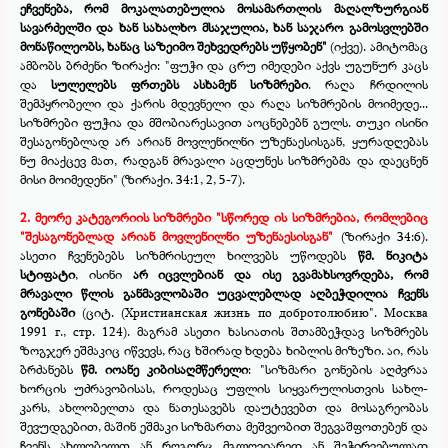
ეჩვენება, რომ მოკალათებულია მოსამართლის მაღალზურგიან
სავარძელში და ხან სახალხო მსაჯულია, ხან საჯარო გამოსვლებში
მონაწილეობს, ხანაც საზეიმო შეხვედრებს უწყობენ"
(იქვე). ამიტომაც
ამბობს ბრძენი ზირაქი: "ფუჭი და ცრუ იმედები აქვს უგუნურ კაცს
და
სულელებს ფრთებს ასხამენ სიზმრები
. რაღა ჩრდილის
შემპყრობელი და ქარის მდევნელი და რაღა სიზმრების მოიმედე...
სიზმრები ფუჭია და მშობიარესავით აოცნებებნ გულს. თუკი ისინი
შესაგონებლად არ არიან მოვლენილნი უზენაესისგან, ყურადღებას
ნუ მიაქცევ მათ, რადგან მრავალი აცდუნეს სიზმრებმა და დაეცნენ
მისი მოიმედენი" (ზირაქი. 34:1, 2, 5-
7).
2. მეორე კატეგორიის სიზმრები "სწორედ ის სიზმრებია, რომლებიც
"შესაგონებლად არიან მოვლენილნი უზენაესისგან"
(ზირაქი 34:6).
ასეთი ჩვენებებს სიზმრისეულ ხილვებს უწოდებს
წმ. ნიკიტა
სტიფატი
, ისინი
არ იცვლებიან და ისე გვამახსოვრდება, რომ
მრავალი წლის განმავლობაში უცვალებლად აღბეჭდილია ჩვენს
გონებაში
(ციტ. (Христианская жизнь по добротолюбию". Москва
1991 г., стр. 124). მაგრამ ასეთი ხასიათის შთამბეჭდავ სიზმრებს
ზოგჯერ ეშმაკიც იწვევს, რაც ხშირად ხდება ხიბლის მიზეზი. აი, რას
ბრძანებს
წმ. იოანე კიბისაღმწერელი
: "სიზმარი გონების აღძვრაა
ხორცის უძრავობისას, როდესაც უფლის სიყვარულისთვის სახლ-
კარს, ახლობელთა და ნათესავებს დაუტევებთ და მოსაგრეობას
შევუდგებით, მაშინ ეშმაკი სიზმართა მეშვეობით შეგვაშფოთებენ და
ჩვენს ახლობელთ ან როგორც მგლოვიარედ ან შეჭირვებულად