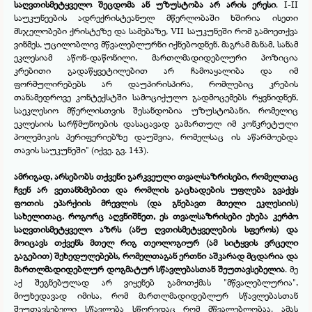
საღვთისმეტყველო შეცდომა ან უზუსტობა არ არის ერესი
. I-
II
საუკუნეების ადრექრისტეანულ მწერლობაში ხშირია ისეთი
მსჯელობები ქრისტეზე და სამებაზე, VII საუკუნეში რომ გამოეთქვა
ვინმეს, უცილობლივ მწვალებლურნი იქნებოდნენ. მაგრამ მანამ, სანამ
ეკლესიამ აწონ-
დაწონილი, მართლმადიდებლური პოზიცია
კრებითი გადაწყვეტილებით არ ჩამოაყალიბა და იმ
ფორმულირებებს არ დაუპირისპირა, რომლებიც კრების
თანამედროვე კონტექსტში სამოციქულო გადმოცემებს რყვნიდნენ,
საეკლესიო მწერლისთვის შესანდობია უზუსტობანი, რომელიც
ეკლესიის სარწმუნოების დასაცავად გამართულ იმ კონკრეტული
პოლემიკის პერიფერიებზე დაუშვია, რომელსაც ის აწარმოებდა
თავის საუკუნეში" (იქვე. გვ. 143).
ამრიგად, არსებობს თქვენი გარკვეული თვალსაზრისები, რომელთაც
ჩვენ არ ვეთანხმებით და რომლის გაცხადების უფლება გვაქვს
ფოთის ეპარქიის მრევლის (და გნებავთ მთელი ეკლესიის)
სახელითაც. როგორც აღვნიშნეთ, ეს თვალსაზრისები ეხება კერძო
საღვთისმეტყველო აზრს (ანუ ღვთისმეტყველების სფეროს) და
მოიცავს თქვენს მთელ რიგ თეოლოგიურ (ამ სიტყვის ვრცელი
გაგებით) შეხედულებებს, რომელთაგან ერთნი აშკარად მცდარია და
მართლმადიდებლურ დოგმატურ სწავლებასთან შეუთავსებელია
. მე
აქ შეგნებულად არ ვიყენებ გამოთქმას "მწვალებლურია",
მიუხედავად იმისა, რომ მართლმადიდებლურ სწავლებასთან
შეუთავსებელი სწავლება სწორედაც რომ მწვალებლობაა. ამას