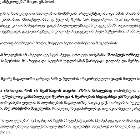
იძე ამტკიოცებს? მოდი, ვნახოთ!
ცინის შთაფლვითი ნათლობის მომხრეთა არგუმენტაციას და ამის მისანიშნ
 კნინობით მნიშვნელობას. ე. ჭელიძე წერს:
"არ შეგვიძლია, რომ მდინა
 შემდეგ კი თანამედროვე გადაშთაფლულებისგან ყოველწამს თუთიყუ
ცებლად), დაკავშირებულს ფილიპე მოციქულის მიერ საჭურისის მონათ
აცილოდ მიუჩნევია? მოდი, მივყვეთ ჩვენი ოპონენტის მსჯელობას.
ამ მოვლენის ამსახველი ტექსტის ძველ ქართულ თრგმანს: "
შთაჴდეს
ორნივე
 საჭურისსა მას ზედა; და სულმან უფლისამან წარიტაცა ფილიპე და მერმეა
მ მცირე მაგალითში კარგად ჩანს ე. ჭელიძის არაკორექტული დავის მთელი ს
ბა იმისთვის, რომ ის შეამზადოს თავისი აზრის მისაღებად
(ოპონენტის ა
3. უშუალოდ განსახილველი წყარო და 4. წყაროების სხვადასხვა ენაზე დახვ
თ იორდანეში უფლის ნათლისღების მაგალითზე, სადაც ე. ჭ. იორდანის "უკუ
, ანუ არასწორი მსჯელობა,
რომელიც ზედაპირულად, თუ მკითხველი კარგა
 და "თუთიყუშები", (2) დასცინა ჩვენს არგუმენტაციას, (3) შემდეგ დაიმო
ასაძლიერებლად ძველქართულ წყაროს დაუმატა სხვაენოვანი ნიმუშებიც, 
 (!)...