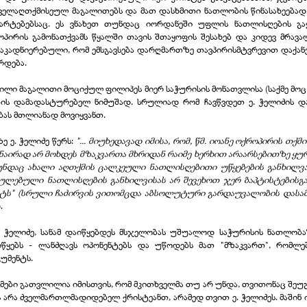
 ძველაღთქმისეულ მაგალითებს და მათ დასხმითი ნათლობის წინასახეებად
მარტებებსაც. ეს ვნახეთ თუნდაც იორდანეში უფლის ნათლისღების გაყ
პირის გამონათქვამს წყალში თავის შთაყოფის შესახებ და კიდევ მრავალ
 გაკადნიერებული, რომ ემსგავსება დარღმართზე თავპირისმტვრევით დაქანე
ერდება.
ილი მაგალითი მოციქულ ფილიპეს მიერ საჭურისის მონათვლისა (საქმე მოც.
ს დამადასტურებელ ნიმუშად. სრულიად რომ ჩავწვდეთ ე. ჭელიძის დახ
ბას მთლიანად მოვიყვანთ.
ე ე. ჭელიძე წერს:
"... მიუხედავად იმისა, რომ, წმ. იოანე ოქროპირის თ
რანაირად არ მოხდეს მზაკვართა მხრიდან რაიმე ხერხით არაარსებითზე ყ
დაც ახალი აღთქმის ცალკეული ნათლისღებითი უწყებების განხილვას,
რულებული ნათლისღების განხილვისას არ შევეხოთ ჯერ ბაპტისტებისგ
ტს" (სრული ჩაძირვის ვითომცდა აბსოლუტური გარდაუვალობის დასა
.
. ჭელიძე, სანამ დაიწყებდეს მსჯელობას უშუალოდ საჭურისის ნათლობ
წყებს -
ლანძღავს ოპონენტებს და უწოდებს მათ "მზაკვართ", რომლე
უმენტს.
მები გათვლილია იმისთვის, რომ მკითხველმა თუ არ უნდა, თვითონაც შეუგ
 არა ძველმართლმადიდებელ ქრისტეანთ, არამედ თვით ე. ჭელიძეს. მაშინ ი