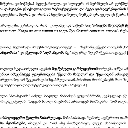
მონაწერის დამოწმება? ძველქართულს და სლავურს ან ბერძნულს არ ვერწმ
ა დახვავება ფსიქოლოგიური ზემოქმედებისა და მეტი დამაჯერებლობის 
ველებსო... მაგრამ, ვაი რომ, ამ ხელმოცარულ ცრუმეცნიერს ყველა ეს წყარო
ელქართულში, კერძოდ ის, რომ ფილიპეც და საჭურისიც
"ორივენი ჩავიდნენ წ
крестил его. Когда же они вышли из воды, Дух Святый сошел на евнуха". 
ბს ე. ჭელიძე და პასუხს თავადვე იძლევა: -
... ზემორე უწყება თითქოს 
ახდომასა"
და
წყლიდან "აღმოხდომაზე"
ანუ (რაც ზედმიწევნით იგივეა)
მხოლოდ ზედაპირული აღქმის
შეგნებული გამრუდებით
შეიძლება იქნეს ა
ვნით იმდენადვე უკავშირდება "წყალში ჩასვლა" და "წყლიდან ამოსვლ
ირდეთ როგორ მკვეთრად ხაზგასმული თანაბრობით მოიხსენიებს მათ "სა
ნაზე მოტანილი დადასტურებები მოსდევს -
არქიეპ. პ.).
ული "შთახდომა" სრულ ხილულ ჩაძირვას გულისხმობს, უეჭველად (?) 
რ დაცემულან, რადგან ნათლისღებისას არასოდეს მომხდარა, რომ თავა
.
წარმოვიდგენთ წყალში ჩაძირულად.
შესაბამისად, ზემორე აღწერითი თან
ბა მდინარეში,
რადგან ეს რომ ასე მომხდარიყო, ლუკა მახარებლის