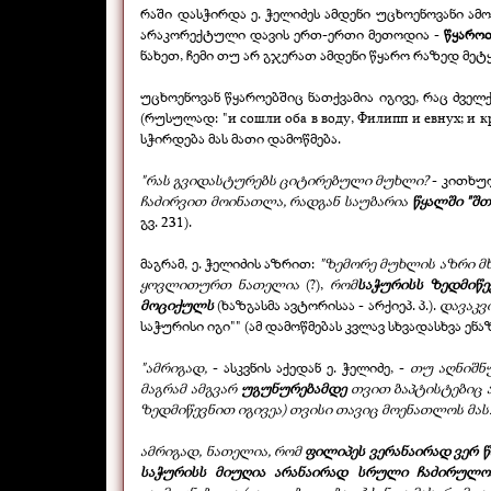
რაში დასჭირდა ე. ჭელიძეს ამდენი უცხოენოვანი ა
არაკორექტული დავის ერთ-
ერთი მეთოდია -
წყაროთ
ნახეთ, ჩემი თუ არ გჯერათ ამდენი წყარო რაზედ მეტყ
უცხოენოვან წყაროებშიც ნათქვამია იგივე, რაც ძვ
(რუსულად: "и сошли оба в воду, Филипп и евнух; и 
სჭირდება მას მათი დამოწმება.
"რას გვიდასტურებს ციტირებული მუხლი?
-
კითხულო
ჩაძირვით მოინათლა, რადგან საუბარია
წყალში "შთ
გვ. 231).
მაგრამ, ე. ჭელიძის აზრით:
"ზემორე მუხლის აზრი 
ყოვლითურთ ნათელია
(?),
რომ
საჭურისს ზედმიწე
მოციქულს
(ხაზგასმა ავტორისაა -
არქიეპ. პ.).
დავაკვ
საჭურისი იგი"" (ამ დამოწმებას კვლავ სხვადასხვა ე
"ამრიგად,
-
ასკვნის აქედან ე. ჭელიძე, -
თუ აღნიშნ
მაგრამ ამგვარ
უგუნურებამდე
თვით ბაპტისტებიც ა
ზედმიწევნით იგივეა) თვისი თავიც მოენათლოს მას
ამრიგად, ნათელია, რომ
ფილიპეს ვერანაირად ვერ 
საჭურისს მიუღია არანაირად სრული ჩაძირულო