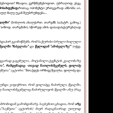
უნებოდით? ჩხადია, ვერწმუნებოდით. უბრალოდ, ესეც
მოსახდენად,
რითაც ოპონენტი ერთგვარად ამბობს: აი,
 სულ მალე უკან შეუბრუნდება...
ყალში"
(ბიბლიის ახალქართ. თარგმნ. საპატრ. გამოც.)
რუს. სინოდ. თარგმანი). სწორედ ამის დასადასტურებლად
პირდაპირ გვიმოწმებს, რომ საჭურისი სრული ხილული
წყალში "ჩასვლასა"
და
წყლიდან "ამოსვლაზე"
"
(იქვე.
მგვარად გაგებული... მოტანილი ტექსტის კვალობაზე
ა", რამდენადაც -
თავად ნათლისმცემელს, ფილიპე
ქმეთა" ავტორი:
"შთაჴდეს ორნივე წყალსა, ფილიპე და
უნდა ვიფიქროთ, რომ ფილიპეც ჩაძირულა წყალში,
დ ნათლისმცემელიც ჩაძირულიყოს წყალში ანუ (რაც
აბრობიდან გამომდინარე, სავსებით ცხადია, რომ
არც
 ("საქმეთა" ავტორის) მიერ რაღაცნაირად უთუოდ