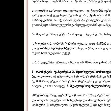
ადამიანად... მაგრამ, არის კი სწორი ის, რასაც ე. ჭელ
თავიდანვე გთხოვთ დააკვირდეთ, -
ე. ჭელიძეს დას
გარკვეული ქვეტექსტის შემთხვევაში, ტერმინი იძენს
განხილვისას არ შევეხოთ ჯერ ბაპტისტებისგან,
ვითომცდა აბსოლუტური გარდაუვალობის დასამტკი
რომელია ეს არგუმენტი, რომელიც ე. ჭელიძეს ასე სას
ე. ჭელიძე განაგრძობს: "უპირველესად, დავიმოწმებთ 
და
ვითარცა
აღმოჴდესწყლით
, სული წმიდაჲ მოვიდა
თჳსსა სიხარულით" (იქვე).
სანამ გავაგრძელებდეთ, უნდა აღინიშნოს ისიც, რომ ა
1. ოპონენტის დამცირება; 2. მკითხველის მომზადე
მეთოდოლოგიის ერთ-
ერთი სახეობაა); ამას მოსდევს
"გამამართლებელი" ნიმუშების წყება; ეს უკვე ვნახე
ბოლოს კი ამას მოსდევს
5. შუალოდ სოფისტური ხრიკი
ამ შემთხვევაშიც, ჯერ (1) გვიწოდა რა "მზაკვრები"
და ბოლოს, ეფექტის მოსახდენად და შთაგონების გ
სომხური (!), ინგლისური (!), ფრანგული (!) და გერმანული