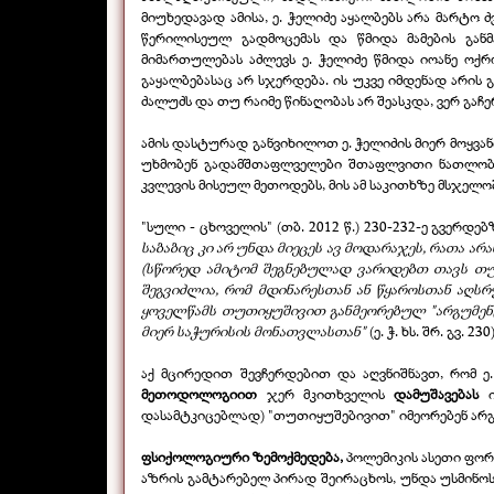
მიუხედავად ამისა, ე. ჭელიძე აყალბებს არა მარტო
წერილისეულ გადმოცემას და წმიდა მამების გან
მიმართულებას აძლევს ე. ჭელიძე წმიდა იოანე ოქრო
გაყალბებასაც არ სჯერდება. ის უკვე იმდენად არის
ძალუძს და თუ რაიმე წინაღობას არ შეასკდა, ვერ გაჩ
ამის დასტურად განვიხილოთ ე. ჭელიძის მიერ მოყვან
უხმობენ გადამშთაფლველები შთაფლვითი ნათლობი
კვლევის მისეულ მეთოდებს, მის ამ საკითხზე მსჯელო
"სული -
ცხოველის" (თბ. 2012 წ.) 230-
232-
ე გვერდებზ
საბაბიც კი არ უნდა მიეცეს ავ მოდარაჯეს, რათა ა
(სწორედ ამიტომ შეგნებულად ვარიდებთ თავს თუნ
შეგვიძლია, რომ მდინარესთან ან წყაროსთან აღს
ყოველწამს თუთიყუშივით განმეორებულ "არგუმენ
მიერ საჭურისის მონათვლასთან"
(ე. ჭ. ხს. შრ. გვ. 230)
აქ მცირედით შევჩერდებით და აღვნიშნავთ, რომ ე
მეთოდოლოგიით
ჯერ მკითხველის
დამუშავებას
ი
დასამტკიცებლად) "თუთიყუშებივით" იმეორებენ არგ
ფსიქოლოგიური ზემოქმედება,
პოლემიკის ასეთი ფორ
აზრის გამტარებელ პირად შეირაცხოს, უნდა უსმინოს