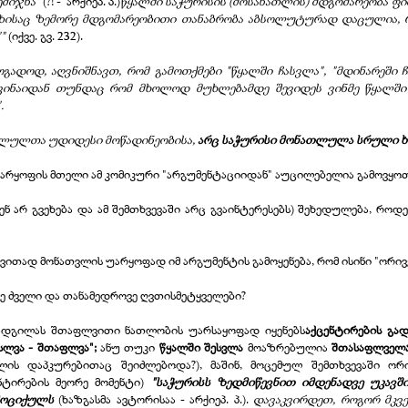
ემიჯნა"
(?! -
არქიეპ. პ.)
წყალში საჭურისის (მოსანათლის) მდგომარეობა ფი
გზისაც ზემორე მდგომარეობითი თანაბრობა აბსოლუტურად დაცულია, 
"
(იქვე. გვ. 232).
ოგადოდ, აღვნიშნავთ, რომ გამოთქმები "წყალში ჩასვლა", "მდინარეში 
ნაიდან თუნდაც რომ მხოლოდ მუხლებამდე შევიდეს ვინმე წყალში (დ
.
ფლულთა უდიდესი მოწადინეობისა,
არც საჭურისი მონათლულა სრული 
რყოფის მთელი ამ კომიკური "არგუმენტაციიდან" აუცილებელია გამოვყოთ 
ჩვენ არ გვეხება და ამ შემთხვევაში არც გვაინტერესებს) შეხედულება, რ
ლვითად მონათვლის უარყოფად იმ არგუმენტის გამოყენება, რომ ისინი "ორი
ზე ძველი და თანამედროვე ღვთისმეტყველები?
მ ადგილას შთაფლვითი ნათლობის უარსაყოფად იყენებს
აქცენტირების გად
სლვა -
შთაფლვა";
ანუ თუკი
წყალში შესვლა
მოაზრებულია
შთასაფლველ
ლის დაპკურებითაც შეიძლებოდა?), მაშინ, მოცემულ შემთხვევაში 
ნტირების მეორე მომენტი)
"საჭურისს ზედმიწევნით იმდენადვე უკავშ
მოციქულს
(ხაზგასმა ავტორისაა -
არქიეპ. პ.).
დავაკვირდეთ, როგორ მკვ