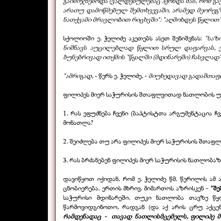
გაიმიჯნებოდა (ვალდებულებაც ჰქონდა მას, რომ გა
არათუ დამოწმებულ შემთხვევაში, არამედ მეორე
ნათქვამი მრავლობით რიცხვში": "აღმოხდეს წყლით"
სქოლიოში ე. ჭელიძე აკეთებს ასეთ შენიშვნას:
"საზ
ნიშნავს აუცილებლად წყლით სრულ დაფარვას, ვი
ბუნებრივად ითქმის "წყალში (მდინარეში) ჩასვლად"
"ამრიგად,
-
წერს ე. ჭელიძე, -
მიუხედავად გადაშთა
ფილიპეს მიერ საჭურისის შთაფლვითად ნათლობის უა
1. რას ეფუძნება ჩვენი (ბაპტისტთა არგუმენტაცია 
მონათლა?
2. შეიძლება თუ არა ფილიპეს მიერ საჭურისის შთაფ
3. რას ბრძანებენ ფილიპეს მიერ საჭურისის ნათლობა
დავიწყოთ იქიდან, რომ ე. ჭელიძე წმ. წერილის ა
ცნობიერება, ერთის მხრივ, მიმართოს აზრისკენ -
"შე
საჭურისი მდინარეში, თუკი ნათლობა თავზე წყ
წარმოვიდგინოთო, რადგან (და აქ არის ცრუ აქცე
რამდენადაც -
თავად ნათლისმცემელს, ფილიპე 