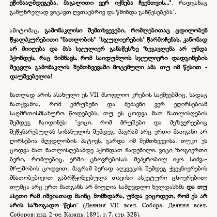
ეწინააღმდეგება, მაგალითი ვერ იქნება ჩვენთვის..."
,
რადგანაც
განუხრელად ვიცავთ ღვთაებრივ და წმინდა განწესებებს".
ამიტომაც,
გამონაკლისი შემთხვევები, რომლებითაც ცდილობენ
წყალპკურებითი "ნათლობის" "სჯულიერების" წარმოჩენას, კანონად
არ მიიღება და მას სჯულიერ განაწესზე ზეგავლენა არ უნდა
ჰქონდეს, რაც ნიშნავს, რომ საიდუმლოს სჯულიერი დადგინების
შეცვლა გამონაკლის შემთხვევაში მოცემული ამა თუ იმ წესით -
დაუშვებელია!
ნათლად არის ასახული ეს VII მსოფლიო კრების საქმეებშიც, სადაც
ნათქვამია, რომ ემრუშენი და მეძავნი ვერ ეღირსებიან
საღმრთისმსახურო წოდებებს, თუ ეს ცოდვა მათ ნათლისღების
შემდეგ ჩაიდინეს: "ვიცი, რომ მრუშები და მეზვერეებიც
შეწყნარებულან სინანულის შემდეგ, მაგრამ არც ერთი მათგანი არ
ღირსებია მღვდლობის პატივს, გარდა იმ შემთხვევისა, თუკი ეს
ცოდვა მათ ნათლისღებამდე ჰქონდათ ჩადენილი. ვიცი ზოგიერთი
ბერი, რომლებიც, ერში ცხოვრებისას შეპყრობილ იყო სიძვა-
მრუშობის ცოდვით, მაგრამ ბერად აღკვეცის შემდეგ ქვეყნიერების
მნათობებივით გაბრწყინვებულა თავისი ასკეტური ცხოვრებით;
თუმცა არც ერთ მათგანს არ მიუღია სამღვდლო ხელდასხმა
და თუ
ასეთი რამ იშვიათად მაინც მომხდარა, უნდა ვიცოდეთ, რომ ეს არ
არის საზოგადო წესი
" (Деяния VII всел. Собора. Деяния всел.
Соборов; изд. 2-
ое. Казань, 1891, т. 7, стр. 328).