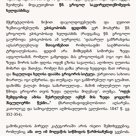
შეიძლება მივაკუთვნოთ
წმ. გრიგოლ საკვირველთქმომედის
ხელდასხმაც
:
მჭვრეტელობის ნიჭით დაჯილდოვებულმა და ღვთით
ზეშთაგონებულმა
ეპისკოპოსმა ფედიმმა
ვერ მოახერხა წმ.
გრიგოლის ეპისკოპოსად ხელდასხმა (რადგანაც წმ. გრიგოლი
გაურბოდა ეპისკოპოსის ამ სურვილს). "დასარულ განზრახვისა
აღსასრულებლად
შთაგონებით
რომლისადმი საღმრთოისა
ტრფიალებისათა, ფედიმ არა მიმხედმან სიშორესა ზედა
ადგილისამან, რომელი განყოფდა მას გრიგოლისგან (იგი იყო მას
ზედა შორის სამი დღისა ოდენ გზისა სავალისა), აღიხილა ღუთისა
მიმართ და ჰსთქუა, რომელ მას ჟამსა ერთად ხედვიდა მათ ორთავ,
და
ნაცულადა ხელისა დაასხა გრიგორის სიტყუა
, ესრეთითა სახითა
მიართუა იგი ღმერთსა, და თუმცაღა იგი განშორებულ იყო გუამით,
დანიშნა ქალაქი მისდა სამართუელად... მაშინ იძულებული იყო
წმიდა გრიგორი თვის ზედა უღლისა მიღებად". თუმცა,
"ოდეს
შემდგომად ამისა შესრულებულ იქმენ მის ზედა ყოველნი
ჰსჯულიერნი წესნი..." (
მართლმადიდებლობითი აღსარება,
კათოლიკე და სამოციქულო აღმოსავლეთის ეკლესიისა. 1847 წ. გვ.
352-
354).
გამონაკლისის პირველ კატეგორიაში არის ისეთი შემთხვევებიც,
რომლებიც
ამა თუ იმ მოღვაწის სიწმიდის წარმოსაჩენად
გვებოძა.