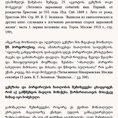
უსაშინელეს წამებათა შემდეგ, 25 აგვისტოს, გენეზის თავი
მოჰკვეთეს" (Летопись церковных событий; вып. Первый, от
рождества Христова до 555 года. Изд. Спб. 1869 г. Лето от рожд.
Христова 304. Стр. 89. В. Т. Зеленков. "Выписки из святоотеческих и
других книг, служащия к изучению различных сторон церковной
жизни", часть 1, первая половина; изд. Торое. Москва 1913 г., стр.
199).
ამგვარად მოინათლა და აღესრულა გენეზი. მის მსგავსად მოინათლა
წმ. პორფირიუსიც
, ისიც ამასხარავებდა ნათლობის საიდუმლოს.
"ივლიანე განდგომილის დაბადების დღეს პორფირიუსს ქრისტეანთა
ძაგება და გამასხარავება დაევალა, მაგრამ როდესაც შევიდა წყალში
და შთაფლვისთვის მოემზადა, შესძახა: "ინათლება პორფირი
სახელითა მამისათა, და ძისათა, და წმიდისა სულისათა!" რის გამო
ეწამა კიდეც. მას თავი მოჰკვეთეს (Четья минея Макарьевская. Месяца
сентября 15 день. В. Т. Зеленков. "Выписки…" გვ. 200).
გენეზისა და პორფირიუსის ნათლობის შემთხვევები ცხადყოფენ,
რომ აქ განწმენდის მადლის მონიჭება, წარმართთათვის მოსაქცევ
ნიშად იყო ბოძებული.
გამონაკლისი შემთხვევები, როგორც ეს ქვიშით მონათლული
ებრაელის მაგალითზე ვნახეთ, უფლის განსაკუთრებული
ზეშთაგონებით, ამა თუ იმ ფორმით აღესრულება. ასეთ შემთხვევას