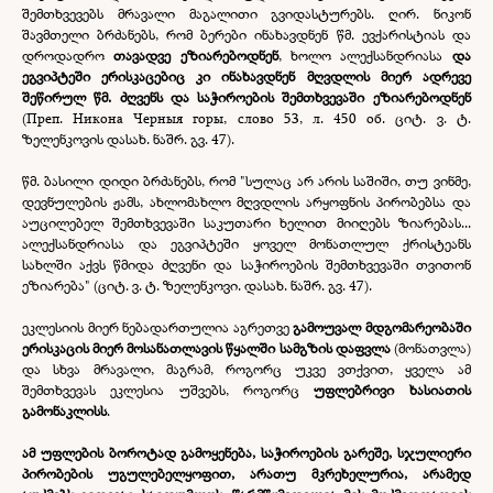
შემთხვევებს მრავალი მაგალითი გვიდასტურებს. ღირ. ნიკონ
შავმთელი ბრძანებს, რომ ბერები ინახავდნენ წმ. ევქარისტიას და
დროდადრო
თავადვე ეზიარებოდნენ
, ხოლო ალექსანდრიასა
და
ეგვიპტეში ერისკაცებიც კი ინახავდნენ მღვდლის მიერ ადრევე
შეწირულ წმ. ძღვენს და საჭიროების შემთხვევაში ეზიარებოდნენ
(Преп. Никона Черныя горы, слово 53, л. 450 об. ციტ. ვ. ტ.
ზელენკოვის დასახ. ნაშრ. გვ. 47).
წმ. ბასილი დიდი ბრძანებს, რომ "სულაც არ არის საშიში, თუ ვინმე,
დევნულების ჟამს, ახლომახლო მღვდლის არყოფნის პირობებსა და
აუცილებელ შემთხვევაში საკუთარი ხელით მიიღებს ზიარებას...
ალექსანდრიასა და ეგვიპტეში ყოველ მონათლულ ქრისტეანს
სახლში აქვს წმიდა ძღვენი და საჭიროების შემთხვევაში თვითონ
ეზიარება" (ციტ. ვ. ტ. ზელენკოვი. დასახ. ნაშრ. გვ. 47).
ეკლესიის მიერ ნებადართულია აგრეთვე
გამოუვალ მდგომარეობაში
ერისკაცის მიერ მოსანათლავის წყალში სამგზის დაფვლა
(მონათვლა)
და სხვა მრავალი, მაგრამ, როგორც უკვე ვთქვით, ყველა ამ
შემთხვევას ეკლესია უშვებს, როგორც
უფლებრივი ხასიათის
გამონაკლისს
.
ამ უფლების ბოროტად გამოყენება, საჭიროების გარეშე, სჯულიერი
პირობების უგულებელყოფით, არათუ მკრეხელურია, არამედ