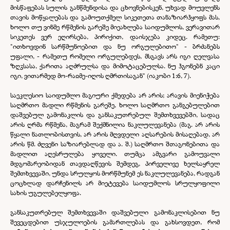
მისწაფებას სულის განწმენდისა და ცხოვნებისკენ, უხვად მოუვლენს
თავის მოწყალებას და გამოუთქმელ სიკეთეთა თანაზიარჰყოფს მას,
ხოლო თუ ვინმე რწმენის გარეშე მიეახლება საიდუმლოს, ვერავითარ
სიკეთეს ვერ ეღირსება, პირიქით, დაისჯება კიდეც. რამეთუ:
"ითხოვდინ სარწმუნოებით და ნუ ორგულებითო" -
ბრძანებს
უფალი, -
რამეთუ რომელი ორგულებდეს, მსგავს არს იგი ღელვასა
ზღჳსასა, ქარითა აღძრულსა და მიმოტაცებულსა. ნუ ჰგონებნ კაცი
იგი, ვითარმედ მო-
რაჲმე-
იღოს ღმრთისაგან" (იაკობი 1:6, 7).
საეკლესიო საიდუმლო მაგიური ქმედება არ არის; არავის მიენიჭება
საღმრთო მადლი რწმენის გარეშე, ხოლო საღმრთო განგებულებით
დაშვებულ გამონაკლის და განსაკუთრებულ შემთხვევებში, სადაც
არის ღრმა რწმენა, მაგრამ შექმნილია ნაკლულევანება (მაგ. არ არის
წყალი ნათლობისთვის, არ არის მღვდელი აღსარების მისაღებად, არ
არის წმ. ძღვენი საზიარებლად და ა. შ.) საღმრთო შთაგონებითა და
მადლით აღესრულება ყოველი. თუმცა ამგვარი გამოუვალი
მდგომარეობიდან თავდაღწევის შემდეგ, პირველივე ხელსაყრელ
შემთხვევაში, უნდა სრულყოს მორწმუნემ ეს ნაკლულევანება, რადგან
ცოცხლად დარჩენილს არ მიეტევება საიდუმლოს სრულყოფილი
სახის უგულებელყოფა.
განსაკუთრებულ შემთხვევაში დაშვებული გამონაკლისებით ნუ
შევეცდებით უსჯულოების გამართლებას და გახსოვდეთ, რომ