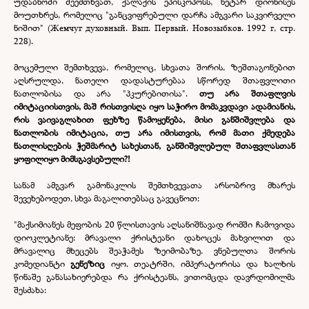
უდაბნოში შეემთხვათ, ქალაქის ეპისკოპოსს, ნეტარ დიონისეს
მოუთხრეს, რომელიც "განცვიფრებული დარჩა ამგვარი საკვირველი
ნიშით" (Жемчуг духовный. Вып. Первый. Новозыбков. 1992 г, стр.
228).
მოცემული შემთხვევა, რომელიც, სხვათა შორის, ზეშთაგონებით
აღსრულდა, ნათელი დადასტურებაა სწორედ შთაფვლითი
ნათლობისა და არა "პკურებითისა".
თუ არა შთაფლვის
იმიტაციისთვის, მაშ რისთვისღა იყო საჭირო მომაკვდავი ადამიანის,
რის ვაივაგლახით ფეხზე წამოყენება, მისი განშიშვლება და
ნათლობის იმიტაცია, თუ არა იმისთვის, რომ მათი ქმედება
ნათლისღების ჭეშმარიტ სახესთან, განშიშვლებულ შთაფვლასთან
ყოფილიყო მიმსგავსებული?!
სანამ ამგვარ გამონაკლის შემთხვევათა არსობრივ მხარეს
შევეხებოდეთ, სხვა მაგალითებსაც გავეცნოთ:
"მაქსიმიანეს მეფობის 20 წლისთავის აღსანიშნავად რომში ჩამოვიდა
დიოკლეტიანე: მრავალი ქრისტეანი დახოცეს მახვილით და
მრავალიც მხეცებს შეაჭამეს ზეიმობაზე. ვნებულთა შორის
კომედიანტი
გენეზიც
იყო. თეატრში, იმპერატორისა და ხალხის
წინაშე განასახიერებდა რა ქრისტეანს, ვითომცდა დავრდომილმა
შესძახა: