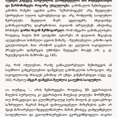
აუქმებს კიდევაც საიდუმლოს, წარმწყმედელია მის მოქმედთათვის
და წარმოჩინდება როგორც უსჯულოება
. გამონაკლის შემთხვევათა
კანონის რანგში აყვანის გამოა "ბეზპოპოვცებს" არც მღვდლები
სჭირდებათ სულის სცხოვნებლად და არც რომელიმე საიდუმლო
შესრულება მღვდლის მიერ, ყველაფერს, სხვადასხვა
გამონაკლისებზე დაყრდნობით, თვითონ ასრულებენ. ამიტომაც
ბრძანებს
ღირსი ნიკონ ჩერნოგორელი
, რომ იმგვარი გამონაკლისები,
როდესაც ხატის წინ უთქვამთ აღსარება ან დავითის მსგავსად
აღუვლენიათ სინანული ღვთის წინაშე, -
შეუძლებელია კანონი იყოს
ეკლესიისთვის. მათ არასწორ გაგებას და ეკლესიის საყოველთაო
პრაქტიკაში დანერგვას უმძიმესი შედეგები მოაქვს (იხ. ვ. ტ.
ზელენკოვის ხს. ნაშრომი. გვ. 163).
ასე, რომ იძულებით, რაიმე განსაკუთრებული შემთხვევის ან
საღმრთო განგებულებით დაშვებულ გამონაკლისს საზოგადო, ანუ
საყოველთაოდ მისაღებ კანონად არ უნდა ვიწყნარებდეთ (იქვე. გვ.
163), რამეთუ
ამგვარ დაშვებას შეუძლია გააუქმოს საიდუმლო
.
აი, თუნდაც "... არის შემთხვევები, როდესაც, წმ. ევქარისტიის
მიღების სურვილიც კი ევქარისტიის მიღებად ეთვლება მორწმუნეს,
თუ მომაკვდავია და გულმხურვალედ სურს მიიღოს ეს ღვთაებრივი
საზრდელი, მაგრამ მისგან დამოუკიდებელი მიზეზების გამო არ
ჰყავს მაზიარებელი მღვდელმსახური. მაშინ, ქრისტე, დამფუძნებელი
საიდუმლოთა და კეთილმოსურვებათა გვირგვინმყოფელი, თავისი