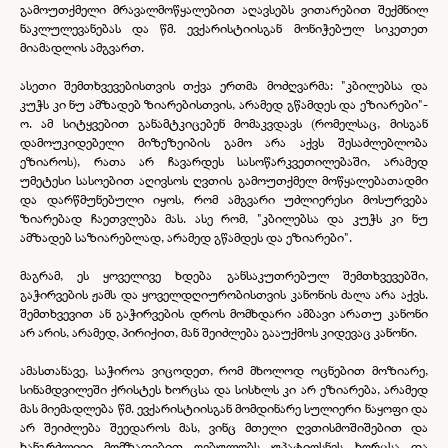
გამოუთქმელი მრავალმოწყალებით აღავსებს ვითარებით შექმნილ
ნაკლულევანებას და წმ. ევქარისტიისგან მონიჭებულ სიკეთეთ
მიამადლის ამგვართ.
ასეთი შემთხვევებისთვის თქვა ერთმა მოძღვარმა: "კბილებსა და
კუჭს კი ნუ ამზადებ ზიარებისთვის, არამედ გწამდეს და ეზიარები"-
ო. ამ სიტყვებით განამტკიცებენ მომაკვდავს (რომელსაც, მისგან
დამოუკიდებელი მიზეზეიბის გამო არა აქვს შესაძლებლობა
ეზიაროს), რათა არ ჩავარდეს სასოწარკვეთილებაში, არამედ
უმეტესი სასოებით აღივსოს ღვთის გამოუთქმელ მოწყალებათადმი
და დარწმუნებული იყოს, რომ ამგვარი უძლიერესი მოსურვება
ზიარებად ჩაეთვლება მას. ასე რომ, "კბილებსა და კუჭს კი ნუ
ამზადებ საზიარებლად, არამედ გწამდეს და ეზიარები".
მაგრამ, ეს ყოველივე ხდება განსაკუთრებულ შემთხვევებში,
გაჭირვების ჟამს და ყოველდღიურობისთვის კანონის ძალა არა აქვს.
შემთხვევით ან გაჭირვების დროს მომხდარი ამბავი არათუ კანონი
არ არის, არამედ, პირიქით, მან შეიძლება გააუქმოს კიდევაც კანონი.
ამასთანავე, საჭიროა ვიცოდეთ, რომ მხოლოდ ოცნებით მოზიარე,
სინამდვილეში ქრისტეს ხორცსა და სისხლს კი არ ეზიარება, არამედ
მას მიემადლება წმ. ევქარისტიისგან მომდინარე სულიერი ნაყოფი და
არ შეიძლება შეედაროს მას, ვინც მთელი ღვთისმოშიშებით და
ხანგრძლივი მომზადებით ღებულობს უპატიოსნეს ხორცსა და