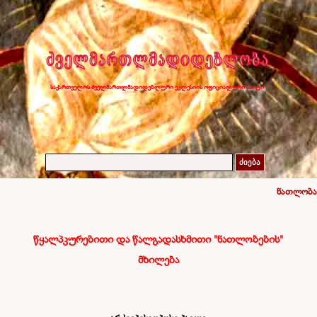
საქართველოს ძველმართლმადიდებლური ეკლესიის ოფიციალური საიტი
ძიება
ნათლობა
წყალპკურებითი და წალგადასხმითი "ნათლობების"
მხილება