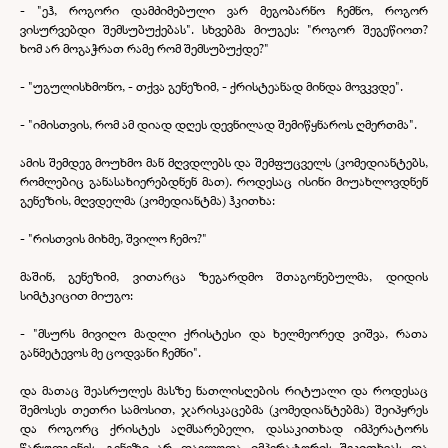
-
"ეჰ, როგორი დამძიმებული ვარ მეგობარნო ჩემნო, როგორ
ვისურვებდი შემსუბუქებას". სხვებმა მიუგეს: "როგორ შეგეწიოთ?
ხომ არ მოგაჭრათ რამე რომ შემსუბუქდე?"
-
"უგულისხმონო, -
თქვა გენეზიმ, -
ქრისტეანად მინდა მოვკვდე".
-
"იმისთვის, რომ ამ დიად დღეს დევნილად შემიწყნაროს ღმერთმა".
ამის შემდეგ მოუხმო მან მღვდლებს და შემფუცველს (კომედიანტებს,
რომლებიც განასახიერებდნენ მათ). როდესაც ისინი მიუახლოვდნენ
გენეზის, მღვდელმა (კომედიანტმა) ჰკითხა:
-
"რისთვის მიხმე, შვილო ჩემო?"
მაშინ, გენეზიმ, ვითარცა ზეგარდმო შთაგონებულმა, დიდის
სიმტკიცით მიუგო:
-
"მსურს მივიღო მადლი ქრისტესი და ხელმეორედ ვიშვა, რათა
განმეტევოს მე ცოდვანი ჩემნი".
და მათაც შეასრულეს მასზე ნათლისღების რიტუალი და როდესაც
შემოსეს თეთრი სამოსით, ჯარისკაცებმა (კომედიანტებმა) შეიპყრეს
და როგორც ქრისტეს აღმსარებელი, დასაკითხად იმპერატორს
წარუდგინეს. გენეზი არ დაელოდა იმპერატორის შეკითხვას და