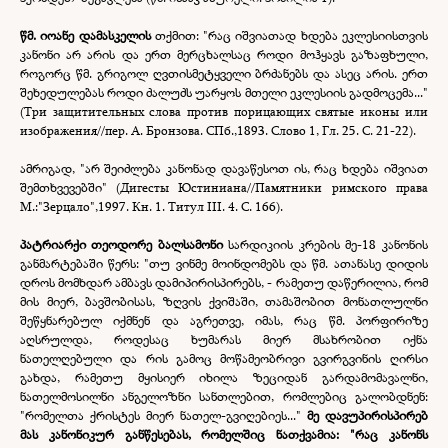
წმ. იოანე დამასკელის
თქმით: "რაც იშვიათად ხდება ეკლესიისთვის
კანონი არ არის და ერთ მერცხალსაც როდი მოჰყავს გაზაფხული,
როგორც წმ. გრიგოლ ღვთისმეტყველი ბრძანებს და ასეც არის. ერთ
შეხედულებას როდი ძალუძს უარყოს მთელი ეკლესიის გადმოცემა..."
(Три защитительных слова против порицающих святые иконы или
изображения//пер. А. Бронзова. СПб.,1893. Слово 1, Гл. 25. С. 21-
22).
ამრიგად, "არ შეიძლება კანონად დავაწესოთ ის, რაც ხდება იშვიათ
შემთხვევებში" (Дигесты Юстиниана//Памятники римского права
М.:"Зерцало",1997. Кн. 1. Титул III. 4. С. 166).
პატრიარქი თეოდორე ბალსამონი
სარდიკიის კრების მე-
18 კანონის
განმარტებაში წერს: "თუ ვინმე მოინდომებს და წმ. ათანასე დიდის
დროს მომხდარ ამბავს დამიპირისპირებს, -
რამეთუ დაწერილია, რომ
მის მიერ, ბავშობისას, ზღვის ქვიშაში, თამაშობით მონათლულნი
შეწყნარებულ იქმნენ და აგრეთვე, იმას, რაც წმ. პორფირიზე
აღსრულდა, როდესაც ხუმარას მიერ მსახრობით იქნა
ნათელღებული და რის გამოც მოწამეობრივი გვირგვინის ღირსი
გახდა, რამეთუ მყისიერ იხილა ზეციდან გარდამომავალნი,
ნათელმოსილნი ანგელოზნი სანთლებით, რომლებიც გალობდნენ:
"რომელთა ქრისტეს მიერ ნათელ-
გვიღებიეს..."
მე დავუპირისპირებ
მას კანონიკურ განწესებას, რომელშიც ნათქვამია: "რაც კანონს