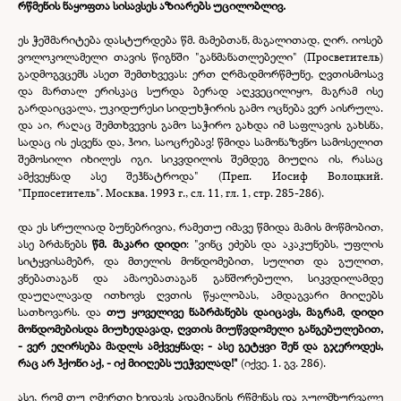
რწმენის ნაყოფთა სისავსეს აზიარებს უცილობლივ.
ეს ჭეშმარიტება დასტურდება წმ. მამებთან, მაგალითად, ღირ. იოსებ
ვოლოკოლამელი თავის წიგნში "განმანათლებელი" (Просветитель)
გადმოგვცემს ასეთ შემთხვევას: ერთ ღრმადმორწმუნე, ღვთისმოსავ
და მართალ ერისკაც სურდა ბერად აღკვეცილიყო, მაგრამ ისე
გარდაიცვალა, უკიდურესი სიდუხჭირის გამო ოცნება ვერ აისრულა.
და აი, რაღაც შემთხვევის გამო საჭირო გახდა იმ საფლავის გახსნა,
სადაც ის ესვენა და, ჰოი, საოცრებავ! წმიდა სამონაზვნო სამოსელით
შემოსილი იხილეს იგი. სიკვდილის შემდეგ მიუღია ის, რასაც
ამქვეყნად ასე შეჰნატროდა" (Преп. Иосиф Волоцкий.
"Прпосетитель". Москва. 1993 г., сл. 11, гл. 1, стр. 285-
286).
და ეს სრულიად ბუნებრივია, რამეთუ იმავე წმიდა მამის მოწმობით,
ასე ბრძანებს
წმ. მაკარი დიდი
: "ვინც ეძებს და აკაკუნებს, უფლის
სიტყვისამებრ, და მთელის მონდომებით, სულით და გულით,
ვნებათაგან და ამაოებათაგან განშორებული, სიკვდილამდე
დაუღალავად ითხოვს ღვთის წყალობას, ამდაგვარი მიიღებს
სათხოვარს. და
თუ ყოველივე ნაბრძანებს დაიცავს, მაგრამ, დიდი
მონდომებისდა მიუხედავად, ღვთის მიუწვდომელი განგებულებით,
-
ვერ ეღირსება მადლს ამქვეყნად; -
ასე გეტყვი შენ და გჯეროდეს,
რაც არ ჰქონი აქ, -
იქ მიიღებს უეჭველად!"
(იქვე. 1. გვ. 286).
ასე, რომ თუ ღმერთი ხედავს ადამიანის რწმენას და გულმხურვალე