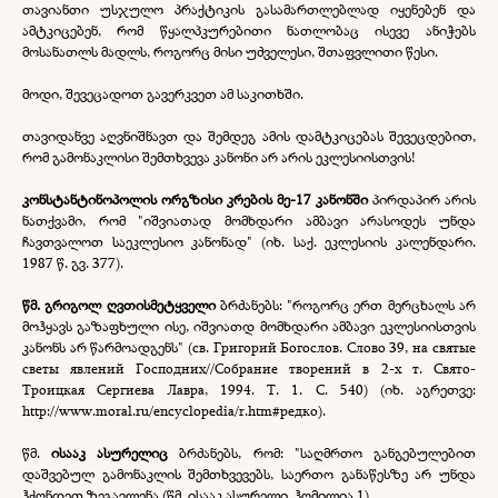
თავიანთი უსჯულო პრაქტიკის გასამართლებლად იყენებენ და
ამტკიცებენ, რომ წყალპკურებითი ნათლობაც ისევე ანიჭებს
მოსანათლს მადლს, როგორც მისი უძველესი, შთაფვლითი წესი.
მოდი, შევეცადოთ გავერკვეთ ამ საკითხში.
თავიდანვე აღვნიშნავთ და შემდეგ ამის დამტკიცებას შევეცდებით,
რომ გამონაკლისი შემთხვევა კანონი არ არის ეკლესიისთვის!
კონსტანტინოპოლის ორგზისი კრების მე-
17 კანონში
პირდაპირ არის
ნათქვამი, რომ "იშვიათად მომხდარი ამბავი არასოდეს უნდა
ჩავთვალოთ საეკლესიო კანონად" (იხ. საქ. ეკლესიის კალენდარი.
1987 წ. გვ. 377).
წმ. გრიგოლ ღვთისმეტყველი
ბრძანებს: "როგორც ერთ მერცხალს არ
მოჰყავს გაზაფხული ისე, იშვიათდ მომხდარი ამბავი ეკლესიისთვის
კანონს არ წარმოადგენს" (св. Григорий Богослов. Слово 39, на святые
светы явлений Господних//Собрание творений в 2-
х т. Свято-
Троицкая Сергиева Лавра, 1994. Т. 1. С. 540) (იხ. აგრეთვე:
http://www.moral.ru/encyclopedia/r.htm#редко).
წმ.
ისააკ ასურელიც
ბრძანებს, რომ: "საღმრთო განგებულებით
დაშვებულ გამონაკლის შემთხვევებს, საერთო განაწესზე არ უნდა
ჰქონდეთ ზეგავლენა (წმ. ისააკ ასურელი. ჰომილია 1).