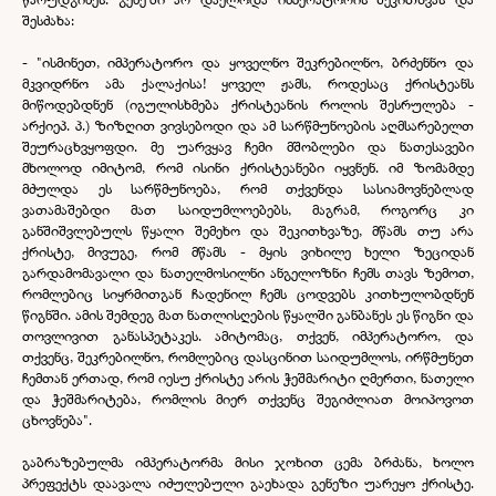
შესძახა:
-
"ისმინეთ, იმპერატორო და ყოველნო შეკრებილნო, ბრძენნო და
მკვიდრნო ამა ქალაქისა! ყოველ ჟამს, როდესაც ქრისტეანს
მიწოდებდნენ (იგულისხმება ქრისტეანის როლის შესრულება -
არქიეპ. პ.) ზიზღით ვივსებოდი და ამ სარწმუნოების აღმსარებელთ
შეურაცხვყოფდი. მე უარვყავ ჩემი მშობლები და ნათესავები
მხოლოდ იმიტომ, რომ ისინი ქრისტეანები იყვნენ. იმ ზომამდე
მძულდა ეს სარწმუნოება, რომ თქვენდა სასიამოვნებლად
ვათამაშებდი მათ საიდუმლოებებს, მაგრამ, როგორც კი
განშიშვლებულს წყალი შემეხო და შეკითხვაზე, მწამს თუ არა
ქრისტე, მივუგე, რომ მწამს -
მყის ვიხილე ხელი ზეციდან
გარდამომავალი და ნათელმოსილნი ანგელოზნი ჩემს თავს ზემოთ,
რომლებიც სიყრმითგან ჩადენილ ჩემს ცოდვებს კითხულობდნენ
წიგნში. ამის შემდეგ მათ ნათლისღების წყალში განბანეს ეს წიგნი და
თოვლივით განასპეტაკეს. ამიტომაც, თქვენ, იმპერატორო, და
თქვენც, შეკრებილნო, რომლებიც დასცინით საიდუმლოს, ირწმუნეთ
ჩემთან ერთად, რომ იესუ ქრისტე არის ჭეშმარიტი ღმერთი, ნათელი
და ჭეშმარიტება, რომლის მიერ თქვენც შეგიძლიათ მოიპოვოთ
ცხოვნება".
გაბრაზებულმა იმპერატორმა მისი ჯოხით ცემა ბრძანა, ხოლო
პრეფექტს დაავალა იძულებული გაეხადა გენეზი უარეყო ქრისტე.