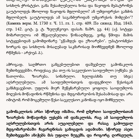
სისხლს ქრისტესი. განა შესაძლებელია ხისა და ნაყოფის მეპატრონეს
გაუტოლდეს მხოლოდ ნაყოფის მფლობელი? ან უმდიდრესი განძის
მფლობელს გაუტოლდეს ამ საგანძურიდან უმცირესის მიმღები"?
(Камень веры. М. 1730 г. Ч. 11, гл. 1, стр. 409. По синод. Изд. 1843,
стр. 142. ციტ. ვ. ტ. ზელენკოვი. დასახ. ნაშრ. გვ. 44) (აქ, სიტყვა
მიმართულია იმ მწვალებელთა წინააღმდეგ, ვინც წმიდა მამის
სიტყვებიდან გამომდინარე "გწამდეს და ეზიარები", უპატიოსნესი
ხორცის და სისხლის მისაღებად საკმარისად მიიჩნევდნენ მხოლოდ
რწმენას -
არქიეპ. პ.).
ამრიგად, საღმრთო განგებულებით დაშვებულ გამონაკლის
შემთხვევებში, როდესაც ესა თუ ის საეკლესიო საიდუმლო (იქნება ეს
ნათლობა, ზიარება, სინანული, ხელდასხმა თუ სხვა)
აღსრულებულა, ამ საიდუმლოსთვის დადგენილი წესისგან
განსხვავებით, უფლის მიერ შეწყნარებული ყოფილა საიდუმლოს
მიღების მოწადინის რწმენისა და მდგომარეობის შესაბამისად და არა
იმიტომ, რომ მოცემული წესი საეკლესიო კანონად იყო მიჩნეული.
გამონაკლისის არსი სწორედ იმაშია, რომ ღმერთი საიდუმლოსთან
ზიარების მოწადინეს უვსებს იმ დანაკლისს, რაც ამ საიდუმლოს
აღსრულებისთვის არის აუცილებელი და რასაც გამოუვალ
მდგომარეობაში ჩავარდნისას განიცდის ადამიანი. სწორედ ასეთ
შემთხვევაში ანიჭებს მას უფალი ნუგეშს, და როგორც ღირსეულს,