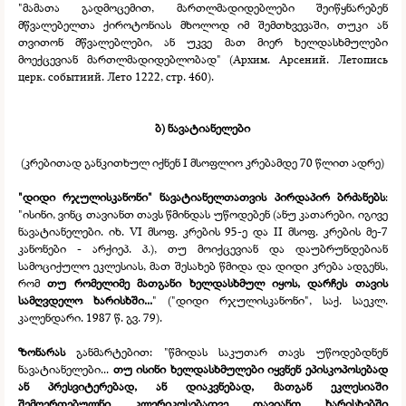
"მამათა გადმოცემით, მართლმადიდებლები შეიწყნარებენ
მწვალებელთა ქიროტონიას მხოლოდ იმ შემთხვევაში, თუკი ან
თვითონ მწვალებლები, ან უკვე მათ მიერ ხელდასხმულები
მოექცევიან მართლმადიდებლობად" (Архим. Арсений. Летопись
церк. событиий. Лето 1222, стр. 460).
ბ) ნავატიანელები
(კრებითად განკითხულ იქნენ I მსოფლიო კრებამდე 70 წლით ადრე)
"დიდი რჯულისკანონი" ნავატიანელთათვის პირდაპირ ბრძანებს
:
"ისინი, ვინც თავიანთ თავს წმინდას უწოდებენ (ანუ კათარები, იგივე
ნავატიანელები. იხ. VI მსოფ. კრების 95-
ე და II მსოფ. კრების მე-
7
კანონები -
არქიეპ. პ.), თუ მოიქცევიან და დაუბრუნდებიან
სამოციქულო ეკლესიას, მათ შესახებ წმიდა და დიდი კრება ადგენს,
რომ
თუ რომელიმე მათგანი ხელდასხმულ იყოს, დარჩეს თავის
სამღვდელო ხარისხში...
" ("დიდი რჯულისკანონი", საქ. საეკლ.
კალენდარი. 1987 წ. გვ. 79).
ზონარას
განმარტებით: "წმიდას საკუთარ თავს უწოდებდნენ
ნავატიანელები...
თუ ისინი ხელდასხმულები იყვნენ ეპისკოპოსებად
ან პრესვიტერებად, ან დიაკვნებად, მათგან ეკლესიაში
შემოერთებულნი კლერიკოსებადვე თავიანთ ხარისხებში