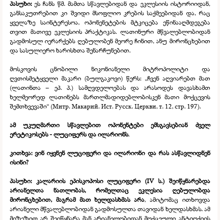
პასუხი:
ეს ჩანს წმ. მამთა სწავლებიდან და ეკლესიის ისტორიიდან,
განსაკუთრებით კი შვიდი მსოფლიო კრების საქმეებიდან და, რაც
ყველაზე საინტერესოა, ოპონენეტების მტკიცება ეწინააღმდეგება
თვით მათივე ეკლესიის პრაქტიკას. ლათინური მწვალებლობიდან
გადმოსულ იერარქებს ღებულობენ მეორე ჩინით, ანუ მირონცხებით
და სასულიერო ხარისხთა შენარჩუნებით.
მოსკოვის ცნობილი ნიკონიანელი მიტროპოლიტი და
ღვთისმეტყველი მაკარი (ბულგაკოვი) წერს: „ჩვენ აღვიარებთ მათ
(ლათინთა – ეპ. პ.) სამღვდელოებას და არასოდეს დავასხამთ
ხელმეორედ ლათინებს მართლმადიდებლობისკენ მათი მოქცევის
შემთხვევაში“ (Митр. Макарий. Ист. Русск. Церкви, т. 12, стр. 197).
ამ უკუღმართი სწავლებით ოპონენტები ემსგავსებიან ძველ
ერეტიკოსებს -
ლუციფერს და ილარიონს
.
კითხვა: ვინ იყვნენ ლუციფერი და ილარიონი და რას ასწავლიდნენ
ისინი?
პასუხი:
კალარიის ეპისკოპოსი ლუციფერი (IV ს.) შეიწყნარებდა
არიანელთა ნათლობას, რომელთაც ეკლესია ღებულობდა
მირონცხებით, მაგრამ მათ ხელდასხმას არა
, ამიტომაც ითხოვდა
არიანელი მწვალებლობიდან გადმოსულთა თავიდან ხელდასხმას. ამ
მიზეზით არ შეიწყნარა მან არიანელობიდან მოქცეული ანტიოქიის