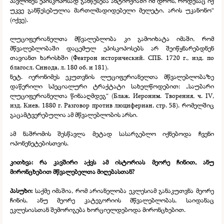
პავლინეს ეპისკოპოსად განწესება ანტიოქიაში იმ დროს, როდესაც იქ
უკვე განწესებულია მართლმადიდებელი მელეტი, არის უკანონო“
(იქვე).
ლუციფერიანელთა მწვალებლობა კი გამოიხატა იმაში, რომ
მწვალებლობაში დაცემულ ეპისკოპოსებს არ შეიწყნარებდნენ
თავიანთ ხარისხში (Феатрон исторический. СПБ. 1720 г., изд. по
благосл. Синода, л. 180 об. и 181).
ნეტ. იერონიმეს ეკუთვნის ლუციფერიანელთა მწვალებლობაზე
დაწერილი სპეციალური ტრაქტატი სახელწოდებით: „საუბარი
ლუციფერიანელთა წინააღმდეგ“ (Блаж. Иероним. Творения, ч. IV,
изд. Киев, 1880 г. Разговор против люцифериан, стр. 58). რომელშიც
გაცამტვერებულია ამ მწვალებლობის არსი.
ამ ნაშრომის შესწავლა მეტად სასარგებლო იქნებოდა ჩვენი
ოპონენეტებისთვის.
კითხვა: რა კავშირი აქვს ამ ისტორიას მეორე ჩინით, ანუ
მირონცხებით მწვალებელთა მიღებასთან?
პასუხი:
საქმე იმაშია, რომ არიანელობა ეკლესიამ განაკუთვნა მეორე
ჩინის, ანუ მეორე კატეგორიის მწვალებლობას, საიდანაც
ეკლესიასთან შემორიგება ხორციელდებოდა მირონცხებით.