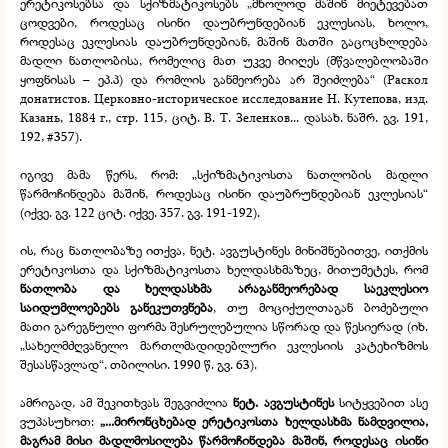
ერეტიკოსებსა და სქიზმატიკოსებს „მხოლოდ მაშინ მიეტევებათ
ცოდვები, როდესაც ისინი დაუბრუნდებიან ეკლესიას, ხოლო,
როდესაც ეკლესიას დაუბრუნდებიან, მაშინ მათში გაცოცხლდება
მადლი ნათლობისა, რომელიც მათ უკვე მიიღეს (მწვალებლობაში
ყოფნისას – ეპ.პ) და რომლის განმეორება არ შეიძლება“ (Раскол
донатистов. Церковно-
историческое исследование Н. Кутепова, изд.
Казань, 1884 г., стр. 115, ციტ. В. Т. Зеленков... დასახ. ნაშრ. გვ. 191,
192, #357).
იგივე მამა წერს, რომ: „სქიზმატიკოსთა ნათლობის მადლი
წარმოჩინდება მაშინ, როდესაც ისინი დაუბრუნდებიან ეკლესიას“
(იქვე. გვ. 122 ციტ. იქვე. 357. გვ. 191-
192).
ის, რაც ნათლობაზე ითქვა, ნეტ. ავგუსტინეს მინიშნებითვე, ითქმის
ერეტიკოსთა და სქიზმატიკოსთა ხელდასხმაზეც, მითუმეტეს, რომ
ნათლობა და ხელდასხმა არაგანმეორებად საეკლესიო
საიდუმლოებებს განეკუთვნება
, თუ მოციქულთაგან ბოძებული
მათი გარეგნული ფორმა შესრულებულია სწორად და წესიერად (იხ.
„სახელმძღვანელო მართლმადიდებლური ეკლესიის კატეხიზმოს
შესასწავლად“. თბილისი. 1990 წ. გვ. 63).
ამრიგად, ამ შეკითხვას შეგვიძლია
ნეტ. ავგუსტინეს
სიტყვებით ასე
ვუპასუხოთ:
„...მირონცხებად ერეტიკოსთა ხელდასხმა ნამდვილია,
მაგრამ მისი მადლმოსილება წარმოჩინდება მაშინ, როდესაც ისინი