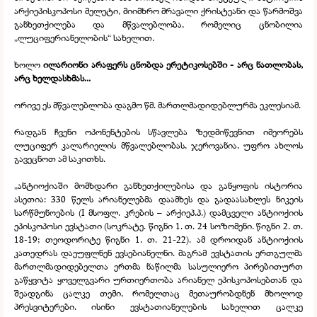
არქიეპისკოპოსი მელეტი, მიიმხრო მრავალი ქრისტეანი და წარმოშვა
განხეთქილება და მწვალებლობა, რომელიც ცნობილია
„ლუციფერიანელობის“ სახელით.
ხოლო
ილარიონი არაფერს ცნობდა ერეტიკოსებში -
არც ნათლობას,
არც ხელდასხმას...
ორივე ეს მწვალებლობა დაგმო წმ. მართლმადიდებლურმა ეკლესიამ.
რადგან ჩვენი ოპონენტების სწავლება ზედმიწევნით იმეორებს
ლუციფერ კალარიელის მწვალებლობას, ჯეროვანია, უფრო ახლოს
გავეცნოთ ამ საკითხს.
„ანტიოქიაში მომხდარი განხეთქილებისა და განყოფის ისტორია
ასეთია: 330 წელს არიანელებმა დაამხეს და გადაასახლეს ნიკეის
სარწმუნოების (I მსოფლ. კრების – არქიეპ.პ.) დამცველი ანტიოქიის
ეპისკოპოსი ევსტათი (სოკრატე. წიგნი 1. თ. 24 სოზომენი. წიგნი 2. თ.
18-
19; თეოდორიტე წიგნი 1. თ. 21-
22). ამ დროიდან ანტიოქიის
კათედრას დაეუფლნენ ევსებიანელნი. მაგრამ ევსტათის ერთგულმა
მართლმადიდებელთა ერთმა ნაწილმა სასულიერო პირებითურთ
გაწყვიტა ყოველგვარი ურთიერთობა არიანელ ეპისკოპოსებთან და
შეადგინა ცალკე თემი, რომელთაც მეთაურობდნენ მხოლოდ
პრესვიტერები. ისინი ევსტათიანელების სახელით ცალკე