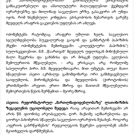
ე.წ. „მართლმადიდებლობაში“ გამოხატულია ეპისკოპატის
განსაკუთრებული და აბსოლუტური ძალაუფლებით ქვემდგომ
იერარქიებზე და მთლინად საეკლესიო ერზე, გასაკვირი არ უნდა
იყოს, რომ ხსენებული კონფესია ეპისკოპოსის ნებართვის გარეშე
მღვდელს არაფრის გაკეთების უფლებას არ აძლევს.
ოპონენტებს რატომღაც არაფერი უშლით ხელს, საეკლესიო
სჯულმდებლობა ბუკვალურად გაიგონ და განმარტონ პაპიზმის
(ჩვენი ოპონენეტების შემთხვევაში „კოლექტიური პაპიზმის“)
სულისკვეთებით. მ.შ. „წაართვან“ მღვდელს უფლისგან მინიჭებული
ძალი შეკვრისა და გახსნისა და არ მისცენ უფლება, ეკლესიას
შემოუერთოს მწვალებელი, -
არც ერისკაცი, არც რომელიმე
სასულიერო პირი, მ.შ. მღვდელმთავარი. მით უმეტეს, თუკი მათი
სწავლებით ასეთი აკრძალვა გამომდინარეა ორი განსხვავებული
საიდუმლოს, მირონცხებისა და მღვდლობის (ქიროტონიის)
ერთმანეთში არევით, ერთი მხრივ, და მათთან მწვალებელთა
შემოერთების წესის შერწყმით – მეორე მხრივ.
ასეთია რეფორმატორულ „მართლმადიდებლობაზე“ ლათინიზმის
ზეგავლენის უცილობელი შედეგი
, რაიც არავითარ შემთხევაში არ
არის წმ. დიონისე არეოპაგელის, ღირ. მაქსიმე აღმსარებლისა და
გიორგი პახიმერის სწავლება საეკლესიო იერარქიის შესახებ, როგორც
„ივერიის გაბრწყინების“ რედკოლეგიის წევრები ცდილობენ ამაში
მკითხველის დარწმუნებას.