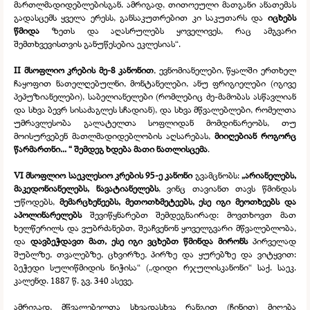
მართლმადიდებლებისგან. ამრიგად, თითოეული მათგანი ანათემას
გადასცემს ყველა ერესს, განსაკუთრებით კი საკუთარს და
იცხებს
წმიდა
ზეთს და აღასრულებს ყოველივეს, რაც ამგვარი
შემთხვევისთვის განუწესებია ეკლესიას“.
II მსოფლიო კრების მე-
8 კანონით
, ევნომიანელები, წყალში ერთხელ
ჩაყოფით ნათელღებულნი, მონტანელები, ანუ ფრიგიელები (იგივე
პეპუზიანელები), საბელიანელები (რომლებიც ძე-
მამობას ასწავლიან
და სხვა ბევრ სისაძაგლეს სჩადიან), და სხვა მწვალებლები, რომელთა
უმრავლესობა გალატელთა სოფლიდან მომდინარეობს, თუ
მოისურვებენ მათლმადიდებლობის აღსარებას,
მიიღებიან როგორც
წარმართნი... “ შემდეგ ხდება მათი ნათლისცემა
.
VI მსოფლიო საეკლესიო კრების 95-
ე კანონი
გვამცნობს:
„არიანელებს,
მაკედონიანელებს, ნავატიანელებს
, ვინც თავიანთ თავს წმინდას
უწოდებს,
მემარცხენეებს, მეთოთხმეტეებს, ესე იგი მეოთხეებს და
აპოლინარელებს
შევიწყნარებთ შემდეგნაირად: მოვთხოვთ მათ
ხელწერილს და ვუბრძანებთ, შეაჩვენონ ყოველგვარი მწვალებლობა,
და
დავბეჭდავთ მათ, ესე იგი ვცხებთ წმინდა მირონს
პირველად
შუბლზე, თვალებზე, ცხვირზე, პირზე და ყურებზე და ვიტყვით:
ბეჭედი სულიწმიდის ნიჭისა“ („დიდი რჯულისკანონი“ საქ. საეკ.
კალენდ. 1887 წ. გვ. 340 ასევე.
ამრიგად, მწვალებელთა სხვადასხვა რანგით (ჩინით) მიღება