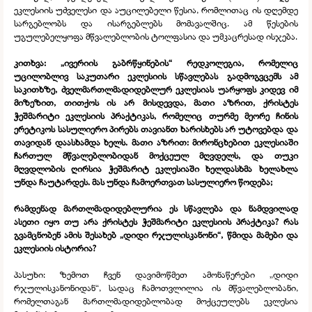
ეკლესიის უძველესი და აუცილებელი წესია, რომლითაც ის დღემდე
სარგებლობს და ისარგებლებს მომავალშიც. ამ წესების
უგულებელყოფა მწვალებლობის ტოლფასია და უმკაცრესად ისჯება.
კითხვა: „ივერიის გაბრწყინების“ რედკოლეგია, რომელიც
უცილობლივ საკუთარი ეკლესიის სწავლებას გადმოგვცემს ამ
საკითხზე, ძველმართლმადიდებლურ ეკლესიას უარყოფს კიდევ იმ
მიზეზით, თითქოს ის არ მისდევდა, მათი აზრით, ქრისტეს
ჭეშმარიტი ეკლესიის პრაქტიკას, რომელიც თურმე მეორე ჩინის
ერეტიკოს სასულიერო პირებს თავიანთ ხარისხებს არ უტოვებდა და
თავიდან დაასხამდა ხელს. მათი აზრით: მირონცხებით ეკლესიაში
ჩართულ მწვალებლობიდან მოქცეულ მღვდელს, და თუკი
მღვდლობის ღირსია ჭეშმარიტ ეკლესიაში ხელდასხმა ხელახლა
უნდა ჩაუტარდეს. მას უნდა ჩამოერთვათ სასულიერო წოდება;
რამდენად მართლმადიდებლურია ეს სწავლება და ნამდვილად
ასეთი იყო თუ არა ქრისტეს ჭეშმარიტი ეკლესიის პრაქტიკა? რას
გვამცნობენ ამის შესახებ „დიდი რჯულისკანონი“, წმიდა მამები და
ეკლესიის ისტორია?
პასუხი: ზემოთ ჩვენ დავიმოწმეთ ამონაწერები „დიდი
რჯულისკანონიდან“, სადაც ჩამოთვლილია ის მწვალებლობანი,
რომელთაგან მართლმადიდებლობად მოქცეულებს ეკლესია