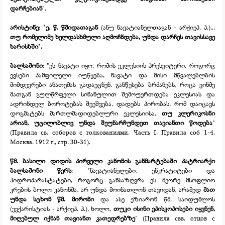
დარჩებიან
".
არისტინე
:
"ე. წ. წმიდათაგან
(ანუ ნავატიანელთაგან -
არქიეპ. პ.)...
თუ რომელიმე ხელდასხმული აღმოჩნდება, უნდა დარჩეს თავისსავე
ხარისხში".
ბალსამონი
: "ეს ნავატი იყო, რომის ეკლესიის პრესვიტერი. როგორც
ევსები პამფილელი იუწყება, ნავატი და მისი მწვალებლბის
მიმდევრები ანათემას გადაეცნენ. განწესება ბრძანებს, როცა ვინმე
მათგან გულწრფელი სინანულით შემოუერთდება ეკლესიას და
ადრინდელ ბოროტებას შეეშვება, დადებს პირობას, რომ დაიცავს
დოგმატებს მართლმადიდებლური ეკლესიისა,
თუ კლერიკოსნი
არიან, უცილობლივ უნდა შეუნარჩუნდეთ თავიანთი წოდება
"
(Правила св. соборов с толкованиями. Часть I. Правила соб 1-
4.
Москва. 1912 г., стр. 30-
31).
წმ. ბასილი დიდის პირველი კანონის განმარტებაში პატრიარქი
ბალსამონი წერს
: "ნავატიანელები, ენკრატიტები და
ჰიდროპარასტატები, როგორც განსაზღვრა ეს მეორე მსოფლიო
კრების ბოლო კანონმა, არ უნდა მოინათლონ თავიდან, არამედ
მათ
უნდა სცხონ წმ. მირონი
და ასე ეზიარონ წმ. საიდუმლოს
(ევქარისტიას -
არქიეპ. პ.), ხოლო,
თუკი ისინი ეპისკოპოსები იყვნენ,
მიღებულ იქნან თავიანთ კათედრებზე
" (Правила свв. отцов с