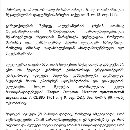
„სწორედ ეს გამოყოფა (მელეტისგან) გახდა ე.წ. ლუციფერიანელთა
მწვალებლობის დაფუძნების მიზეზი“ (იქვე. кн. 5, гл. 13, стр. 144).
განხეთქილების შემდეგ „ალექსანდრიის კრებამ, ათანასე
(ალექსანდრიელის) წინადადებით, მართლმადიდებელთა
შესარიგებლად ანტიოქიას წარაგზავნა დეპუტაცია, რომელთა
შორისაც იყო ფანატიკურად მკაცრი ლუციფერ სარდინელი,
რომელიც იმხანად გადასახლებიდან ახალდაბრუნებული იყო
ალექსანდრიაში.
ლუციფერმა თავისი ხასიათის სიფიცხით საქმე მთლად გააფუჭა: არ
ცნო რა მელეტი კანონიერ ეპისკოპოსად, ევსტათიანელებს
ეპისკოპოსად დაუყენა პავლინე. განხეთქილება გაგრძელდა.
პავლინეს მხარს უჭერდნენ ალექსანდრიისა და დასავლეთის
ეკლესიები, ხოლო მელეტის აღმოსავლეთის ყველა
მართლმადიდებელი“ (Евграф Смирнов. История христианской
церкви; изд. 7, СПБЮ 1901 г. § 9, стр. 241). მათ შორის წმ. იოანე
ოქროპირიც.
მელეტის იცავდა წმ. ბასილი დიდიც, რომელიც ამტკიცებდა, რომ
აღმოსავლეთში არიან მართლმადიდებელი ეპისკოპოსებიც და რომ
თვითონ და მელეტი ანტიოქიელიც არიან მართლმადიდებელნი; რომ