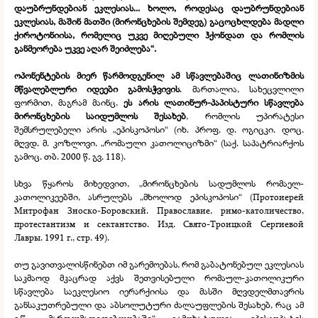
დაუბრუნდებიან ეკლესიას... ხოლო, როდესაც დაუბრუნდებიან
ეკლესიას, მაშინ მათში (მირონცხების შემდეგ) გაცოცხლდება მადლი
ქიროტონიისა, რომელიც უკვე მიღებული ჰქონდათ და რომლის
განმეორება უკვე აღარ შეიძლება“.
ოპონენტების მიერ წარმოდგენილ ამ სწავლებაშიც ლათინიზმის
მწვალებლური იდეები გამოსჭვივის
. მართალია, სახეცვლილი
ფორმით, მაგრამ მაინც,
ეს არის ლათინურ-
პაპისტური სწავლება
მირონცხების საიდუმლოს შესახებ
, რომლის უპირატესი
შემსრულებელი არის „ეპისკოპოსი“ (იხ. პროფ. დ. ოგიცკი. დოც.
მღვდ. მ. კოზლოვი. „რომაული კათოლიციზმი“ (საქ. საპატრიარქოს
გამოც. თბ. 2000 წ. გვ. 118).
სხვა წყაროს მიხედვით, „მირონცხების სადუმლოს რომაელ-
კათოლიკეებში, ასრულებს „მხოლოდ ეპისკოპოსი“ (Протоиерей
Митрофан Зноско-
Боровский. Православие, римо-
католичество,
протестантизм и сектантство. Изд. Свято-
Троицкой Сергиевой
Лавры. 1991 г., стр. 49).
თუ გავითვალისწინებთ იმ გარემოებას, რომ გაბატონებულ ეკლესიას
საკმაოდ მკაცრად აქვს შეთვისებული რომაულ-
კათოლიკური
სწავლება საეკლესიო იერარქიისა და მასში მღვდელმთავრის
განსაკუთრებული და აბსოლუტური ძალაუფლების შესახებ, რაც ამ