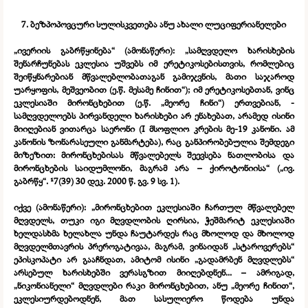
7. ბეზპოპოვცური სულისკვეთება ანუ ახალი ლუციფერიანელები
„ივერიის გაბრწყინება“ (ამონაწერი): „სამღვდელო ხარისხების
შენარჩუნებას ეკლესია უშვებს იმ ერეტიკოსებისთვის, რომლებიც
შეიწყნარებიან მწვალებლობათაგან გამიჯვნის, მათი საჯაროდ
უარყოფის, მეშვეობით (ე.წ. მესამე ჩინით“); იმ ერეტიკოსებთან, ვინც
ეკლესიაში მირონცხებით (ე.წ. „მეორე ჩინი“) ერთვებიან, -
სამღვდელოებს პირვანდელი ხარისხები არ ენახებათ, არამედ ისინი
მიიღებიან ვითარცა საერონი (I მსოფლიო კრების მე-
19 კანონი. ამ
კანონის ზონარასეული განმარტება), რაც განპირობებულია შემდეგი
მიზეზით: მირონცხებისას მწვალებელს შეევსება ნათლობისა და
მირონცხების საიდუმლონი, მაგრამ არა – ქიროტონიისა“ („ივ.
გაბრწყ“. ¹7(39) 30 დეკ. 2000 წ. გვ. 9 სვ. 1).
იქვე (ამონაწერი): „მირონცხებით ეკლესიაში ჩართულ მწვალებელ
მღვდელს, თუკი იგი მღვდლობის ღირსია, ჭეშმარიტ ეკლესიაში
ხელდასხმა ხელახლა უნდა ჩაუტარდეს რაც მხოლოდ და მხოლოდ
მღვდელმთავრის პრეროგატივაა, მაგრამ, ვინაიდან „სტაროვერებს“
ეპისკოპატი არ გააჩნდათ, ამიტომ ისინი „გადამრბენ მღვდლებს“
არსებულ ხარისხებში ვერასგზით მიიღებდნენ... – ამრიგად,
„ნიკონიანელი“ მღვდლები რაკი მირონცხებით, ანუ „მეორე ჩინით“,
ეკლესიურდებოდნენ, მათ სასულიერო წოდება უნდა