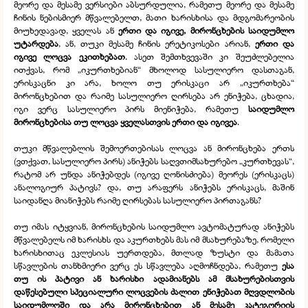
მეორე და მესამე ვერსიები აბსურდულია, რამეთუ მეორე და მესამე
ჩინის ნებისმიერ მწვალებელთ, მათი ხარისხისა და მდგომარეობის
მიუხედავად, ყველას ან
ერთი და იგივე, მირონცხების საიდუმლო
უტარდება
, ან, თუკი მესამე ჩინის ერეტიკოსები არიან,
ერთი და
იგივე ლოცვა ეკითხებათ
. ასეთ შემთხვევაში კი შეუძლებელია
ითქვას, რომ „იკურთხებიან“ მხოლოდ სასულიერო დასთაგან,
ერისკაცნი კი არა, ხოლო თუ ერისკაცი არ „იკურთხება“
მირონცხებით და რაიმე სასულიერო ღირსება არ ენიჭება, ცხადია,
იგი ვერც სასულიერო პირს მიენიჭება, რამეთუ
საიდუმლო
მირონცხებისა თუ ლოცვა ყველასთვის ერთი და იგივეა
.
თუკი მწვალებლის შემოერთებისას ლოცვა ან მირონცხება ერთს
(ვთქვათ, სასულიერო პირს) ანიჭებს საღვთიმსახურებო „კურთხევას“,
რატომ არ უნდა ანიჭებდეს (იგივე ღონისძიება) მეორეს (ერისკაცს)
ანალოგიურ პატივს? და, თუ არაფერს ანიჭებს ერისკაცს, მაშინ
საიდანღა მიანიჭებს რაიმე ღირსებას სასულიერო პირთაგანს?
თუ იმას იტყვიან, მირონცხების საიდუმლო ავტომატურად ანიჭებს
მწვალებელს იმ ხარისხს და აკურთხებს მას იმ მსახურებაზე, რომელი
ხარისხითაც ეკლესიას უერთდება, მთლად ზუსტი და მამათა
სწავლების თანხმიერი ვერც ეს სწავლება აღმოჩნდება, რამეთუ
ესა
თუ ის პატივი ან ხარისხი ადამიანებს ამ მსახურებისთვის
დაწესებული სპეციალური ლოცვების ძალით ენიჭებათ მღვდლობის
საიდუმლოში და არა მირონცხებით ან მესამე კატეგორიის