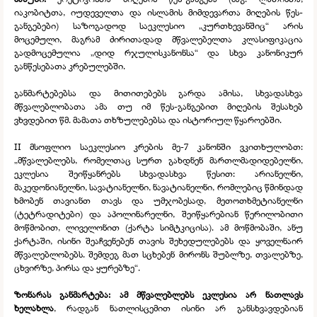
იაკობიტთა, იუდეველთა და ისლამის მიმდევართა მიღების წეს-
განგებები) საზოგადოდ საეკლესიო „კურთხევანშიც“ არის
მოცემული, მაგრამ ძირითადად მწვალებელთა კლასიფიკაცია
გადმოცემულია „დიდ რჯულისკანონსა“ და სხვა კანონიკურ
განწესებათა კრებულებში.
განმარტებებსა და მითითებებს გარდა ამისა, სხვადასხვა
მწვალებლობათა ამა თუ იმ წეს-
განგებით მიღების შესახებ
ვხვდებით წმ. მამათა თხზულებებსა და ისტორიულ წყაროებში.
II მსოფლიო საეკლესიო კრების მე-
7 კანონში ვკითხულობთ:
„მწვალებლებს, რომელთაც სურთ გახდნენ მართლმადიდებელნი,
ეკლესია შეიწყანრებს სხვადასხვა წესით: არიანელნი,
მაკედონიანელნი, სავატიანელნი, ნავატიანელნი, რომლებიც წმინდად
ხმობენ თავიანთ თავს და უმჯობესად, მეთოთხმეტიანელნი
(ტეტრადიტები) და აპოლინარელნი, შეიწყარებიან წერილობითი
მოწმობით, ლიველონით (ქარტა სიმტკიცისა). ამ მოწმობაში, ანუ
ქარტაში, ისინი შეაჩვენებენ თავის შეხედულებებს და ყოველნაირ
მწვალებლობებს. შემდეგ მათ სცხებენ მირონს შუბლზე, თვალებზე,
ცხვირზე, პირსა და ყურებზე“.
ზონარას განმარტება:
ამ მწვალებლებს ეკლესია არ ნათლავს
ხელახლა
, რადგან ნათლისცემით ისინი არ განსხვავდებიან