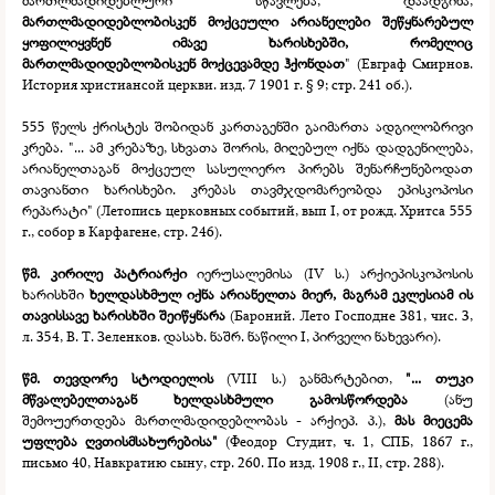
მართლმადიდებლური სწავლება, დაადგინა,
მართლმადიდებლობისკენ მოქცეული არიანელები შეწყნარებულ
ყოფილიყვნენ იმავე ხარისხებში, რომელიც
მართლმადიდებლობისკენ მოქცევამდე ჰქონდათ
" (Евграф Смирнов.
История христиансой церкви. изд. 7 1901 г. § 9; стр. 241 об.).
555 წელს ქრისტეს შობიდან კართაგენში გაიმართა ადგილობრივი
კრება. "... ამ კრებაზე, სხვათა შორის, მიღებულ იქნა დადგენილება,
არიანელთაგან მოქცეულ სასულიერო პირებს შენარჩუნებოდათ
თავიანთი ხარისხები. კრებას თავმჯდომარეობდა ეპისკოპოსი
რეპარატი" (Летопись церковных событий, вып I, от рожд. Хритса 555
г., собор в Карфагене, стр. 246).
წმ. კირილე პატრიარქი
იერუსალემისა (IV ს.) არქიეპისკოპოსის
ხარისხში
ხელდასხმულ იქნა არიანელთა მიერ, მაგრამ ეკლესიამ ის
თავისსავე ხარისხში შეიწყნარა
(Бароний. Лето Господне 381, чис. 3,
л. 354, В. Т. Зеленков. დასახ. ნაშრ. ნაწილი I, პირველი ნახევარი).
წმ. თევდორე სტოდიელის
(VIII ს.) განმარტებით,
"... თუკი
მწვალებელთაგან ხელდასხმული გამოსწორდება
(ანუ
შემოუერთდება მართლმადიდებლობას -
არქიეპ. პ.),
მას მიეცემა
უფლება ღვთისმსახურებისა"
(Феодор Студит, ч. 1, СПБ, 1867 г.,
письмо 40, Навкратию сыну, стр. 260. По изд. 1908 г., II, стр. 288).