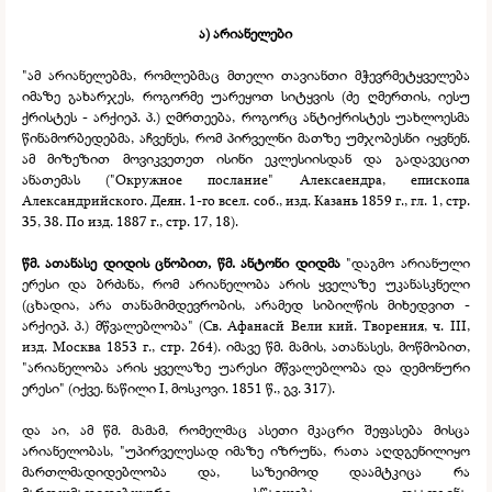
ა) არიანელები
"ამ არიანელებმა, რომლებმაც მთელი თავიანთი მჭევრმეტყველება
იმაზე გახარჯეს, როგორმე უარეყოთ სიტყვის (ძე ღმერთის, იესუ
ქრისტეს -
არქიეპ. პ.) ღმრთეება, როგორც ანტიქრისტეს უახლოესმა
წინამორბედებმა, აჩვენეს, რომ პირველნი მათზე უმჯობესნი იყვნენ.
ამ მიზეზით მოვიკვეთეთ ისინი ეკლესიისდან და გადავეცით
ანათემას ("Окружное послание" Алексаендра, епископа
Александрийского. Деян. 1-
го всел. соб., изд. Казань 1859 г., гл. 1, стр.
35, 38. По изд. 1887 г., стр. 17, 18).
წმ. ათანასე დიდის ცნობით, წმ. ანტონი დიდმა
"დაგმო არიანული
ერესი და ბრძანა, რომ არიანელობა არის ყველაზე უკანასკნელი
(ცხადია, არა თანამიმდევრობის, არამედ სიბილწის მიხედვით -
არქიეპ. პ.) მწვალებლობა" (Св. Афанасй Вели кий. Творения, ч. III,
изд. Москва 1853 г., стр. 264). იმავე წმ. მამის, ათანასეს, მოწმობით,
"არიანელობა არის ყველაზე უარესი მწვალებლობა და დემონური
ერესი" (იქვე. ნაწილი I, მოსკოვი. 1851 წ., გვ. 317).
და აი, ამ წმ. მამამ, რომელმაც ასეთი მკაცრი შეფასება მისცა
არიანელობას, "უპირველესად იმაზე იზრუნა, რათა აღდგენილიყო
მართლმადიდებლობა და, საზეიმოდ დაამტკიცა რა