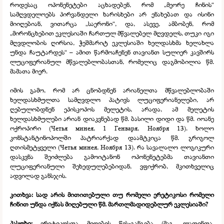
როდესაც ოპონენეტები აცხადებენ, რომ „მეორე ჩინის“
სამღვდელოებს პირვანდელი ხარისხები არ ენახებათ და ისინი
მიიღებიან, ვითარცა „საერონი“, და, ასევე, ამბობენ, რომ
„მირონცხებით ეკლესიაში ჩართულ მწვალებელ მღვდელს, თუკი იგი
მღვდლობის ღირსია, ჭეშმარიტ ეკლესიაში ხელდასხმა ხელახლა
უნდა ჩაუტარდეს“ – ამით წარმოაჩენენ თავიანთ სულიერ კავშირს
ლუციფერიანულ მწვალებლობასთან, რომელიც დაგმობილია წმ.
მამათა მიერ.
იმის გამო, რომ არ ცნობდნენ არიანელთა მწვალებლობაში
ხელდასხმულთა სამღვდლო პატივს ლუციფერიანელები, არ
ღებულობდნენ ეპისკოპოს მელეტის, არადა, ამ მელეტის
ხელდასხმულები არიან დიაკვნებად წმ. ბასილი დიდი და წმ. იოანე
ოქროპირი (Четья минея, 1 Генваря, Ноября 13). ხოლო
კონსტანტინოპოლში პატრიარქად დაამტკიცა წმ. გრიგოლ
ღთისმეტყველი (Четья минея, Ноября 13). რა სავალალო ლოგიკური
დასკვნა შეიძლება გამოიტანონ ოპონენეტებმა თავიანთი
ლუციფერიანული შეხედულებებიდან, ვფიქრობ, მკითხველიც
ადვილად განსჯის.
კითხვა: სად არის მითითებული თუ რომელი ერეტიკოსი რომელი
ჩინით უნდა იქნას მიღებული წმ. მართლმადიდებლურ ეკლესიაში?
პასუხი:
ერეტიკოსთა მიღების წეს-
განგება (მაგ. ლათინთა,