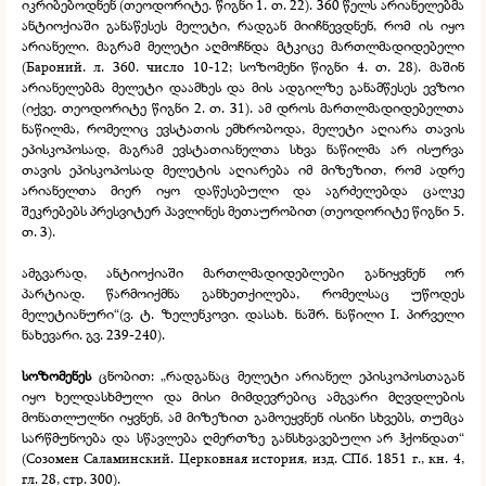
იკრიბებოდნენ (თეოდორიტე. წიგნი 1. თ. 22). 360 წელს არიანელებმა
ანტიოქიაში განაწესეს მელეტი, რადგან მიიჩნევდნენ, რომ ის იყო
არიანელი. მაგრამ მელეტი აღმოჩნდა მტკიცე მართლმადიდებელი
(Бароний. л. 360. число 10-
12; სოზომენი წიგნი 4. თ. 28). მაშინ
არიანელებმა მელეტი დაამხეს და მის ადგილზე განამწესეს ევზოი
(იქვე. თეოდორიტე წიგნი 2. თ. 31). ამ დროს მართლმადიდებელთა
ნაწილმა, რომელიც ევსტათის ემხრობოდა, მელეტი აღიარა თავის
ეპისკოპოსად, მაგრამ ევსტათიანელთა სხვა ნაწილმა არ ისურვა
თავის ეპისკოპოსად მელეტის აღიარება იმ მიზეზით, რომ ადრე
არიანელთა მიერ იყო დაწესებული და აგრძელებდა ცალკე
შეკრებებს პრესვიტერ პავლინეს მეთაურობით (თეოდორიტე წიგნი 5.
თ. 3).
ამგვარად, ანტიოქიაში მართლმადიდებლები განიყვნენ ორ
პარტიად. წარმოიქმნა განხეთქილება, რომელსაც უწოდეს
მელეტიანური“(ვ. ტ. ზელენკოვი. დასახ. ნაშრ. ნაწილი I. პირველი
ნახევარი. გვ. 239-
240).
სოზომენეს
ცნობით: „რადგანაც მელეტი არიანელ ეპისკოპოსთაგან
იყო ხელდასხმული და მისი მიმდევრებიც ამგვარი მღვდლების
მონათლულნი იყვნენ, ამ მიზეზით გამოეყვნენ ისინი სხვებს, თუმცა
სარწმუნოება და სწავლება ღმერთზე განსხვავებული არ ჰქონდათ“
(Созомен Саламинский. Церковная история, изд. СПб. 1851 г., кн. 4,
гл. 28, стр. 300).