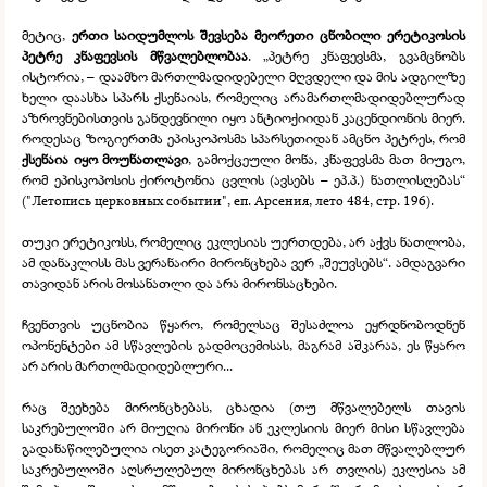
მეტიც,
ერთი საიდუმლოს შევსება მეორეთი ცნობილი ერეტიკოსის
პეტრე კნაფევსის მწვალებლობაა
. „პეტრე კნაფევსმა, გვამცნობს
ისტორია, – დაამხო მართლმადიდებელი მღვდელი და მის ადგილზე
ხელი დაასხა სპარს ქსენაიას, რომელიც არამართლმადიდებლურად
აზროვნებისთვის განდევნილი იყო ანტიოქიიდან კაცენდიონის მიერ.
როდესაც ზოგიერთმა ეპისკოპოსმა სპარსეთიდან ამცნო პეტრეს, რომ
ქსენაია იყო მოუნათლავი
, გამოქცეული მონა, კნაფევსმა მათ მიუგო,
რომ ეპისკოპოსის ქიროტონია ცვლის (ავსებს – ეპ.პ.) ნათლისღებას“
("Летопись церковных событии", еп. Арсения, лето 484, стр. 196).
თუკი ერეტიკოსს, რომელიც ეკლესიას უერთდება, არ აქვს ნათლობა,
ამ დანაკლისს მას ვერანაირი მირონცხება ვერ „შეუვსებს“. ამდაგვარი
თავიდან არის მოსანათლი და არა მირონსაცხები.
ჩვენთვის უცნობია წყარო, რომელსაც შესაძლოა ეყრდნობოდნენ
ოპონენტები ამ სწავლების გადმოცემისას, მაგრამ აშკარაა, ეს წყარო
არ არის მართლმადიდებლური...
რაც შეეხება მირონცხებას, ცხადია (თუ მწვალებელს თავის
საკრებულოში არ მიუღია მირონი ან ეკლესიის მიერ მისი სწავლება
გადანაწილებულია ისეთ კატეგორიაში, რომელიც მათ მწვალებლურ
საკრებულოში აღსრულებულ მირონცხებას არ თვლის) ეკლესია ამ