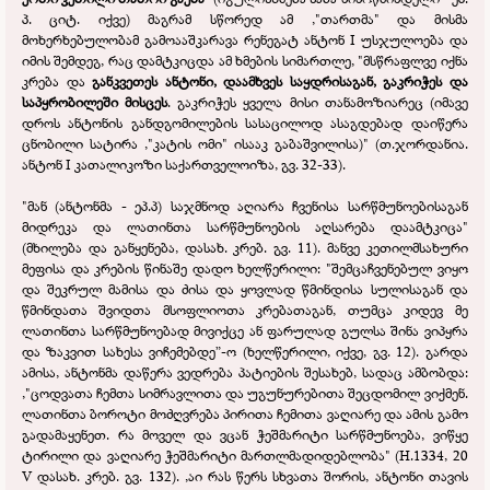
პ. ციტ. იქვე) მაგრამ სწორედ ამ ,"თართმა" და მისმა
მოხერხებულობამ გამოააშკარავა რენეგატ ანტონ I უსჯულოება და
იმის შემდეგ, რაც დამტკიცდა ამ ხმების სიმართლე, "მსწრაფლვე იქნა
კრება და
განკვეთეს ანტონი, დაამხვეს საყდრისაგან, გაკრიჭეს და
საპყრობილეში მისცეს
. გაკრიჭეს ყველა მისი თანამოზიარეც (იმავე
დროს ანტონის განდგომილების სასაცილოდ ასაგდებად დაიწერა
ცნობილი სატირა ,"კატის ომი" ისააკ გაბაშვილისა)" (თ.ჯორდანია.
ანტონ I კათალიკოზი საქართველოიზა, გვ. 32-
33).
"მან (ანტონმა -
ეპ.პ) საჯმნოდ აღიარა ჩვენისა სარწმუნოებისაგან
მიდრეკა და ლათინთა სარწმუნოების აღსარება დაამტკიცა"
(მხილება და განყენება, დასახ. კრებ. გვ. 11). მანვე კეთილმსახური
მეფისა და კრების წინაშე დადო ხელწერილი: "შემცაჩვენებულ ვიყო
და შეკრულ მამისა და ძისა და ყოვლად წმინდისა სულისაგან და
წმინდათა შვიდთა მსოფლიოთა კრებათაგან, თუმცა კიდევ მე
ლათინთა სარწმუნოებად მივიქცე ან ფარულად გულსა შინა ვიპყრა
და ზაკვით სახესა ვიჩემებდე”-
ო (ხელწერილი, იქვე, გვ. 12). გარდა
ამისა, ანტონმა დაწერა ვედრება პატიების შესახებ, სადაც ამბობდა:
,"ცოდვათა ჩემთა სიმრავლითა და უგუნურებითა შეცდომილ ვიქმენ.
ლათინთა ბოროტი მოძღვრება პირითა ჩემითა ვაღიარე და ამის გამო
გადამაყენეთ. რა მოველ და ვცან ჭეშმარიტი სარწმუნოება, ვიწყე
ტირილი და ვაღიარე ჭეშმარიტი მართლმადიდებლობა" (H.1334, 20
V დასახ. კრებ. გვ. 132). ,აი რას წერს სხვათა შორის, ანტონი თავის