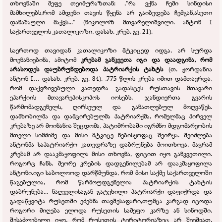
თხოვნაში მეფე თეიმურაზთან: ,"რა ვქნა ჩემი სინდისი
მამხილებს,რომ ამდენი თავის წყენა არ გაიბედება ჩემგან,ასეთი
დანაშაული მაქვს..." (ნიკოლოზ მთვარელიშვილი. ანტონ I
საქართველოს კათალიკოზი, დასახ. კრებ. გვ. 21).
საერთოდ თავიდან კათალიკოზი მტკიცედ იდგა, არ სურდა
მოენანიებინა, ამიტომ
კრებამ განკვეთა იგი და დაადგინა, რომ
არასოდეს დაუბრუნდებოდა პატრიარქის ტახტს
(თ. ჟორდანია
ანტონ I… დასახ. კრებ. გვ. 84). ,775 წლის კრება იმით დამთავრდა,
რომ დაქვრივებული კათედრა გადასცეს რუსთავის მთავარი
ეპარქიის მთავარეპისკოპოს იოსებს, ჯანდიერთა გვარის
წარმომადგენელს, ღირსეულ და განათლებულ მოღვაწეს.
დამხობილმა და დამცირებულმა პატრიარქმა, რომელმაც პირველ
კრებაზე არ მოინანია შეცდომა, პატიმრობაში იგრძნო მდგომარეობის
მთელი სიმძიმე და მისი მტკიცე ნებისყოფაც შეირყა. შეიძლება
ანტონმა საპატრიარქო კათედრაზე დაბრუნება მოითხოვა, მაგრამ
კრებამ არ დააკმაყოფილა მისი თხოვნა, ფიცით იყო განკვეთილი.
როგორც ჩანს, მეორე კრების დადგენილებამ არ დააკმაყოფილა
ანტონი.იგი საბოლოოდ დარწმუნდა, რომ მისი საქმე საქართველოში
წაგებულია, რომ წარმოუდგენელია პატრიარქის ტახტის
დაბრუნება... ნაღველისაგან გატეხილი პატრიარქი დაფიქრდა და
გადაწყვიტა რუსეთში ეძებნა თავშესაფარი,თუმცა კარგად იცოდა
როგორი მიღება ელოდა რუსეთის სამეფო კარზე ან სინოდში.
შესაძლებელი იყო, რომ რუსეთის ტერიტორიაზეც არ შეეშვათ.