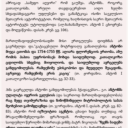
ამრიგად ,,სამეფო აღვირი” რომ გაუშვა, ანტონმა, როგორც
კათალიკოსმა, სრული თავდაჯერებით აიღო ხელში
სხვადასხვაგვარი უფლებები და განამტკიცა ისინი საეკლესიო
მეთაურის ავტოროტეტით, რომელიც ხალხისთვის საერო მეთაურის
ავტორიტეტს უტოლდებოდა (ალ.ხახანაშვილი. ანტონ I ცხოვრება
და მოღვაწეობა. დასახ. კრებ. გვ. 106).
მართლმადიდებლობისადმი მისი ერთგულება დიდხნას არ
გაგრძელდა და,"გატაცებული მოტრფიალე განათლებისა
ანტონი
მიეცა ცთომას და 1754-
1755 წწ. აღიარა ფლორენციის ერთობა, ანუ
რომის პაპთა უფროსობაეს მოხდა საიდუმლოდ. კათალიკოზი
ცდილობს სხვებიც მიიყოლიოს, და საიდუმლოდ ავრცელებს
განდგომილებას. რამდენიმე ეპისკოპოსი და მღვდელი შეაცდინა,
აგრეთვე რამდენიმე ერის კაციც
" (თ. ჟორდანია. ანტონ I
კათალიკოზი საქართველოისა, გვ. 32-
33).
,ხმა გავრცელდა ანტონი განდგომილებას ჰქადაგებსო... ე.ი.
ანტონმა
უღალატა ივერიის ეკლესიას
(და საერთოდ მართლმადიდებლობას)
რაც მეფე თეიმურაზისა და ნინოწმინდელი მიტროპოლიტის საბას
მეოხებით გამომჟღავნდა
(თ. ჯორდანია. ანტონ I, დასახ. კრებ. გვ. 82-
83). ანტონი რომ
იეზუიტთა აგენტია
, ცხადი ხდება თუნდაც იმ
მრავალმნიშვნელოვანი ფრაზიდან, რომლითაც იგი თავის
საიდუმლო წერილში მიმართავს ვინმე პატრ. ნიკოლას:
"ჩვენს ბადეში
ერთი კეთილი თათრი გაება"
(იგულისხმება საბა ნინოწმინდელი -
ეპ.