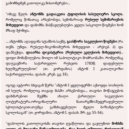
გამოჩნდნენ კათოლიკე მისიონერები...
"იმავე წელს
ანტონმა გადააკეთა ტფილისის სასულიერო სკოლა
,
რომელიც წინათაც არსებობდა, სემინარიად
რუსულ სემინარიების
მიხედვით
და დანიშნა მასწავლებლები. ყველა სასკოლო წიგნები ხომ
მზად ჰქონდა.
... ანტონმა აღადგინა სტამბის საქმე,
გაასწორა საეკლესიო წიგნები
(რა
თქმა უნდა, რუსულ-
ნიკონიანურის მიხედვით -
არქიეპ. პ) და
დაჰბეჭდა.
დააარსა დიკასტერია
(რუსული ეკლესიის მიხედვით)
...
დიდი მონაწილებოა მიიღო იმ საპოლიტიკო მოძრაობაში, რომელმაც
დაუკავშირა საქართველო რუსეთს 1783წ. დადებული
ხელშეკრულებით" (თ. ჟორდანია) ანტონ I კათალიკოზი
საქართველოისა. დასახ. კრებ. გვ. 33).
იგივე ავტორი სხვაგან წერს: "ანტონ I ყველაფერში აქსოვდა სიახლის
იმ სულს, რომელიც თავად მასში არსებობდა... თავისი მოწაფეების
დახმარებით შექმნა ახალი ქართული საეკლესიო
ლიტერატურა,ორიგინალური ნათარგმნი,შეფერადებული
სქოლასტიკით,თუმცა განსხავვებული ძველი ბიზანტიური
სკოლისაგან" (თ. ჟორდანია, ანტონ I. დასახ. შრ. გვ. 55-
56).
"დაბოლოს კათოლიკოსმა თავისი ღვაწლითა და გავლენით
მოხსნა
ყველა ის მთავარი წინააღმდეგობა, რაც ხელს უშლიდა რუსეთთან