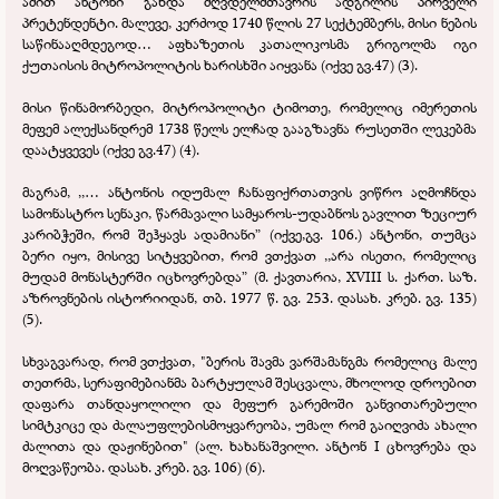
ამით ანტონი გახდა მღვდელმთავრის ადგილის პირველი
პრეტენდენტი. მალევე, კერძოდ 1740 წლის 27 სექტემბერს, მისი ნების
საწინააღმდეგოდ… აფხაზეთის კათალიკოსმა გრიგოლმა იგი
ქუთაისის მიტროპოლიტის ხარისხში აიყვანა (იქვე გვ.47) (3).
მისი წინამორბედი, მიტროპოლიტი ტიმოთე, რომელიც იმერეთის
მეფემ ალექსანდრემ 1738 წელს ელჩად გააგზავნა რუსეთში ლეკებმა
დაატყვევეს (იქვე გვ.47) (4).
მაგრამ, ,,… ანტონის იდუმალ ჩანაფიქრთათვის ვიწრო აღმოჩნდა
სამონასტრო სენაკი, წარმავალი სამყაროს-
უდაბნოს გავლით ზეციურ
კარიბჭეში, რომ შეჰყავს ადამიანი” (იქვე,გვ. 106.) ანტონი, თუმცა
ბერი იყო, მისივე სიტყვებით, რომ ვთქვათ ,,არა ისეთი, რომელიც
მუდამ მონასტერში იცხოვრებდა” (მ. ქავთარია, XVIII ს. ქართ. საზ.
აზროვნების ისტორიიდან, თბ. 1977 წ. გვ. 253. დასახ. კრებ. გვ. 135)
(5).
სხვაგვარად, რომ ვთქვათ, "ბერის შავმა ვარშამანგმა რომელიც მალე
თეთრმა, სერაფიმებიანმა ბარტყულამ შესცვალა, მხოლოდ დროებით
დაფარა თანდაყოლილი და მეფურ გარემოში განვითარებული
სიმტკიცე და ძალაუფლებისმოყვარეობა, უმალ რომ გაიღვიძა ახალი
ძალითა და დაჟინებით" (ალ. ხახანაშვილი. ანტონ I ცხოვრება და
მოღვაწეობა. დასახ. კრებ. გვ. 106) (6).