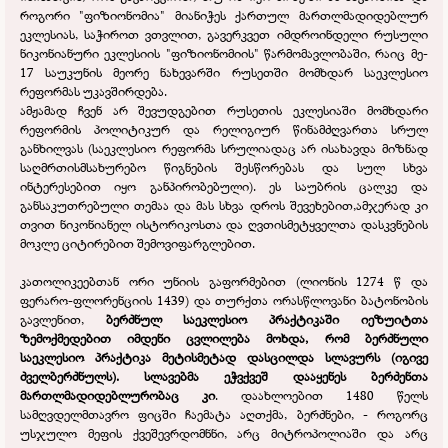
როგორი "ფიზიონომია" მიანიჭეს ქართულ მართლმადიდებლურ
ეკლესიას, საჭიროთ ვთვლით, გავერკვეთ იმდროინდელი რუსული
ნიკონიანური ეკლესიის "ფიზიონომიის" წარმომავლობაში, რაიც მე-
17 საუკუნის მეორე ნახევარში რუსეთში მომხდარ საეკლესიო
რეფორმას უკავშირდება.
ამჟამად ჩვენ არ შევუდგებით რუსეთის ეკლესიაში მომხდარი
რეფორმის პოლიტიკურ და რელიგიურ წინამძღვართა სრულ
განხილვას (საეკლესიო რეფორმა სრულიადაც არ ისახავდა მიზნად
საღმრთისმსახურებო წიგნების შესწორებას და სულ სხვა
ინტერესებით იყო განპირობებული). ეს საუბრის ცალკე და
განსაკუთრებული თემაა და მას სხვა დროს შევეხებით,ამჯერად კი
თვით ნიკონიანელ ისტორიკოსთა და ღვთისმეტყველთა დასკვნების
მოკლე ციტირებით შემოვიფარგლებით.
კათოლიკეებთან ორი უნიის გაფორმებით (ლიონის 1274 წ და
ფერარო-
ფლორენციის 1439) და თურქთა ორასწლოვანი ბატონობის
გავლენით,
ბერძნულ საეკლესიო პრაქტიკაში იეზუიტთა
ზემოქმედებით იმდენი ცვლილება მოხდა, რომ ბერძნული
საეკლესიო პრაქტიკა მეტისმეტად დასცილდა სლავურს (იგივე
ძველბერძნულს). სლავებმა ეჭვქვეშ დააყენეს ბერძენთა
მართლმადიდებლურობაც კი
. დაახლოებით 1480 წელს
სამღვდელმთავრო ფიცში ჩაემატა აღთქმა, ბერძნები, -
როგორც
უსჯულო მეფის ქვეშევრდომნნი, არც მიტროპოლიაში და არც