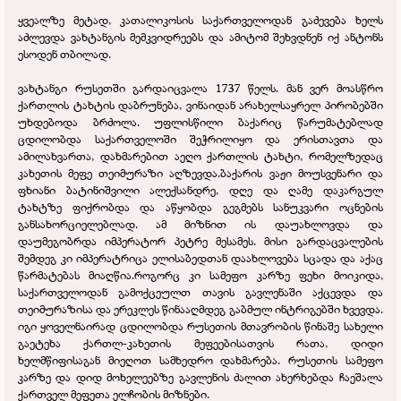
ყვეალზე მეტად, კათალიკოსის საქართველოდან გაძევება ხელს
აძლევდა ვახტანგის მემკვიდრეებს და ამიტომ შეხვდნენ იქ ანტონს
ესოდენ თბილად.
ვახტანგი რუსეთში გარდაიცვალა 1737 წელს. მან ვერ მოასწრო
ქართლის ტახტის დაბრუნება, ვინაიდან არახელსაყრელ პირობებში
უხდებოდა ბრძოლა. უფლისწილი ბაქარიც წარუმატებლად
ცდილობდა საქართველოში შეჭრილიყო და ერისთავთა და
ამილახვართა, დახმარებით აეღო ქართლის ტახტი, რომელზედაც
კახეთის მეფე თეიმურაზი აღზევდა.ბაქარის ვაჟი მოუსვენარი და
ფხიანი ბატინიშვილი ალექსანდრე, დღე და ღამე დაკარგულ
ტახტზე ფიქრობდა და აწყობდა გეგმებს სანუკვარი ოცნების
განსახორციელებლად. ამ მიზნით ის დაუახლოვდა და
დაუმეგობრდა იმპერატორ პეტრე მესამეს. მისი გარდაცვალების
შემდეგ კი იმპერატრიცა ელისაბედთან დაახლოვება სცადა და აქაც
წარმატებას მიაღწია.როგორც კი სამეფო კარზე ფეხი მოიკიდა,
საქართველოდან გამოქცეულთ თავის გავლენაში აქცევდა და
თეიმურაზისა და ერეკლეს წინააღმდეგ გაბმულ ინტრიგებში ხვევდა.
იგი ყოველნაირად ცდილობდა რუსეთის მთავრობის წინაშე სახელი
გაეტეხა ქართლ-
კახეთის მეფეებისათვის რათა, დიდი
ხელმწიფისაგან მიეღოთ სამხედრო დახმარება. რუსეთის სამეფო
კარზე და დიდ მოხელეებზე გავლენის ძალით ახერხებდა ჩაეშალა
ქართველ მეფეთა ელჩობის მიზნები.