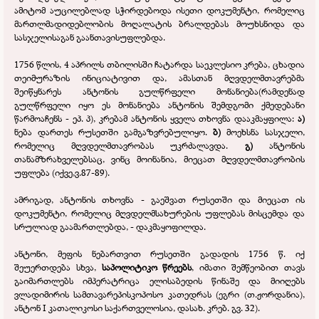
ამიტომ აუცილებლად სჭირდებოდა ისეთი დოკუმენტი, რომელიც
მართლმადიდებლობის მოღალატის ბრალდებას მოუხსნიდა და
სასჯელისაგან გაანთავისუფლებდა.
1756 წლის, 4 აპრილს თბილისში ჩატარდა საეკლესიო კრება, ცხადია
თეიმურაზის ინიციატივით და, ამასთან მღვდელმთავრებმა
შეიწყნარეს ანტონის გულწრფელი მონანიება(რამდენად
გულწრფელი იყო ეს მონანიება ანტონის შემდგომი ქმედებანი
წარმოაჩენს -
ეპ. პ), კრებამ ანტონის ყველა თხოვნა დააკმაყფილა:
ა)
ნება დართეს რუსეთში გამგაზვრებულიყო.
ბ)
მოეხსნა სასჯელი,
რომელიც მღვდელმთავრობას უკრძალავდა.
გ)
ანტონის
თანამზრახველებსაც, ვინც მოინანია, მიეცათ მღვდელმთავრობის
უფლება (იქვე,ვ.87-
89).
ამრიგად, ანტონის თხოვნა -
გაეშვათ რუსეთში და მიეცათ ის
დოკუმენტი, რომელიც მღვდელმსახურების უფლებას მისცემდა და
სრულიად გაამართლებდა, -
დაკმაყოფილდა.
ანტონი, მეფის ნებართვით რუსეთში გადადის 1756 წ. იქ
შეუერთდება სხვა,
საპოლიტიკო წრეებს
, იმათი შემწეობით თავს
გაიმართლებს იმპერატრიცა ელისაბედის წინაშე და მიიღებს
ვლადიმირის სამთავარეპისკოპოსო კათედრას (ეგრი (თ.ჟორდანია),
ანტონ I კათალიკოსი საქართველოსია, დასახ. კრებ. გვ. 32).