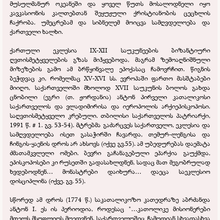
მუსულმანურ ოკეანეში და ყოველ წუთს მოსალოდნელი იყო
კავკასიონის კალთებთან შეყუჟული ქრისტიანობის ცეცხლის
ჩაქრობა. უმეცრებამ და სიბნელემ მოიცვა სამღვდელოება და
ქართველი ხალხი.
ქართული ეკლესია IX-
XII საუკუნეების ბიზანტიური
ღვთისმეტყველების გზას მიჰყვებოდა, მაგრამ ზემოაღნიშნული
მიზეზების გამო ამ ბრწყინვალე ეპოქასაც ჩამოვრჩით. წიგნის
ბეჭდვაც კი, რომელმაც XV-
XVI სს. ევროპაში ფართო მასშტაბები
მიიღო, საქართველოში მხოლოდ XVII საუკუნის ბოლოს გახდა
ცნობილი (ეგრი (თ. ჟორდანია) ანტონ პირველი კათალიკოსი
საქართველოს და ვლადიმირისა და იეროპოლის არქიეპისკოპოსი.
საღვთისმეტყველო კრებული. თბილისი საქართველოს პატრიარქი,
1991 წ. # 1. გვ. 53-
54). მტრებმა გაძარცვეს საქართველო, ეკლესია და
სამღვდელოება ისეთ გასაჭირში ჩავარდა, თემურ-
ლენგისა და
ჩინგის-
ყაენის დროს არ ახსოვს (იქვე გვ.55). ამ უბედურებას დაემატა
ძმათამკვლელი ომები. ბევრი გაჩანაგებული ეპარქია გაუქმდა,
ეპისკოპოსები კი რუსეთში გადასახლდნენ, სადაც მათ მეგობრულად
ხვდებოდნენ… მონასტრები დაიხურა… დაეცა საეკლესიო
დისციპლინა (იქვე. გვ. 55).
სწორედ ამ დროს (1774 წ.) საკათალიკოზო კათედრაზე აბრძანდა
ანტონ I. ეს ის პერიოდია, როდესაც "…კათოლიკე მისიონერები
მთელს მსოფლიოს მოედვნენ, საქართველოშიც ჩამოდიან სხვადასხვა