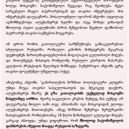
კახეთის მეფეებზე განაწყენებული ავტორიტეტული პიროვნების
ხილვა მოსკოვში. ბატონიშვილი შეეცადა რაც შეიძლება მეტი
სარგებელი მიეღო პატრიარქისგან და თავისი ინტერესები, მის
ინტერესებს დაუკავშირა. მოსალოდნელი იყო,რომ ანტონი ადვილად
აღმოჩნდებოდა ალექსანდრეს ხელში და ასეც მოხდა ვინაიდან
მხოლოდ ასეთი გავლენიანი პირის მეშვეობით შეეძლო დამხობილ
პატრიარქს თავისი საქმეების მოგვარება.
იმ დროს რომის კათოლიკური სარწმუნოება განსაკუთრებით
სძულდათ რუსეთში, რომაული კანონის მიმდევრებს მკაცრად
დევნიდნენ, მართლმადიდებლობის მოღალატის გულთბილი მიღება
და მითუმეტეს მისთვის რომელიმე რუსული ეპარქიის ჩაბარება
ეკლესიის პრესტიჟის შელახვას ნიშნავდა. ბუნებრივია ანტონს ვერც
თავისი დოკუმენტი უშველიდა (იქვე).
ამიტომაც ანტონს, "გამართლების მიზნით პოლიტიკური ელფერი
უნდა მიეცა თავისი სასჯელისათვის და მტკიცედ დაეჭირა
ალექსანდრეს მხარე.
ეს გზა კათალიკოსმა უეჭველად მოსკოვში
ჩასვლამდე აირჩია
. მეორე საეკლესიო კრების შემდეგ მას უქმედ არ
დაუკარგასვ მთელი სამი თვე. ამასობაში იგი მოსკოვიდან ელოდა
ალექსანდრეს მითითებებს. ამავე მიზნით შეჩერდა ჩერქეზეთში
ნათესავებთან, რომლებთანაც 18 წლის წინანდელი გულცივი მიღება
კარგად ახსოვდა, უნდა ვიფიქროთ, რომ
მხოლოდ ბატონიშვილის
დახმარების იმედით მიადგა რუსეთის საზღვარს.