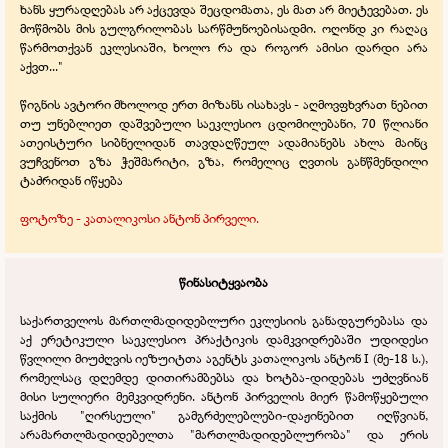
ხანს ყურადღებას არ აქცევდა შეცდომათა, ეს მათ არ მიეტევებათ. ეს
მოწმობს მის გულგრილობას სარწმუნოებისადმი. ოღონდ კი რაღაც
წარმოთქვან ეკლესიაში, ხოლო რა და როგორ ამისი დარდი არა
აქვთ..."
წიგნის ავტორი მხოლოდ ერთ მიზანს ისახავს -
აღმოვფხვრათ ნებით
თუ უნებლიეთ დაშვებული საეკლესიო ცდომილებანი, 70 წლიანი
ათეისტური სიბნელიდან თავდაღწეულ ადამიანებს ახლა მაინც
ვუჩვენოთ გზა ჭეშმარიტი, გზა, რომელიც ღვთის განწმენდილი
ტაძრიდან იწყება
ფოტოზე -
კათალიკოსი ანტონ პირველი.
წინასიტყვაობა
საქართველოს მართლმადიდებლური ეკლესიის განადგურებასა და
აქ ერეტიკული საეკლესიო პრაქტიკის დამკვიდრებაში უდიდესი
წვლილი მიუძღვის იეზუიტთა აგენტს კათალიკოს ანტონ I (მე-
18 ს.),
რომელსაც დღემდე დითირამბებსა და ხოტბა-
დიდებას უძღვნიან
მისი სულიერი მემკვიდრენი. ანტონ პირველის მიერ წამოწყებული
საქმის "ღირსეული" გამგრძელებლები-
დაჟინებით იღწვიან,
არამართლმადიდებელთა "მართლმადიდებლურობა" და ერის