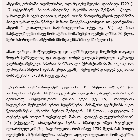
ანტონი, ერობაში თეიმურაზი, იყო ძე იესე მეფისა. დაიბადა 1729 წ.
17 ოქტომბერს. პატარაობიდანვე ანტონმა თავი შესწირა სწავლა-
განათლებას. ჯერ დავით გარეჯის იოანე ნათლიმცემლის უდაბნოში
მიიღო განათლება წმინდა მამათა წიგნების კითხვით (თ. ჯორდანია.
ანტონ I კათალიკოსი საქართველოისა. იქვე. გვ. 31). ,აქ მისი
მასწავლებლები ამავე მონასტრის მონაზვნები იყვნენ: კოზმა, 70 წლის
ბერი სპირიდონი, ანტონის წმინდა ემბაზში განბანელი (1).
ამათ გარდა, მასწავლებლად და აღმზრდელად მიუჩინეს თავადი
ნოდარ ხერხეულიძე და თავადი იოსებ ფალავანდიშვილი, აგრეთვე
გაქრსიტიანებული სპარსი მირზა-
ალი (ქრისტიანობაში ილია) (თ.
ჯორდანია ანტონ I. დასახ. კრებ. გვ.38). ,,მერე ბერად შედგა გელათის
მონასტერში” 1738 წ. (იქვე გვ. 31).
"გაენათის მიტროპოლიტმა ექვთიმემ მას ანტონი უწოდა" (თ.
ჯორდანია. ანტონ I საქართველოს კათალიკოსი და ვლადიმირის და
იეროპოლ. არქიეპისკოპოს. დასახ. კრებ. გვ. 46). "თბილისის
საეკლესიო მუზეუმის ერთი ხელნაწერის მინაწერი გვამცნობს ასეთ
წვრილმანებს: ,,ანტონი ბერად შემდგარა 18 წლისა, აღკვეცილა 2
თებერვალს, ხოლო 3 თებერვალს, შაბათს, დიაკვნად უკურთხებიათ"
(2) (იქვე.გვ.47). ახალგაზრდა ბერმა… სწარფად იწყო ზეაღსვლა
იერარქიულ კიბეზე. სავარაუდოა, რომ იმავე 1739 წელს მან მიიღო
იღუმენის ან წინამძღვრის საპატიო ადგილი გელათის მონასტერში.