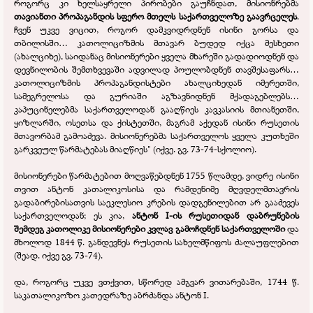
როგორც კი ხელსაყრელი პირობები გაუჩნდათ, მისიონრებმა
თავიანთი პროპაგანდის სფერო მთელს საქართველოზე გაავრცელეს
.
ჩვენ უკვე ვიცით, როგორ დამკვიდრდნენ ისინი გორსა და
თბილისში… კათოლიციზმის მთავარ ბუდედ იქცა მესხეთი
(ახალციხე), საიდანაც მისიონერები ყველა მხარეში გადადიოდნენ და
დევნილობის შემთხვევაში ადვილად პოულობდნენ თავშესაფარს…
კათოლიციზმის პროპაგანდისტები ახალციხედან იმერეთში,
სამეგრელოსა და გურიაში აგზავნიდნენ მქადაგებლებს…
კაპუცინელებმა საქართველოდან გააღწიეს კავკასიის მთიანეთში,
ყიზლარში, ოსეთსა და ქისტეთში, მაგრამ აქედან ისინი რუსეთის
მთავორბამ გამოაძევა. მისიონერებმა საქართველოს ყველა კუთხეში
გარკვეულ წარმატებას მიაღწიეს" (იქვე. გვ. 73-
74-
სქოლიო).
მისიონერები წარმატებით მოღვაწებდნენ 1755 წლამდე, ვიდრე ისინი
თვით ანტონ კათალიკოსისა და რამდენიმე მღვდელმთავრის
გადაბირებისათვის საეკლესიო კრების დადგენილებით არ გააძევეს
საქართველოდან; ეს კია,
ანტონ I-
ის რუსეთიდან დაბრუნების
შემდეგ კათოლიკე მისიონერები კვლავ გამოჩდნენ საქართველოში
და
მხოლოდ 1844 წ. განდევნეს რუსეთის სახელმწიფოს ძალაუფლებით
(შეად. იქვე გვ. 73-
74).
და, როგორც უკვე ვთქვით, სწორედ ამგვარ ვითარებაში, 1744 წ.
საკათალიკოზო კათედრაზე აბრძანდა ანტონ I.