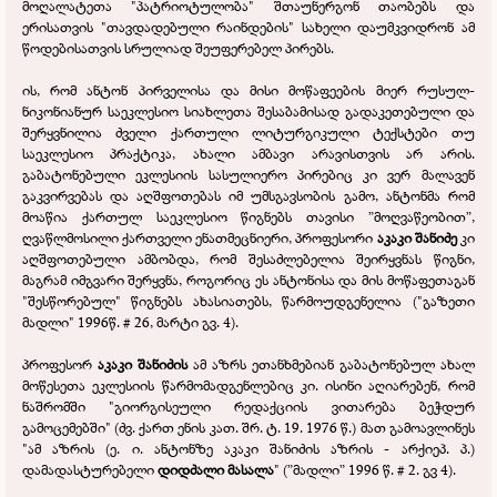
მოღალატეთა "პატრიოტულობა" შთაუნერგონ თაობებს და
ერისათვის "თავდადებული რაინდების" სახელი დაუმკვიდრონ ამ
წოდებისათვის სრულიად შეუფერებელ პირებს.
ის, რომ ანტონ პირველისა და მისი მოწაფეების მიერ რუსულ-
ნიკონიანურ საეკლესიო სიახლეთა შესაბამისად გადაკეთებული და
შერყვნილია ძველი ქართული ლიტურგიკული ტექსტები თუ
საეკლესიო პრაქტიკა, ახალი ამბავი არავისთვის არ არის.
გაბატონებული ეკლესიის სასულიერო პირებიც კი ვერ მალავენ
გაკვირვებას და აღშფოთებას იმ უმსგავსობის გამო, ანტონმა რომ
მოაწია ქართულ საეკლესიო წიგნებს თავისი ”მოღვაწეობით”,
ღვაწლმოსილი ქართველი ენათმეცნიერი, პროფესორი
აკაკი შანიძე
კი
აღშფოთებული ამბობდა, რომ შესაძლებელია შეირყვნას წიგნი,
მაგრამ იმგვარი შერყვნა, როგორიც ეს ანტონისა და მის მოწაფეთაგან
"შესწორებულ" წიგნებს ახასიათებს, წარმოუდგენელია ("გაზეთი
მადლი" 1996წ. # 26, მარტი გვ. 4).
პროფესორ
აკაკი შანიძის
ამ აზრს ეთანხმებიან გაბატონებულ ახალ
მოწესეთა ეკლესიის წარმომადგენლებიც კი. ისინი აღიარებენ, რომ
ნაშრომში "გიორგისეული რედაქციის ვითარება ბეჭდურ
გამოცემებში" (ძვ. ქართ ენის კათ. შრ. ტ. 19. 1976 წ.) მათ გამოავლინეს
"ამ აზრის (ე. ი. ანტონზე აკაკი შანიძის აზრის -
არქიეპ. პ.)
დამადასტურებელი
დიდძალი მასალა
" (”მადლი” 1996 წ. # 2. გვ 4).