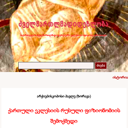
საქართველოს ძველმართლმადიდებლური ეკლესიის ოფიციალური საიტი
ძიება
ისტორია
არქიეპისკოპოსი პავლე (ხორავა)
ქართული ეკლესიის რუსული ფიზიონომიის
შემოქმედი