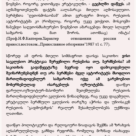
წიგნები, როგორც ვითომცდა ერეტიკულნი, -
ცეცხლში დაწვეს
. ამ
აღმაშფოთებელმა ფაქტმა აალაპარაკა მთელი აღმოსავლეთი.
ბერძენთა "ღვთისმოსაობამ" ამით ვერაფერი მოიგო, რუსეთის
ავტორიტეტმა კი (რომელიც, როგორც უკვე ვთქვით, მოსკოვში
ნაბეჭდი საღვთისმსახურებო წიგნებით ამარაგებდა მთელ სლავურ
სამყაროს და მათ შორის, ათონსაც) იმატა!
(Проф.Н.Ф.Каптерев.Характер отношении россии с
правосл.востоком.,,Православное обозрение”1987 т1 с. 77).
სწორედ ამ დროს მთელი სიმძაფრით დაისვა საკითხი:
ვისი
საეკლესიო პრაქტიკაა შერყვნილი: რუსებისა თუ, ბერძნებისა? ამ
საკითხის გადაწყვეტაზე ბევრად იყო დამოკიდებული
შეინარჩუნებდნენ თუ არა ბერძნები ძველ ავტორიტეტს მსოფლიო
მართლმადიდებლურ სამყაროში; იქვე ამ გარემოებით
მოხერხებულად ისარგებლეს იეზუიტებმა
. დაიწყო
ფარული,იეზუიტურ-
მასონური შეთქმულება რუსეთის
მართლმადიდებლური ეკლესიის წინააღმდეგ, რაც უკვე დაცემული,
ერეტიკული ბერძნული ეკლესიის თარგზე აჭრისა და უნიისაკენ
რუსეთის "გადმოქაჩვის" რეალურ შესაძლებლობებს უქმნიდა
ლათინთ.
დაიწყო პოლიტიკური და რელიგიური ნიადაგის შექმნა ამ ზრახვის
აღსასრულებლად. გაჩნდა რეფორმა, რომელიც მიზნად ისახავდა