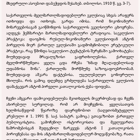
მხედრული ასოებით დაბეჭვდის შესახებ. თბილისი, 1910 წ. გვ. 3-
7).
საქართველოს ძველმართლმადიდებლური ეკლესიაც სხვას არაფერს
ითხოვდა და ითხოვს, გარდა იმისა, რომ ნიკონიანური
მინარევებისაგან გაიწმინდოს საქართველოს ეკელსიური ცხოვრება,
აღდგეს ჭეშმარიტი მართლმადიდებლური ტრადიცია, საეკლესიო
პრაქტიკა; დაიგმოს რუსულ-
ნიკონიანური ეკლესიიდან ანტონ
პირველის მიერ ქართულ ეკლესიაში გადმომყნობილი ერეტიკული
პრაქტიკა, რაც წმინდა საეკლესიო ტექსტების შერყნაში გამოიხატება;
მიუხედავად მრავალგზისი გაფრთხილებისა, ქართველ
ძველმორწმუნეთა ყველა ცდა რჩება "ხმად მღაღადებლისად
უდაბნოსა შინა". ქართულმა მორწმუნე საზოგადოებრიობამ,
მიუხედავად აშკარა ფაქტებისა, უგულებელყო გონივრული
მხილება, რის გამოც დღემდე გრძელდება საქართველოს ეკლესიის
დამაქცევარ ანტონ პირველი კათალიკოსის ქება-
დიდება.
ჩვენი ამგვარი დამოკიდებულება მკითხველს მიკერძოებად და ჩვენს
ახირებულ სურვილად, რომ არ მოეჩვენოს, ყველასათვის
ხელმისაწვდომ წყაროზე დაყრდნობით (საღვთისმეტყველო
კრებული # 1, 1991 წ. საქ. საპატრ. გამოც.) გთავაზობთ ქართველ
პუბლიცისტთა, გამოჩენილ ისტორიკოსთა და მკვლევართა
ნაშრომებისგან შედგენილ ნარკვევს ანტონ I კათალიკოსის
პიროვნებასა და მის ანტიმართლმადიდებლურ მოღვაწეობაზე, რათა
თავად განსაჯოთ, ვინ იყო ანტონ პირველი: