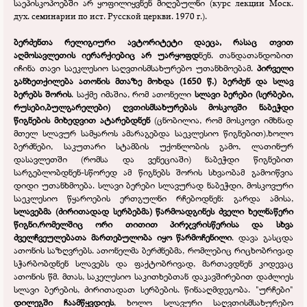
საეპისკოპოებში არ ყოფილიყვნენ მიღებულნი (курс лекции Моск.
дух. семинарии по ист. Русской церкви. 1970 г.).
ბერძენთა რელიგიური ავტორიტეტი დაეცა, რასაც თვით
აღმოსავლეთის იერარქიებიც არ უარყოფდ
ნენ. თანდათანდობით
იჩინა თავი საეკლესიო საღვთისმსახურებო უთანხმოებამ.
პირველი
განხეთქილება ათონის მთაზე მოხდა (1650 წ.) ბერძენ და სლავ
ბერებს შორის
. საქმე იმაშია, რომ ათონელი
სლავი ბერები (სერბები,
რუსები,ბულგარელები) ღვთისმსახურებას მოსკოვში ნაბეჭდი
წიგნების მიხედვით ატარებდნენ
(ცნობილია, რომ მოსკოვი იმხნად
მთელ სლავურ სამყაროს ამარაგებდა საეკლესიო წიგნებით),ხოლო
ბერძნები, საკუთარი სტამბის უქონლობის გამო, ლათინურ
დასავლეთში (რომსა და ვენეციაში) ნაბეჭდი წიგნებით
სარგებლობდნენ-
სწორედ ამ წიგნებს შორის სხვაობამ გამოიწვია
დიდი უთანხმოება. სლავი ბერები სლავურად ნაბეჭდი, მოსკოვური
საეკლესიო წყაროების ერთგულნი რჩებოდნენ: გარდა ამისა,
სლავებმა (ძირითადად სერბებმა) წარმოადგინეს ძველი ხელნაწერი
წიგნი,რომელშიც ორი თითით პირჯვრისწერისა და სხვა
ძველჩვეულებათა მართებულობა იყო წარმოჩენილი
. დავა გასცდა
ათონის საზღვრებს. ათონელმა ბერძნებმა, რომლებიც რიცხობრივად
სჭარბობდნენ სლავებს და ფაქტობრივად, მართავდნენ კიდევაც
ათონის წმ. მთას, საკელესიო საკითხებთან დაკავშირებით დაძლიეს
სლავი ბერების, ძირითადათ სერბების. წინააღმდეგობა. "ურჩები"
დილეგში ჩაამწყვდიეს
, ხოლო სლავური საღვთისმსახურებო