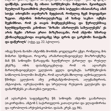
დამწამეს, ვითომც მე იმათი სარწმუნოება მიმეღოსო. მკითხველს
შეუძლიან შეათანხმოს ეხლანდელი ამის სიტყვები იმასთან,რაც ამან
სთქვა თხოვნაში თეიმურაზ მეფესთან, რომელიც ჩვენ მოვიყვანეთ
ზევით. ანტონის მიმართულებაზეც ამ ხანად საკმაო იქნება
შევნიშნოთ, რომ ეს თავის მოქმედებებშიაც და წერილებშიაც
ხელმძღვანელობს კანონით: "მიზანი ამართლებს საშუალებებს" ეს
არის ჩვენი აზრით ერთი მიზეზთაგანი, რომ ანტონი ხშირად
ეწინააღმდეგებოდა თავისგანვე სხვა დროს და გარემოში ნათქვამს
და დაწერილს
" (იქვე, გვ. 22, სქოლიო).
იმავე წლის მაისში ანტონმა მოიხსნა ყოველგვარი ეჭვი, რომელიც მის
მიმართ ჰქონდათ, როგორც არამართლმადიდებელ მოაზროვნეზე.
მან წმ. სინოდში წარადგინა ხელწერილი ქართულ და რუსულ
ენებზე, იმის დასამტკიცებლად, რომ ის აღიარებს
მართლმადიდებელი ეკლესიის ყველა დოგმატს. სარწმუნოების
სიმბოლოს ბოლოში მიაწერა, რომ აღიარებს მხოლოდ აღმოსავლეთის
წმინდა ეკლესიის ანუ კონსტანტინოპოლის, ალექსანდრიის,
ანტიოქიის, იერუსალიმის და სრულიად რუსეთის ეკლესიებს და
დანარჩენებს კი ანათემას უთვლის...
ამ აღსარების საფუძველზე წმ. სინოდმა ანტონი გაამართლა
(თ.ჟორდანია. ანტონ I, საქართველოს კათალიკოსი და ვლადიმირისა
და იეროპოლის არქიეპისკოპოსი. დასახ. კრებ. გვ. 96).