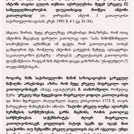
ანტონს თავისი გულის თქმათა აღსრულებისა. მეფემ (ერეკლე II)
სამღვდელმთავროების დაუკითხავად მოიწვია ანტონი
კათალიკოსად
" (თ. ჟორდანია ანტონ I კათალიკოსი
საქართველოსი,დასახ. კრებ. 1991 წ. # 1 გვ. 32-
33).
სხვათა შორის, მეფე ერეკლეზეც არსებობდა მოსაზრება, რომ ისიც
ანტონის მსგავსად ფარული კათოლიკე იყო. "საბა ნინოწმინდელი
სიამოვნებით აღნიშნავს იმ ფაქტს, რომ კათოლიკოსს (იოსებ
ჯანდიერის ძეს, რომელიც ანტონის გაძევების შემდეგ აღსაყდრდა
საკათალიკოზო ტახტზე -
არქიეპ.პ) ...ერეკლესათვის კათოლიკობა
დაუწამებიაო, რადგან მან ანტონის დაცვა განიზრახა უსაფუძვლო (?)
თავდასხმებისგან...
როგორც ჩანს საქართველოში მაშინ საზოგადოების გარკვეულ
ნაწილში არსებობდა აზრი, რომ მეფე ერეკლე მიდრეკილი იყო
კათოლიკობისკენ
. ამასვე ადასტურებს
მ. თამარაშვილი
, რომელიც
წერს: "
ერეკლე სხვა მეფეებივით მიდრეკილი ყოფილა კათოლიკიბად
და მისი მფარველი ახალციხელი პავლე ეპისკოპოსი 1773 წ. თავის
წარდგენილ მოხსენებაში ამბობს:
"ბატონი ერეკლე თუმცა აღიარებს
ბერძნების სარწმუნოებას, გარნა ჰსცნობს, რომის კათოლიკე
სარწმუნოების სიჭეშმარიტეს, ძლიერ მიდრეკილია
კათოლიკობისაკენ, ყოველთვის პატივს სცემს და იცავს მათ
გასაჭირში. თუ შემგომში ერეკლე ყოველთვის ასე არ იქცეოდა, უნდა