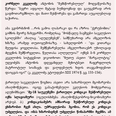
კორნელი კეკელიძე
ანტონის "შემსწორებლულ" მოღვაწეობაზე
წერდა: "ბევრი ადგილი მეტად ბუნდოვნად და გაუგებრად არის
გადმოთარგმნილი, და მათი შესწორება და გამართვა აუცილებლად
საჭიროა.
აბა გვიბრძანონ …რის გამოა ლაპარაკი და რა აზრია "ქერუბიმთა"
გიმნის მეორე ნახევარში, რომელსაც "მოსწავლე ბავშვები საეკლესიო
სკოლებში" ახალაც "აღუღუნებენ", სამწუხაროდ არა ანგელოზის
ხმაზე, არამედ თუთიყუშისაზე, -
სახელდობრ -
"და ვითარცა
მეუფისა ყოველთასა, შემწყნარებელსა ანგელოზთაებრ უხილავად
ძღვენის შემწირველთა, წელთასა ალლელუია?" იქნებ ბ-
ნ კორნელი
კეკელიძის სიტყვებით ვიკითხოთ: "ნუთუ ასეთი "მარგალიტიც"
უღვიძებს ანტონის დღევანდელ მეხოტბეთ ჩაფერფლილს
პატრიოტულ სიამაყეს და ვალდებულს ხდის თავგამოდებით
დაიცვას იგი?" (კ. კეკელიძე, ეტიუდები XIII 1974 წ. გვ. 155-
156).
ქართულ საეკელესიო წიგნთა ასეთი არა სახარბიელო მგომარეობა
ახალმოწესეთა, იგივე გაბატონებული ეკლესიის მოძღვართაც
აღუნიშნავთ: "
მე-
18 საუკუნეში ქართული კონდაკი შესწორებული
იქნა სლავიანური
(იგულისხმება ახალმოწესეობრივ-
ნიკონიანური
არქიეპ. პ.)
კონდაკისამებრ; ამნაირად შესწორებულ კონდაკს
ვხმარობთ ჩვენ ახლა.
უმრავლესობა ჰგონია, რომ ეს კონდაკი
უძველესია, და იმას ხმარობდნენ უძველესი წინაპარნნი ჩვენნი, ამ