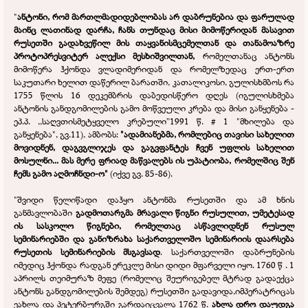
"
ანტონი, რომ მართლმადიდებლობას არ დაბრუნებია და ფარულად
მაინც ლათინად დარჩა, ჩანს თუნდაც მისი მიმოწერიდან მასავით
რუსეთში გადახვეწილ მის თაყვანისმცემელთან და თანამოაზრე
პროტოპრესვიტერ ალექსი მესხიშვილთან,
რომელთანაც ანტონს
მიმოწერა ჰქონდა ვლადიმერიდან და რომელზედაც ერთ-
ერთ
საკუთარი ხელით დაწერილ ბარათში, კათალიკოსი, გულისხმბოს რა
1755 წლის 16 დეკემბრის დაბედისწერო დღეს (იგულისხმება
ანტონის განდგომილების გამო მოწვეული კრება და მისი განყენება -
ეპ.პ. ,,საღვთისმეტყველო კრებული”1991 წ. # 1 "მხილება და
განყენება", გვ.11), ამბობს:
"ადამიანებმა, რომლებიც თავისი სახელით
მოვიდნენ, დაგვგლიჯეს და გაგვფანტეს ჩვენ უფლის სახელით
მოსულნი... მას მერე ფრიად მაწვალებს ის უპატიობა, რომელშიც შენ
ჩემს გამო აღმოჩნდი-
ო"
(იქვე გვ. 85-
86).
"შვიდი წელიწადი დაჰყო ანტონმა რუსეთში და ამ ხნის
განმავლობაში
გადმოთარგმა მრავალი წიგნი რუსულით, უმეტესად
ის სასკოლო წიგნები, რომელთაც ასწავლიდნენ რუსულ
სემინარიებში და განიზრახა საქართველოშო სემინარიის დაარსება
რუსეთის სემინარიების მსგავსად
. საქართველოში დაბრუნების
იმედიც ჰქონდა რადგან ერეკლე მისი დიდი მფარველი იყო. 1760 წ . 1
აპრილს თეიმურაზ მეფე (რომელიც შეურიგებელ მტრად გადაექცა
ანტონს განდგომილების შემდეგ) რუსეთში გადავიდა,იმპერატრიცას
ეახლა და პეტერბურგში გარდაიცვალა 1762 წ.
ახლა დრო დაუდგა