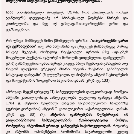
მივაწეროთ სხვადასხვა განსაკუთრებულ გარემოებას".
საბა ნინოწმინდელი ბოდბელს სწერს, რომ კათალოკის (იოსებ
ჯანდიერს) დღედაღამე არ სძინავს,სულ წიგნებსა ჩხრეკს და
კითხულობს და მეც იქ ვახლავარ.თადარიგებში ვართ და
ვემზადებით.
რას უნდა ნიშნავდეს ნინო წმინდელის ფრაზა: ,
"თადარიგებში ვართ
და ვემზადებით"
თუ არა ანტონისა და ერეკლეს წინააღმდეგ მორიგ
სასტიკ შეტევას, რომელიც რეაქციული ფრთის (ასე აფასებენ
მოცემული ტექსტის ავტორები მართლმადიდებელთა დამცველებს -
ეპ. პ) გამარჯვებით დამთავრდა კიდეც. ახლა ჩვენთვის გასაგებია თუ
რატომ დაუჭირა ერეკლემ მხარი ანტონს ზაქარია გაბაშვილის
სასტიკად დასჯაში" (მ. გუგუშვილი, ლ. ძოწენიძე. ანტონ I ცხოვრების
და მოღვაწეობის ზოგიერთი საკითხი, დასახ. კრებ. გვ. 133).
ამრიგად მეფემ (ერეკლე II) სამღვდელოების დაუკითხავად მოიწვია
ანტონი კათალიკოსად. სამღვდელოება უგულოდ დახვდა ანტონს.
1764 წ. ანტონი ხელახლა დაჯდა საკათალიკოზო საყდარზე
(ეგრი(თ.ჟორდანია) ანტონ I კათალიკოზი საქართველოისა. დასახ.
კრებ. გვ. 33) (7).
ანტონის დაბრუნებას ბუნებრივია, იმ
გალათინებული სამღვდელოების რეაბილიტაციაც მოჰყვა,
რომელნიც ანტონთან ერთად განდევნეს საქართველოდან
. როგორც
კი ანტონმა ოპონენტები ჩაომიშორა საქართველოში კვლავ