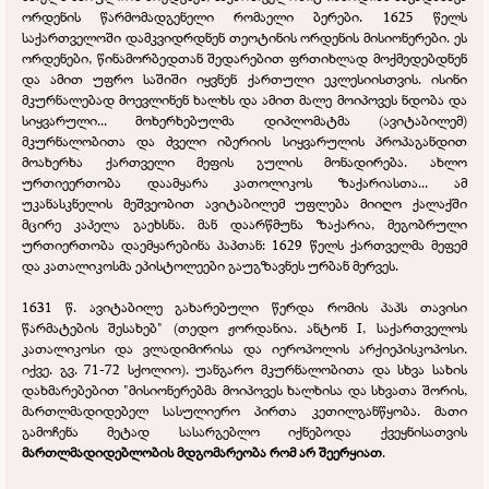
ორდენის წარმომადგენელი რომაელი ბერები. 1625 წელს
საქართველოში დამკვიდრდნენ თეოტინის ორდენის მისიონერები. ეს
ორდენები, წინამორბედთან შედარებით ფრთიხლად მოქმედებდნენ
და ამით უფრო საშიში იყვნენ ქართული ეკლესიისთვის. ისინი
მკურნალებად მოევლინენ ხალხს და ამით მალე მოიპოვეს ნდობა და
სიყვარული... მოხერხებულმა დიპლომატმა (ავიტაბილემ)
მკურნალობითა და ძველი იბერიის სიყვარულის პროპაგანდით
მოახერხა ქართველი მეფის გულის მონადირება. ახლო
ურთიეერთობა დაამყარა კათოლიკოს ზაქარიასთა... ამ
უკანასკნელის მეშვეობით ავიტაბილემ უფლება მიიღო ქალაქში
მცირე კაპელა გაეხსნა. მან დაარწმუნა ზაქარია, მეგობრული
ურთიერთობა დაემყარებინა პაპთან: 1629 წელს ქართველმა მეფემ
და კათალიკოსმა ეპისტოლეები გაუგზავნეს ურბან მერვეს.
1631 წ. ავიტაბილე გახარებული წერდა რომის პაპს თავისი
წარმატების შესახებ" (თედო ჟორდანია. ანტონ I, საქართველოს
კათალიკოსი და ვლადიმირისა და იეროპოლის არქიეპისკოპოსი.
იქვე. გვ. 71-
72 სქოლიო). უანგარო მკურნალობითა და სხვა სახის
დახმარებებით "მისიონერებმა მოიპოვეს ხალხისა და სხვათა შორის,
მართლმადიდებელ სასულიერო პირთა კეთილგანწყობა. მათი
გამოჩენა მეტად სასარგებლო იქნებოდა ქვეყნისათვის
მართლმადიდებლობის მდგომარეობა რომ არ შეერყიათ
.