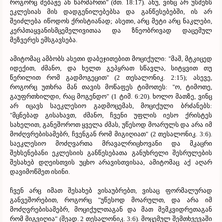
როგორც მებაჟე ან წარმართი" (მთ. 18:17). ანუ, ვინც არ უსმენს
ეკლესიას მის დადგენილებებსა და განწესებებში, ის არ
შეიძლება იწოდოს ქრისტიანად; ასეთი, არც მეტი არც ნაკლები,
კერპთაყვანისმცემელივითაა და ზნეობრივად დაცემულ
მეზვერეს ემსგავსება.
ამიტომაც ამბობს ასეთი დაბეჯითებით მოციქული: "მაშ, მტკიცედ
იდექით, ძმანო, და ხელთ გეპყრათ სწავლა, სიტყვით თუ
წერილით რომ გადმოგეცით" (2 თესალონიკ. 2:15); ასევე,
როგორც უთხრა მან თავის მოწაფეს ტიმოთეს: "ო, ტიმოთე,
გაუფრთხილდი, რაც მოგენდო" (1 ტიმ. 6:20). ხოლო მათზე, ვინც
არ იცავს საეკლესიო გადმოცემას, მოციქული ბრძანებს:
"მცნებად გისახავთ, ძმანო, ჩვენი უფლის იესო ქრისტეს
სახელით, განეშოროთ ყველა ძმას, უწესოდ მოარულს და არა იმ
მოძღვრებისამებრ, ჩვენგან რომ მიგიღიათ" (2 თესალონიკ. 3:6).
საეკლესიო მოძღვართა მრავალრიცხოვანი და მკაცრი
შეხსენებანი ეკლესიის განწესებათა განუხრელი შესრულების
შესახებ დღეისთვის უცხო არავისთვისაა, ამიტომაც აქ აღარ
დავიმოწმეთ ისინი.
ჩვენ არც იმათ შესახებ ვისაუბრებთ, ვისაც ფორმალურად
განვეშორებით, როგორც "უწესოდ მოარულთ, და არა იმ
მოძღვრებისამებრ, მოციქულთაგან და მათ მემკვიდრეთაგან
რომ მიგვიღია" (შეად. 2 თესალონიკ. 3:6). მოცემულ შემთხვევაში