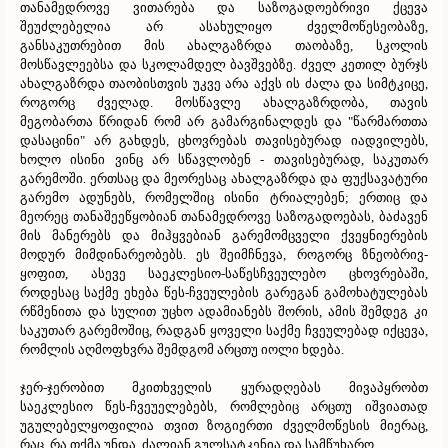
თანამედროვე ვითარება და საზოგადოებრივი ქცევა
შეუძლებელია არ ასახულიყო ძველმოწესეობაზე,
განსაკუთრებით მის ახალგაზრდა თაობაზე, სკოლის
მოსწავლეებსა და სკოლამდელ ბავშვებზე.
ძველ კეთილ ბურჯს
ახალგაზრდა თაობისთვის უკვე არა აქვს ის ძალა და სიმტკიცე,
როგორც ძველად. მოსწავლე ახალგაზრდობა, თავის
მეგობართა წრიდან რომ არ გამარგინალდეს და "წარმართთა
დასაცინი" არ გახდეს, ცხოვრებას თავისებურად იადვილებს,
ხოლო ისინი ვინც არ სწავლობენ - თავისებურად, საკუთარ
გარემოში. ერთსაც და მეორესაც ახალგაზრდა და ფუქსავატური
გარემო ადუნებს, რომელშიც ისინი ტრიალებენ; ერთიც და
მეორეც თანაშეეწყობიან თანამედროვე საზოგადოებას, ბაძავენ
მის მანერებს და მიჰყვებიან გარემომცველი ქვეყნიერების
მოდურ მიმდინარეობებს. ეს შეიმჩნევა, როგორც ზნეობრივ-
ყოფით, ასევე საეკლესიო-საწესჩვეულებო ცხოვრებაში,
როდესაც საქმე ეხება წეს-ჩვეულების გარეგან გამოხატულებას
რწმენითა და სულით უცხო ადამიანებს შორის, ამის შემდეგ კი
საკუთარ გარემოშიც, რადგან ყოველი საქმე ჩვეულებად იქცევა,
რომლის აღმოფხვრა შემდგომ არცთუ იოლი ხდება.
ჯერ-ჯერობით მკითხველის ყურადღებას მივაპყრობთ
საეკლესიო წეს-ჩვეუელებებს, რომლებიც არცთუ იშვიათად
უგულებელყოფილია თვით ზოგიერთი ძველმოწესის მიერაც,
რაც, რა თქმა უნდა, ძალიან გულსატკენია და სამწუხარო.