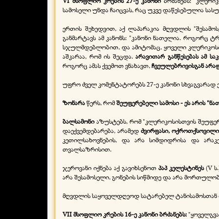
VI მსოფლიო კრების 27-
ე კანონი
ბრძანებს: "კლერი
სამოსელი უნდა ჩაიცვას, რაც უკვე დაწესებულია სას
ერთის შეხედვით, აქ ლაპარაკია მღვდლის "შესამ
განმარტავს ამ კანონს: "კანონი ნათელია. როგორც
სჯულმდებლობით, და ამიტომაც, ყოველი კლერიკოსი მ
აშკარაა, რომ ის შეცდა.
არავითარ განწესებას ამ ს
როგორც ამას ქვემოთ ვნახავთ,
ჩვეულებრივისგან არა
უფრო ძველ კომენტატორებს 27-
ე კანონი სხვაგვარად 
ზონარა
წერს, რომ
შეუფერებელი სამოსი -
ეს არის "ნ
ბალსამონი
აზუსტებს, რომ "კლერიკოსისთვის შეუფერე
დაექვემდებარება, არამედ
ძვირფასი, ოქროთქსოვილი
კეთილსახოვნების, და არა სიმდიდრისა და არაკე
თვალსაზრისით.
ჯეროვანი იქნება აქ გავიხსენოთ
პაპ კელესტინეს
(V ს
არა შესამოსელი, გონების სიწმიდე და არა მორთულობ
მღვდლის საყოველდღეოდ სატარებელ ტანისამოსთან და
VII მსოფლიო კრების 16-
ე კანონი ბრძანებს:
"ყოველგვ