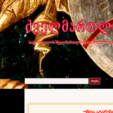
საქართველოს ძველმართლმადიდებლური ეკ
ძიება
უნდა ატარებ