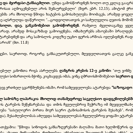
ე და ძვირფასი ტანსაცმლით
, უნდა გამოსწორდნენ; ხოლო თუ კვლავ გააგრძ
არისაჲ აღმოცენებულ არის შემაურვებელი" (შდრ. ებრ. 12,15), ამიტომ 
რებმა არა მხოლოდ წმიდა ხატების გამოსახულება მოიძაგეს, არამედ ყოვ
ე აღსრულდა დაწერილი: "...ცოდვილთათვის კი საძულველია ღვთის მოშიშება
ილთ, დაე, განკანონებით გამოსწორდნენ
. რამეთუ ძველთაგანვე ყვე
მარად, არამედ მოსაკაზმად გამოიყენება, იმსახურებს ამაოებაში ბრალდება
ტარებდნენ და არც სამოსლის კიდეზე უცხო ფერის არშიას ივლებდნენ, რადგ
იან" (მთ. 11,8)
ყვები, საერთოდ, როგორც განსაკუთრებული, მღვდელთათვის ცალკე განკ
რებულ კანონთა რიგს ასრულებს
ღანგრის კრების 12-
ე კანონი
: "თუ ვინმე
ღლესი სიმართლის მქონე, კიცხავდეს იმას, ვინც ღმრთისმოშიშებით
საერთო დ
დევ ერთხელ გვარწმუნებს იმაში, რომ სამღვდელოება ატარებდა
"საზოგადო 
ელ სამოსზე ლაპარაკია მხოლოდ თანამედროვე საეკლესიო დადგენილებებშ
ის ტარების შეწყნარებასა და თმის ჩვეულებრივ შეჭრაზე იმ მღვდელმსა
ლება "სასულიერო პირთა მიერ საერო ტანისამოსის ტარების შესახებ", რ
ა), შესაძლებლობას აძლევდა სამღვდელოებას ჩვეულებრივ ყოფაში ეტარებ
) ნათქვამია: "წმიდა სინოდის განსაზღვრებანი ძალაშია მათი ხელმოწერის 
ნება ახალი მონაცემები, რომლებიც არსებითად შეცვლიან საქმის არსს".