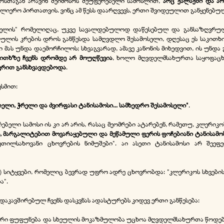
კოსთაგან არავინ შეიმოსოს შეუფერებელი სამოსლით,
არც ქალაქში და ა
ულიერო პირთათვის. ვინც ამ წესს დაარღვევს, ერთი შვიდეულით განყენებულ
ოსელის" რომელიღაც, უკვე სავალდებულოდ დაწესებულ და განსაზღვრუ
 ტრულის კრების დროს განწესდა სამღვდლო შესამოსელი, დღესაც ეს საკი
ას უნდა დაემორჩილოს; სხვაგვარად, ამავე კანონის მიხედვით, ის უნდა გ
აკითხზე ჩვენს დრომდე არ მოუღწევია
, ხოლო მღვდელმსახურთა საყოფაცხ
ფრით განსხვავდებოდა
.
ესმით:
ათელი, ჭრელი და ძვირფასი ტანისამოსი... სამხედრო შესამოსელი"
.
ბელი სამოსი ის კი არ არის, რასაც მეომრები ატარებენ, რამეთუ, კლერიკო
, მარგალიტებით მოვარაყებული და მეწამული ფერის ფოჩებიანი ტანისამო
თილსახოვანი ცხოვრების ნიმუშები". აი ასეთი ტანისამოსი არ შეეფ
.) სიტყვები, რომელიც ბევრად უფრო ადრე ცხოვრობდა: "კლერიკოს სხვებისგ
ა".
კავშირებულ ჩვენს დასკვნას ადასტურებს კიდევ ერთი განწესება:
არი ფუფუნება და სხეულის მოკაზმულობა უცხოა მღვდელმსახურთა წოდების