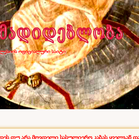
ლესიის ოფიციალური საიტი
დეს თუ არა მღვდელი
სასულიერო კაბას ყველგან დ