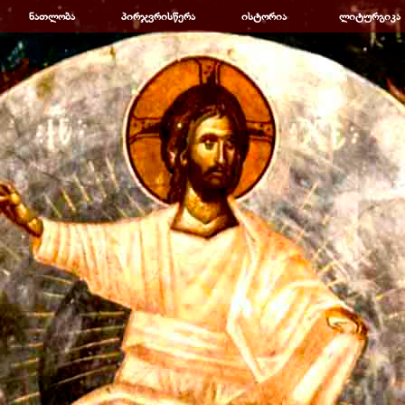
Пропустить меню
ნათლობა
▼
პირჯვრისწერა
▼
ისტორია
▼
ლიტურგიკა
▼