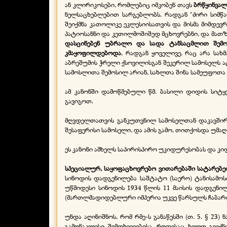
ან კლირიკოსები, რომლებიც იმკობენ თავს
ბრწყინვალ
ნელსაცხებლებით სარგებლობს. რადგან "ძირი სიმწ
შეიქმნა კათოლიკე ეკლესიისათვის და მისმა მიმდევ
პატიოსანნი და კეთილმოშიშედ მცხოვრებნი, და მათზ
დასცინებენ უბრალო და სადა ტანსაცმლით შემოს
კმაყოფილდებოდა
, რადგან ყოველივე, რაც არა სახ
აბრეშუმის ჭრელი ქსოვილისგან შეკერილ სამოსელს ა
სამოსლითა შემოსილ არიან, სახლთა შინა სამეუფოთა არ
ამ კანონში დამოწმებული წმ. ბასილი დიდის სიტ
გავიგოთ.
მღვდელთათვის განკუთვნილ სამოსელთან დაკავში
შესაფერისი სამოსელი, და ამის გამო, თითქოსდა უმა
ეს კანონი ამხელს საპირისპირო უკიდურესობას და კი
სპეციალურ, საყოფაცხოვრებო ვითარებაში სატარებ
სინოდის დადგენილება საშტატო (საერო) ტანისამოს
უწმიდესი სინოდის 1934 წლის 11 მაისის დადგენი
(მართლმადიდებლური იმპერია უკვე წარსულს ჩაბარდ
უნდა აღინიშნოს, რომ რმე-
ს განაწესში (თ. 5. § 23
გამონაკლისი შემთხვევებისა, როდესაც ხელთ გვექ