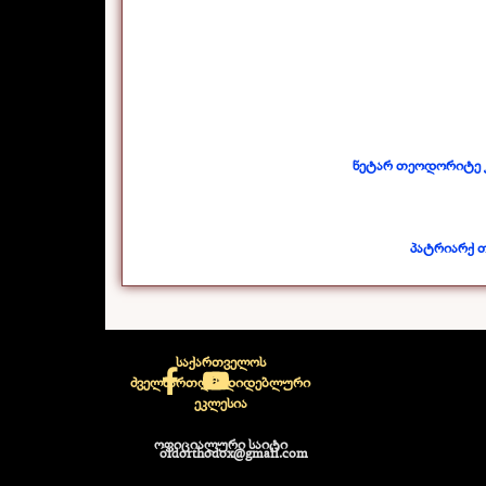
ნეტარ თეოდორიტე კ
პატრიარქ თ
საქართველოს
ძველმართლმადიდებლური
ეკლესია
ოფიციალური საიტი
oldorthodox@gmail.com